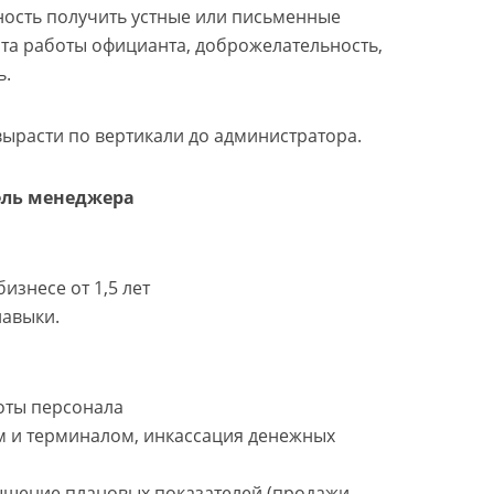
ность получить устные или письменные
та работы официанта, доброжелательность,
ь.
ырасти по вертикали до администратора.
ель менеджера
изнесе от 1,5 лет
навыки.
боты персонала
ом и терминалом, инкассация денежных
ышение плановых показателей (продажи,