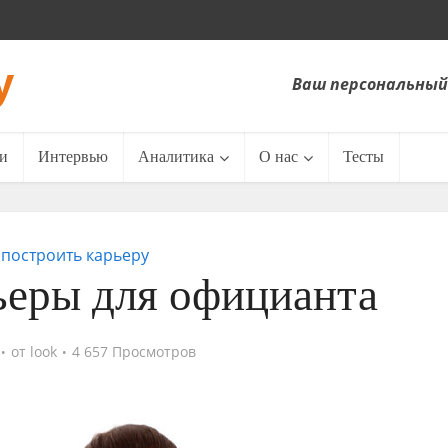
Ваш персональный
и
Интервью
Аналитика
О нас
Тесты
 построить карьеру
ьеры для официанта
от
look
4 657 Просмотров