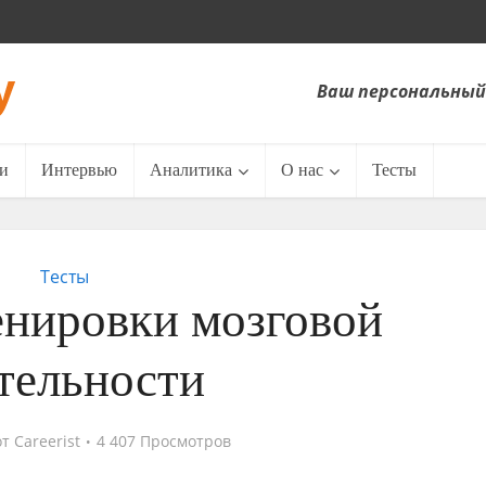
Ваш персональный
и
Интервью
Аналитика
О нас
Тесты
Тесты
енировки мозговой
тельности
от
Careerist
4 407 Просмотров