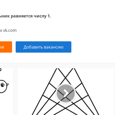
ник равняется числу 1.
х vk.com
ме
Добавить вакансию