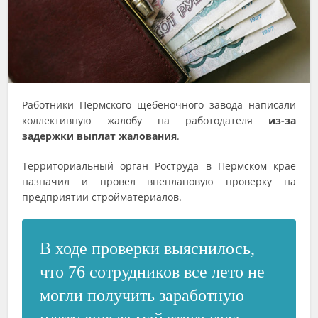
Работники Пермского щебеночного завода написали
коллективную жалобу на работодателя
из-за
задержки выплат жалования
.
Территориальный орган Роструда в Пермском крае
назначил и провел внеплановую проверку на
предприятии стройматериалов.
В ходе проверки выяснилось,
что 76 сотрудников все лето не
могли получить заработную