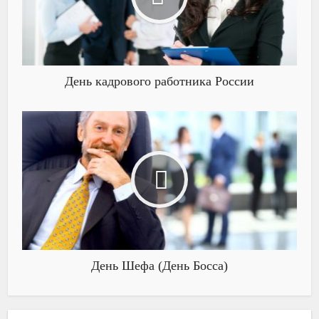
День кадрового работника России
День Шефа (День Босса)