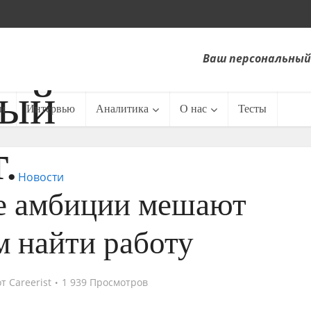
Ваш персональный
и
Интервью
Аналитика
О нас
Тесты
Новости
 амбиции мешают
 найти работу
от
Careerist
1 939 Просмотров