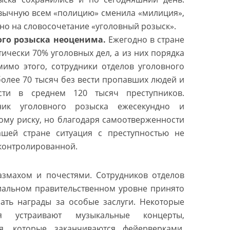
ивычную всем «полицию» сменила «милиция»,
но на словосочетание «уголовный розыск».
ого розыска неоценима.
Ежегодно в стране
ически 70% уголовных дел, а из них порядка
мимо этого, сотрудники отделов уголовного
более 70 тысяч без вести пропавших людей и
ости в среднем 120 тысяч преступников.
ник уголовного розыска ежесекундно и
му риску, но благодаря самоотверженности
шей стране ситуация с преступностью не
 контролированной.
азмахом и почестями. Сотрудников отделов
иальном правительственном уровне принято
чать награды за особые заслуги. Некоторые
ия устраивают музыкальные концерты,
я, которые заканчиваются фейерверками.