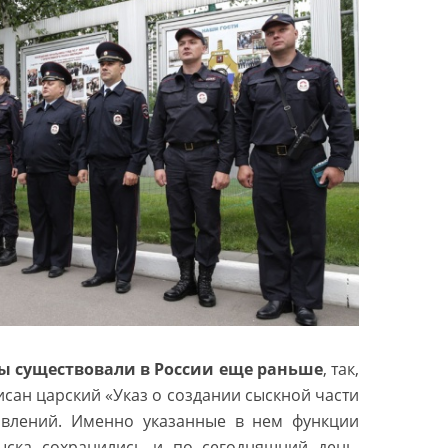
ы существовали в России еще раньше
, так,
исан царский «Указ о создании сыскной части
авлений. Именно указанные в нем функции
ыска сохранились и по сегодняшний день.