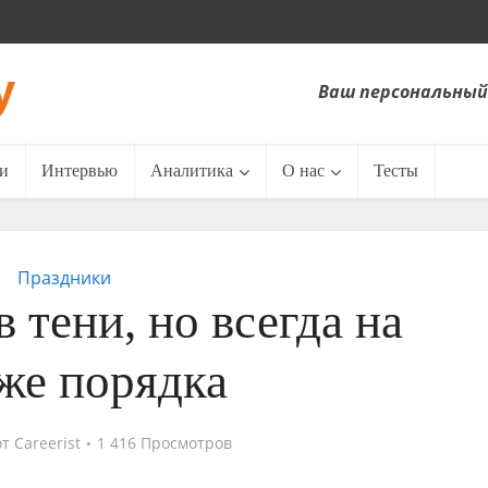
Ваш персональный
и
Интервью
Аналитика
О нас
Тесты
Праздники
в тени, но всегда на
же порядка
от
Careerist
1 416 Просмотров