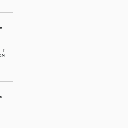
е
IT-
яем
е