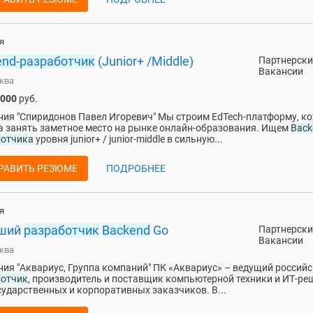
я
end-разработчик
(Junior+ /Middle)
Партнерски
Вакансии
ква
 000
руб.
ия "Спиридонов Павел Игоревич" Мы строим EdTech-платформу, к
 занять заметное место на рынке онлайн-образования. Ищем
Back
ботчика
уровня junior+ / junior-middle в сильную...
РАВИТЬ РЕЗЮМЕ
ПОДРОБНЕЕ
я
ший
разработчик
Backend
Go
Партнерски
Вакансии
ква
ия "Аквариус, Группа компаний" ПК «Аквариус» – ведущий россий
ботчик
, производитель и поставщик компьютерной техники и ИТ-ре
сударственных и корпоративных заказчиков. В...