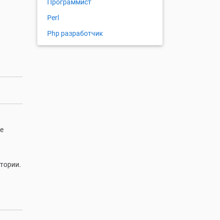
Программист
Perl
Php разработчик
е
итории.