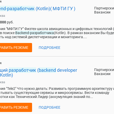
я
end-разработчик
(Kotlin)( МФТИ ГУ )
Партнерски
Вакансии
ква
 000
руб.
ия "МФТИ ГУ" Физтех-школа авиационных и цифровых технологий
в поиске
Backend-разработчика
(Kotlin). В рамках вакансии Вы буде
ть над системой диспетчеризации и мониторинга....
РАВИТЬ РЕЗЮМЕ
ПОДРОБНЕЕ
я
щий
разработчик
(
backend
developer
Партнерски
Вакансии
Kotlin)
ква
ия "Tele2" Что нужно делать: Развивать программную архитектуру 
тывать существующие сервисы и микросервисы. Вести команду
отки как Технический Лидер (аккумуляция знаний по...
РАВИТЬ РЕЗЮМЕ
ПОДРОБНЕЕ