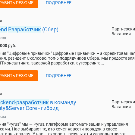
РАВИТЬ РЕЗЮМЕ
ПОДРОБНЕЕ
я
end
Разработчик
(Сбер)
Партнерски
Вакансии
ква
 000
руб.
ия "Цифровые привычки" Цифровые Привычки – аккредитованная 
ия, резидент Сколково, топ-5 подрядчиков Сбера. Мы предоставл
 IT-консалтинга, заказной разработки, аутсорсинга...
РАВИТЬ РЕЗЮМЕ
ПОДРОБНЕЕ
я
ackend-разработчик
в команду
Партнерски
Вакансии
lity&Server Core - гибрид
ква
ия "Pyrus" Мы — Pyrus, платформа автоматизации и управления
сами. Нас выбирают те, кто хочет навести порядок в хаосе
ативных задач. У нас — скорость, результат и удовольствие от...