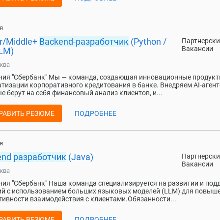
я
r/Middle+
Backend-разработчик
(Python /
Партнерски
Вакансии
LLM)
ква
ия "Сбербанк" Мы — команда, создающая инновационные продукт
тизации корпоративного кредитования в банке. Внедряем AI-агент
е берут на себя финансовый анализ клиентов, и...
РАВИТЬ РЕЗЮМЕ
ПОДРОБНЕЕ
я
end
разработчик
(Java)
Партнерски
Вакансии
ква
ия "Сбербанк" Наша команда специализируется на развитии и под
й с использованием больших языковых моделей (LLM) для повыш
ивности взаимодействия с клиентами.Обязанности...
РАВИТЬ РЕЗЮМЕ
ПОДРОБНЕЕ