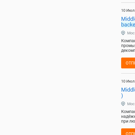
10 Июл
Middl
back
Мос
Компан
промыш
декомп
ОТП
10 Июл
Middl
)
Мос
Компан
надёжн
при лю
ОТП