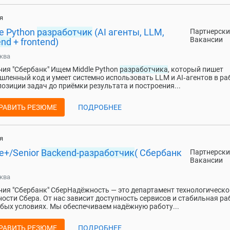
я
e Python
разработчик
(AI агенты, LLM,
Партнерски
Вакансии
end
+ frontend)
ква
ия "Сбербанк" Ищем Middle Python
разработчика
, который пишет
ленный код и умеет системно использовать LLM и AI‑агентов в раб
озиции задач до приёмки результата и построения...
РАВИТЬ РЕЗЮМЕ
ПОДРОБНЕЕ
я
e+/Senior
Backend-разработчик
( Сбербанк
Партнерски
Вакансии
ква
ия "Сбербанк" СберНадёжность — это департамент технологическо
ости Сбера. От нас зависит доступность сервисов и стабильная ра
бых условиях. Мы обеспечиваем надёжную работу...
РАВИТЬ РЕЗЮМЕ
ПОДРОБНЕЕ