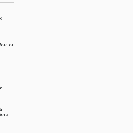
е
оте: от
е
й
бота