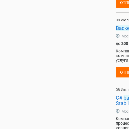
ОТП
08 Июл
Back
Мос
до
200
Компан
компан
услуги
ОТП
08 Июл
C#
b
Stabi
Мос
Компан
процес
корпор