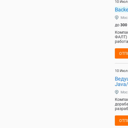
10 Июл
Back
Мос
до
300
Компан
ФАЛТ) 
работа
ОТП
10 Июл
Веду
Java/
Мос
Компан
дораба
разраб
ОТП