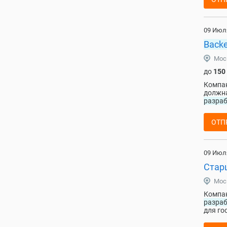
09 Июл
Back
Мос
до
150
Компан
должна
разра
ОТП
09 Июл
Стар
Мос
Компан
разра
для го