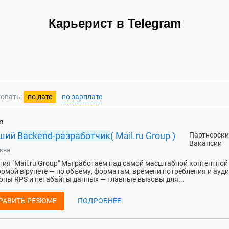
Карьерист в Telegram
овать:
по дате
по зарплате
я
ший
Backend
-разработчик
( Mail.ru Group )
Партнерски
Вакансии
ква
ия "Mail.ru Group" Мы работаем над самой масштабной контентной
рмой в рунете — по объёму, форматам, времени потребления и ауд
ны RPS и петабайты данных — главные вызовы для...
РАВИТЬ РЕЗЮМЕ
ПОДРОБНЕЕ