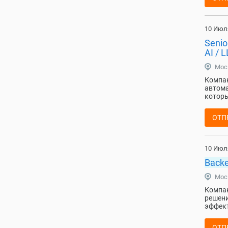
10 Июл
Senio
AI / 
Мос
Компан
автома
которы
ОТП
10 Июл
Back
Мос
Компан
решени
эффект
ОТП