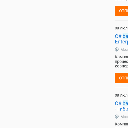
ОТП
08 Июл
C#
b
Enter
Мос
Компан
процес
корпор
ОТП
08 Июл
C#
b
- гиб
Мос
Компан