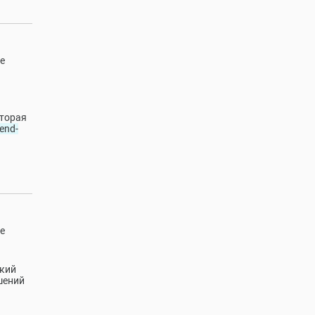
е
оторая
end-
е
ский
шений