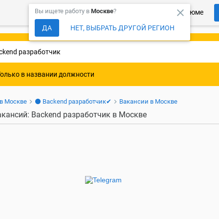
close
Вы ищете работу в
Москве
?
Более 150 000 компаний ждут Ваше резюме
ДА
НЕТ, ВЫБРАТЬ ДРУГОЙ РЕГИОН
Только в названии должности
 в Москве
⚫ Backend разработчик✔
Вакансии в Москве
акансий: Backend разработчик в Москве