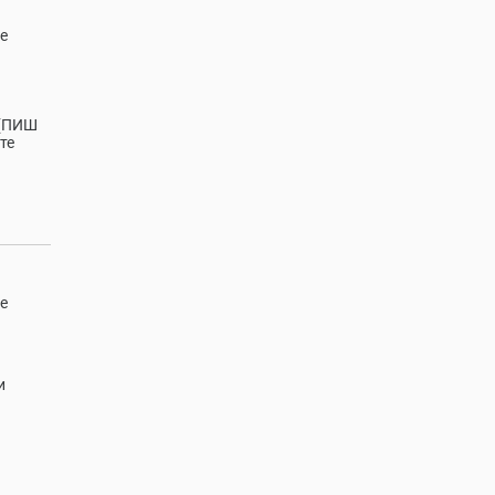
е
 (ПИШ
те
е
и