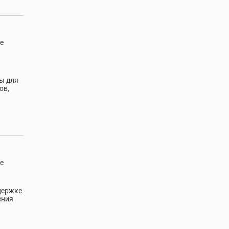
е
ы для
ов,
е
держке
ения