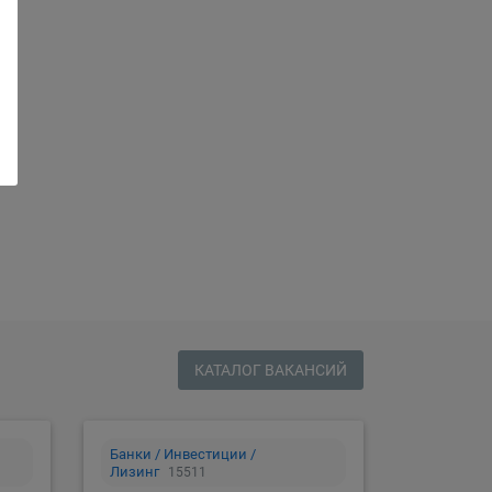
сию
КАТАЛОГ ВАКАНСИЙ
Банки / Инвестиции /
Лизинг
15511