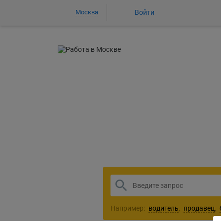
Москва
Войти
1
Например:
водитель
,
продавец
,