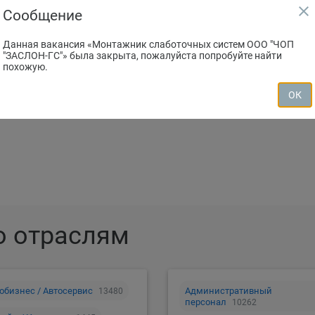
close
Сообщение
Данная вакансия «Монтажник слаботочных систем ООО "ЧОП
"ЗАСЛОН-ГС"» была закрыта, пожалуйста попробуйте найти
похожую.
зместить резюме
Создать вакан
ОК
о отраслям
обизнес / Автосервис
Административный
13480
персонал
10262