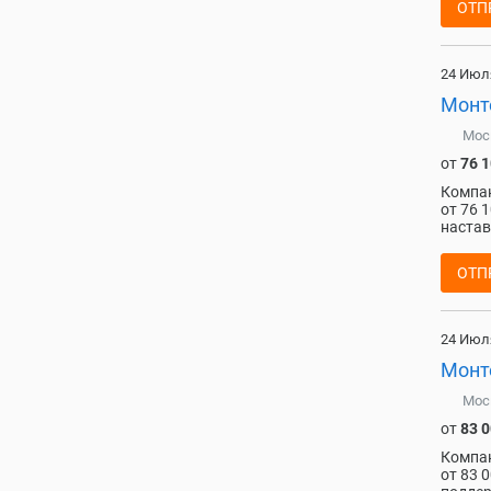
ОТП
24 Июл
Монт
Мос
от
76 
Компа
от 76 1
настав
ОТП
24 Июл
Монт
Мос
от
83 
Компа
от 83 