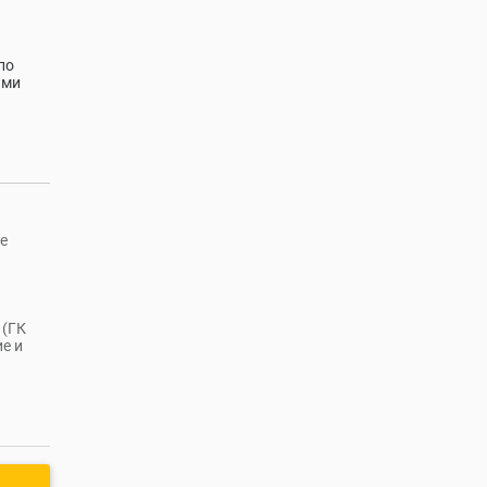
по
ыми
е
 (ГК
е и