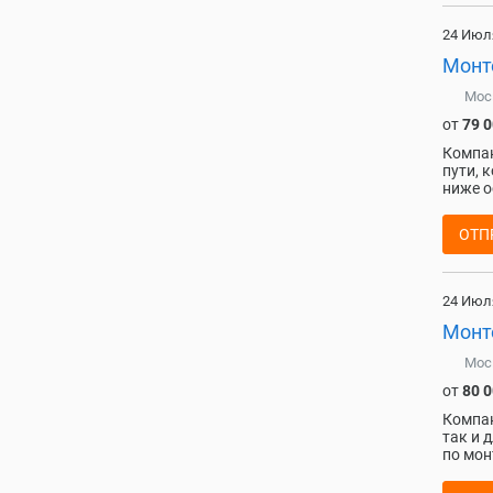
24 Июл
Монт
Мос
от
79 
Компан
пути, 
ниже о
ОТП
24 Июл
Монте
Мос
от
80 
Компан
так и 
по мон