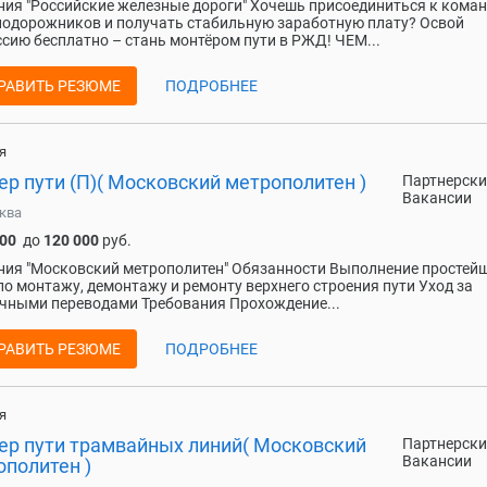
ия "Российские железные дороги" Хочешь присоединиться к кома
одорожников и получать стабильную заработную плату? Освой
сию бесплатно – стань монтёром пути в РЖД! ЧЕМ...
РАВИТЬ РЕЗЮМЕ
ПОДРОБНЕЕ
я
р пути (П)( Московский метрополитен )
Партнерски
Вакансии
ква
000
до
120 000
руб.
ия "Московский метрополитен" Обязанности Выполнение простей
по монтажу, демонтажу и ремонту верхнего строения пути Уход за
чными переводами Требования Прохождение...
РАВИТЬ РЕЗЮМЕ
ПОДРОБНЕЕ
я
ер пути трамвайных линий( Московский
Партнерски
Вакансии
ополитен )