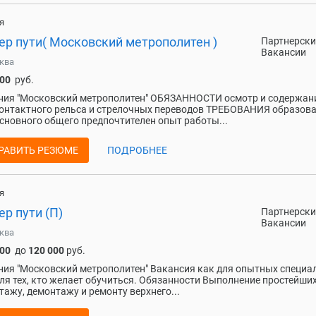
я
ер пути( Московский метрополитен )
Партнерски
Вакансии
ква
000
руб.
ия "Московский метрополитен" ОБЯЗАННОСТИ осмотр и содержан
контактного рельса и стрелочных переводов ТРЕБОВАНИЯ образова
сновного общего предпочтителен опыт работы...
РАВИТЬ РЕЗЮМЕ
ПОДРОБНЕЕ
я
р пути (П)
Партнерски
Вакансии
ква
000
до
120 000
руб.
ия "Московский метрополитен" Вакансия как для опытных специал
для тех, кто желает обучиться. Обязанности Выполнение простейши
тажу, демонтажу и ремонту верхнего...