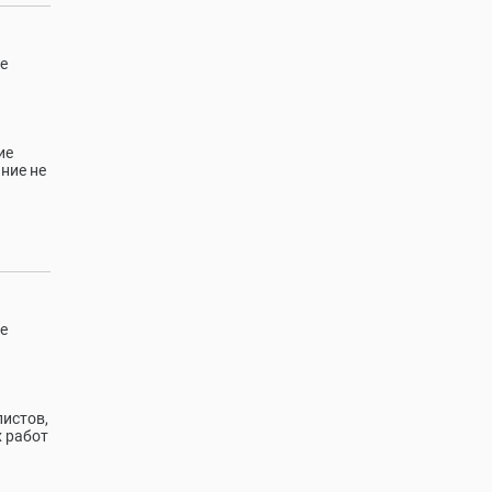
е
ие
ние не
е
истов,
х работ