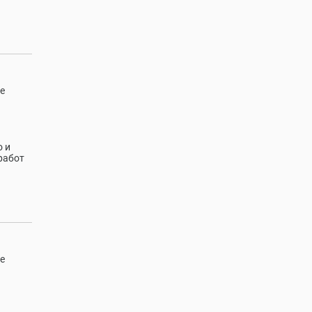
е
о и
работ
е