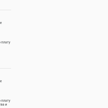
е
 плату
е
 плату
тва и