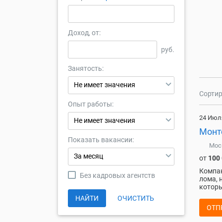
Доход, от:
руб.
Занятость:
Не имеет значения
Сортир
Опыт работы:
24 Июл
Не имеет значения
Монте
Показать вакансии:
Мос
За месяц
от
100
Компан
Без кадровых агентств
лома, 
которы
НАЙТИ
ОЧИСТИТЬ
ОТП