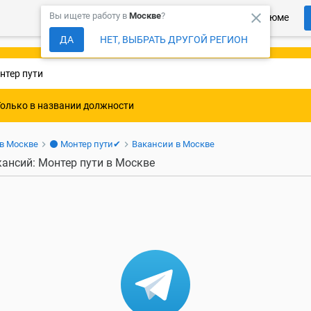
close
Вы ищете работу в
Москве
?
Более 150 000 компаний ждут Ваше резюме
ДА
НЕТ, ВЫБРАТЬ ДРУГОЙ РЕГИОН
Только в названии должности
 в Москве
⚫ Монтер пути✔
Вакансии в Москве
кансий: Монтер пути в Москве