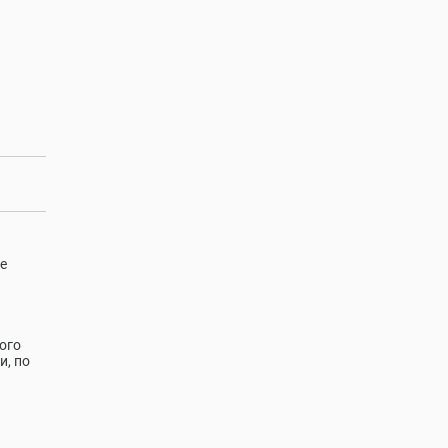
е
ого
и, по