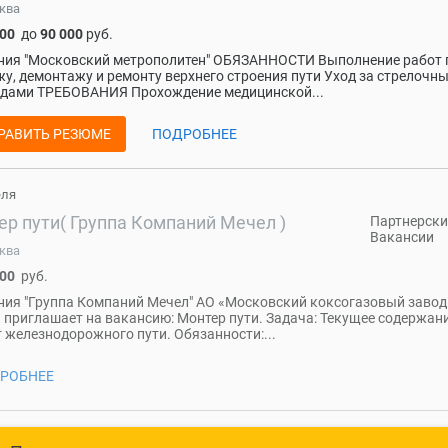
ква
000
до
90 000
руб.
ния "Московский метрополитен" ОБЯЗАННОСТИ Выполнение работ 
у, демонтажу и ремонту верхнего строения пути Уход за стрелочн
одами ТРЕБОВАНИЯ Прохождение медицинской...
РАВИТЬ РЕЗЮМЕ
ПОДРОБНЕЕ
еля
ер пути( Группа Компаний Мечел )
Партнерски
Вакансии
ква
000
руб.
ия "Группа Компаний Мечел" АО «Московский коксогазовый завод
 приглашает на вакансию: Монтер пути. Задача: Текущее содержани
 железнодорожного пути. Обязанности:...
РОБНЕЕ