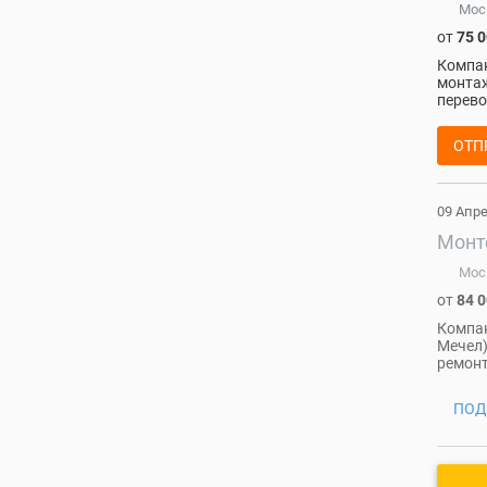
Мос
от
75 
Компа
монтаж
перев
ОТП
09 Апр
Монт
Мос
от
84 
Компан
Мечел)
ремонт
ПОД