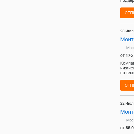
поддер
ОТП
23 Июл
Монте
Мос
от
176
Компан
нижнег
по тех
ОТП
22 Июл
Монт
Мос
от
85 