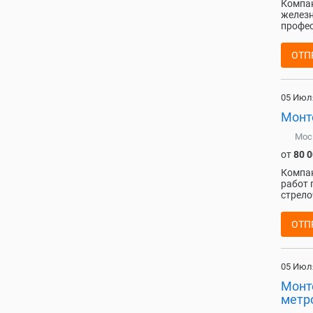
Компан
железн
профес
ОТП
05 Июл
Монте
Мос
от
80 
Компан
работ 
стрело
ОТП
05 Июл
Монт
метр