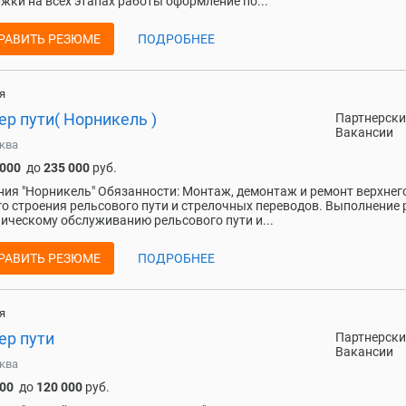
жки на всех этапах работы оформление по...
РАВИТЬ РЕЗЮМЕ
ПОДРОБНЕЕ
я
р пути( Норникель )
Партнерски
Вакансии
ква
 000
до
235 000
руб.
ия "Норникель" Обязанности: Монтаж, демонтаж и ремонт верхнег
о строения рельсового пути и стрелочных переводов. Выполнение 
ническому обслуживанию рельсового пути и...
РАВИТЬ РЕЗЮМЕ
ПОДРОБНЕЕ
я
ер пути
Партнерски
Вакансии
ква
000
до
120 000
руб.