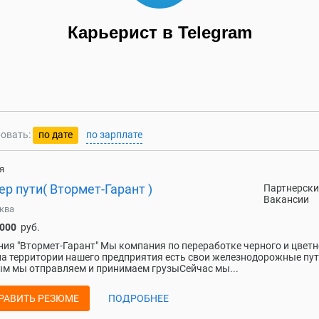
Карьерист в Telegram
овать:
по дате
по зарплате
я
р пути( Втормет-Гарант )
Партнерски
Вакансии
ква
 000
руб.
ия "Втормет-Гарант" Мы компания по переработке черного и цветн
на территории нашего предприятия есть свои железнодорожные пут
м мы отправляем и принимаем грузыСейчас мы...
РАВИТЬ РЕЗЮМЕ
ПОДРОБНЕЕ