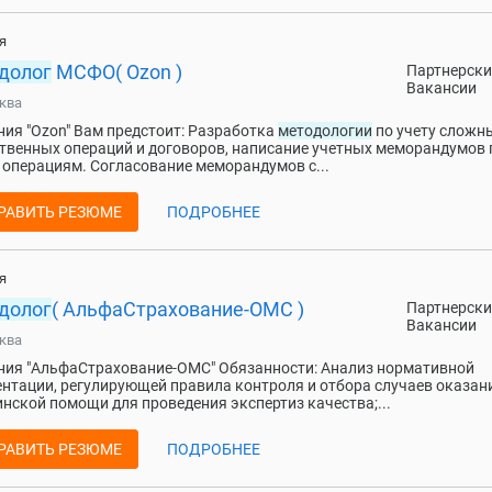
я
долог
МСФО( Ozon )
Партнерски
Вакансии
ква
ия "Ozon" Вам предстоит: Разработка
методологии
по учету сложн
твенных операций и договоров, написание учетных меморандумов 
операциям. Согласование меморандумов с...
РАВИТЬ РЕЗЮМЕ
ПОДРОБНЕЕ
я
долог
( АльфаСтрахование-ОМС )
Партнерски
Вакансии
ква
ия "АльфаСтрахование-ОМС" Обязанности: Анализ нормативной
нтации, регулирующей правила контроля и отбора случаев оказан
нской помощи для проведения экспертиз качества;...
РАВИТЬ РЕЗЮМЕ
ПОДРОБНЕЕ