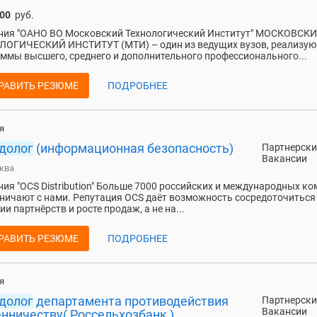
000
руб.
ния "ОАНО ВО Московский Технологический Институт" МОСКОВСК
ЛОГИЧЕСКИЙ ИНСТИТУТ (МТИ) – один из ведущих вузов, реализу
ммы высшего, среднего и дополнительного профессионального...
РАВИТЬ РЕЗЮМЕ
ПОДРОБНЕЕ
я
долог
(информационная безопасность)
Партнерски
Вакансии
ква
ия "OCS Distribution" Больше 7000 российских и международных к
ничают с нами. Репутация OCS даёт возможность сосредоточиться
ии партнёрств и росте продаж, а не на...
РАВИТЬ РЕЗЮМЕ
ПОДРОБНЕЕ
я
долог
департамента противодействия
Партнерски
Вакансии
нничеству( Россельхозбанк )