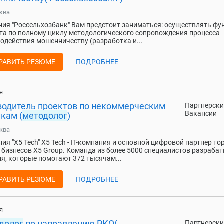
ква
ия "Россельхозбанк" Вам предстоит заниматься: осуществлять фу
та по полному циклу методологического сопровождения процесса
одействия мошенничеству (разработка и...
РАВИТЬ РЕЗЮМЕ
ПОДРОБНЕЕ
я
водитель проектов по некоммерческим
Партнерски
Вакансии
кам (
методолог
)
ква
ия "X5 Tech" X5 Tech - IT-компания и основной цифровой партнер т
и бизнесов X5 Group. Команда из более 5000 специалистов разраба
я, которые помогают 372 тысячам...
РАВИТЬ РЕЗЮМЕ
ПОДРОБНЕЕ
я
долог
по направлению РКО(
Партнерски