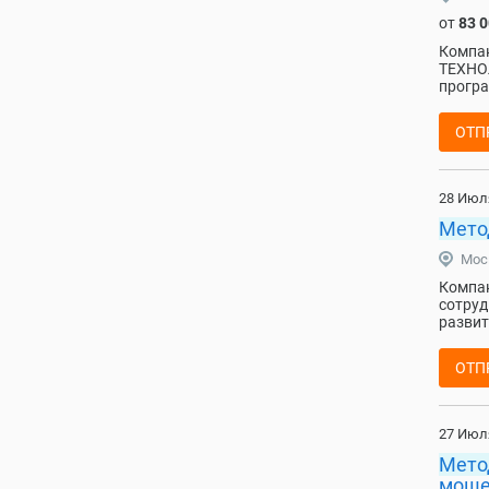
от
83 
Компа
ТЕХНО
програ
ОТП
28 Июл
Мето
Мос
Компан
сотруд
развит
ОТП
27 Июл
Мето
моше