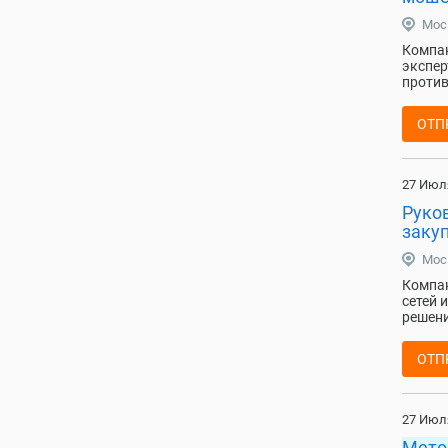
Мос
Компан
экспер
против
ОТП
27 Июл
Руко
закуп
Мос
Компан
сетей 
решени
ОТП
27 Июл
Мето