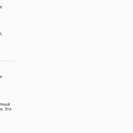
е
я,
е
олный
м. Эта