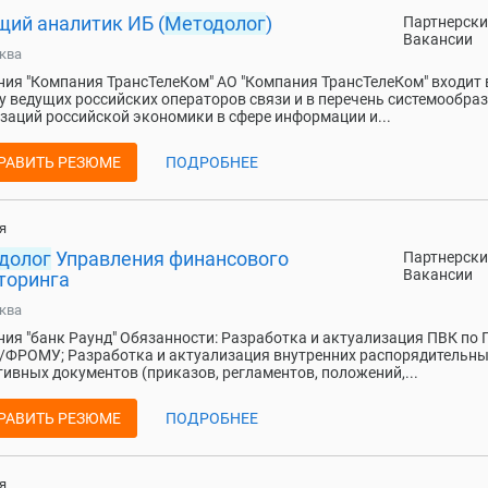
щий аналитик ИБ (
Методолог
)
Партнерски
Вакансии
ква
ия "Компания ТрансТелеКом" АО "Компания ТрансТелеКом" входит 
у ведущих российских операторов связи и в перечень системообр
заций российской экономики в сфере информации и...
РАВИТЬ РЕЗЮМЕ
ПОДРОБНЕЕ
я
долог
Управления финансового
Партнерски
Вакансии
торинга
ква
ия "банк Раунд" Обязанности: Разработка и актуализация ПВК по
ФРОМУ; Разработка и актуализация внутренних распорядительны
ивных документов (приказов, регламентов, положений,...
РАВИТЬ РЕЗЮМЕ
ПОДРОБНЕЕ
я