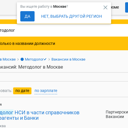
close
Вы ищете работу в
Москве
?
Более 150 000 компаний ждут Ваше резюме
ДА
НЕТ, ВЫБРАТЬ ДРУГОЙ РЕГИОН
Только в названии должности
 в Москве
⚫ Методолог✔
Вакансии в Москве
акансий: Методолог в Москве
овать:
по дате
по зарплате
я
долог
НСИ в части справочников
Партнерски
Вакансии
рагенты и Банки
ква