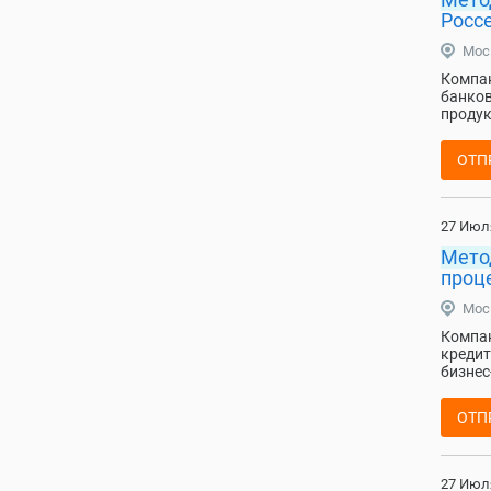
Россе
Мос
Компан
банко
продук
ОТП
27 Июл
Мето
проц
Мос
Компан
кредит
бизнес
ОТП
27 Июл