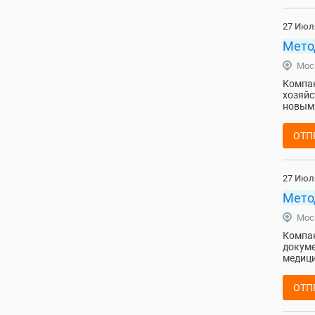
27 Июл
Мето
Мос
Компан
хозяйс
новым 
ОТП
27 Июл
Мето
Мос
Компан
докуме
медици
ОТП