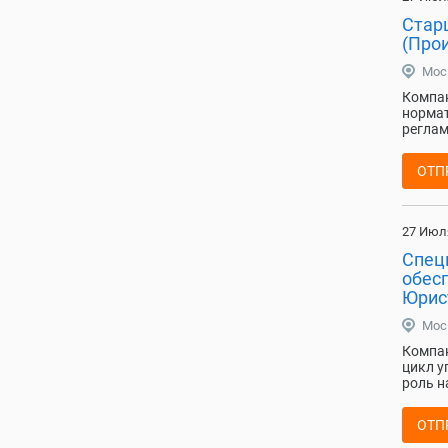
Стар
(Про
Мос
Компан
нормат
реглам
ОТП
27 Июл
Спец
обес
Юрис
Мос
Компан
цикл у
роль н
ОТП