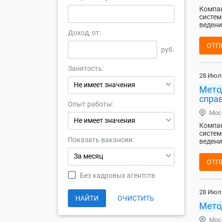
Компан
систем
ведени
Доход, от:
ОТП
руб.
Занятость:
28 Июл
Не имеет значения
Мето
спра
Опыт работы:
Мос
Не имеет значения
Компан
систем
Показать вакансии:
ведени
За месяц
ОТП
Без кадровых агентств
28 Июл
НАЙТИ
ОЧИСТИТЬ
Мето
Мос