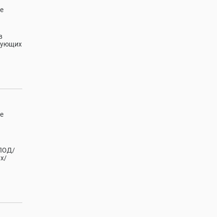
е
в
азующих
е
 ПОД/
х/