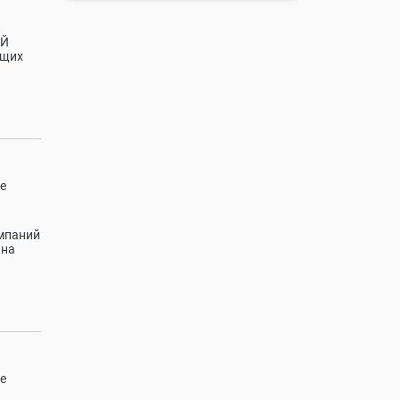
ИЙ
ющих
е
омпаний
 на
е