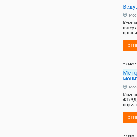
Веду
Мос
Компан
пятерк
органи
ОТП
27 Июл
Мето
мони
Мос
Компан
ФТ/ЭД/
нормат
ОТП
27 Июл