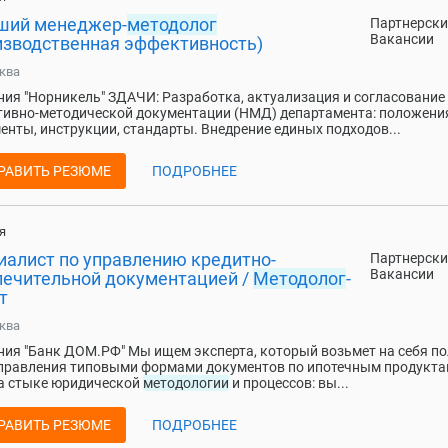
ший менеджер-
методолог
Партнерски
Вакансии
изводственная эффективность)
ква
ия "Норникель" ЗДАЧИ: Разработка, актуализация и согласование
ивно-методической документации (НМД) департамента: положени
енты, инструкции, стандарты. Внедрение единых подходов...
РАВИТЬ РЕЗЮМЕ
ПОДРОБНЕЕ
я
иалист по управлению кредитно-
Партнерски
Вакансии
печительной документацией /
Методолог
-
т
ква
ия "Банк ДОМ.РФ" Мы ищем эксперта, который возьмет на себя п
правления типовыми формами документов по ипотечным продукта
а стыке юридической
методологии
и процессов: вы...
РАВИТЬ РЕЗЮМЕ
ПОДРОБНЕЕ