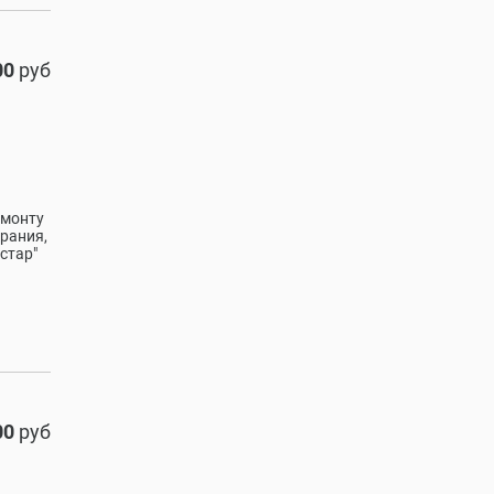
00
руб
емонту
орания,
стар"
00
руб