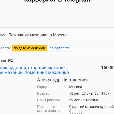
юме: Помощник механика в Москве
овать:
по дате изменения
по зарплате
аля, 2024
ник судовой, старший механик,
150 0
ой механик, помощник механика
Александр Николаевич
Город
Москва
Возраст
58 лет (23 октября 1967)
Опыт работы:
39 лет и 2 месяца
Последнее
Старший механик судовой
место работы:
Альянс