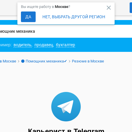
close
Вы ищете работу в
Москве
?
ДА
НЕТ, ВЫБРАТЬ ДРУГОЙ РЕГИОН
ример:
водитель
,
продавец
,
бухгалтер
 в Москве
⚫ Помощник механика✔
Резюме в Москве
Карьерист в Telegram