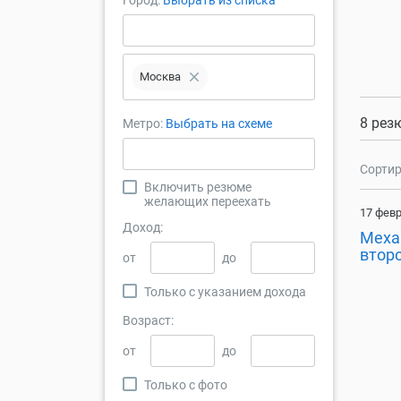
Город:
Выбрать из списка
close
Москва
8 рез
Метро:
Выбрать на схеме
Сортир
Включить резюме
желающих переехать
17 февр
Доход:
Меха
втор
от
до
Только с указанием дохода
Возраст:
от
до
Только с фото