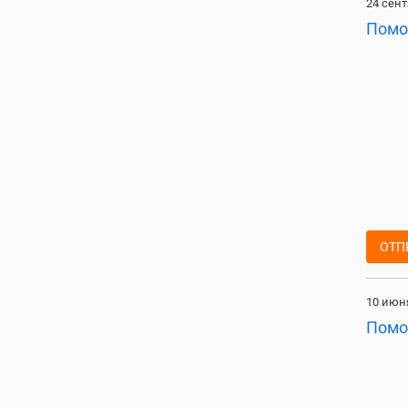
24 сент
Помо
ОТП
10 июня
Помо