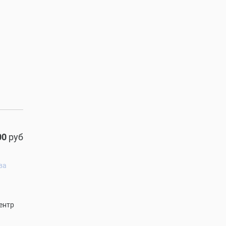
00
руб
ва
ентр