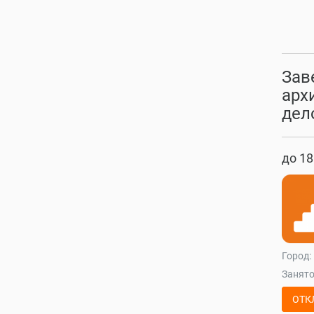
Зав
арх
дел
до 18
Город:
Занято
ОТК