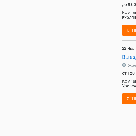
до
98 
Компан
входящ
ОТП
22 Июл
Выез
Жел
от
120
Компан
Уровен
ОТП