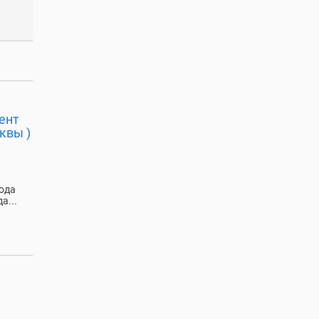
ент
квы )
ода
а...