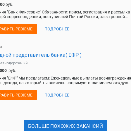
000
руб.
ия "Банк Финсервис" Обязанности: прием, регистрация и рассылка
ей корреспонденции, поступившей Почтой России, электронной...
РАВИТЬ РЕЗЮМЕ
ПОДРОБНЕЕ
я
дной представитель банка( ЕФР )
езнодорожный
 000
руб.
ия "ЕФР" Мы предлагаем: Еженедельные выплаты вознаграждени
ь дохода, на который ты влияешь напрямую: оплачиваем каждую..
РАВИТЬ РЕЗЮМЕ
ПОДРОБНЕЕ
БОЛЬШЕ ПОХОЖИХ ВАКАНСИЙ