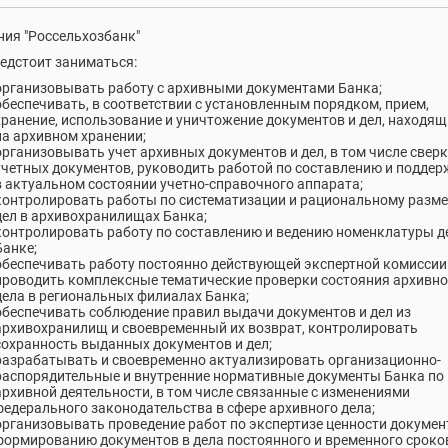
ия "Россельхозбанк"
едстоит заниматься:
организовывать работу с архивными документами Банка;
обеспечивать, в соответствии с установленным порядком, прием,
хранение, использование и уничтожение документов и дел, находя
на архивном хранении;
организовывать учет архивных документов и дел, в том числе сверк
учетных документов, руководить работой по составлению и подде
в актуальном состоянии учетно-справочного аппарата;
контролировать работы по систематизации и рациональному раз
дел в архивохранилищах Банка;
контролировать работу по составлению и ведению номенклатуры д
Банке;
обеспечивать работу постоянно действующей экспертной комиссии
проводить комплексные тематические проверки состояния архивно
дела в региональных филиалах Банка;
обеспечивать соблюдение правил выдачи документов и дел из
архивохранилищ и своевременный их возврат, контролировать
сохранность выданных документов и дел;
разрабатывать и своевременно актуализировать организационно-
распорядительные и внутренние нормативные документы Банка по
архивной деятельности, в том числе связанные с изменениями
федерального законодательства в сфере архивного дела;
организовывать проведение работ по экспертизе ценности докумен
формированию документов в дела постоянного и временного сроко