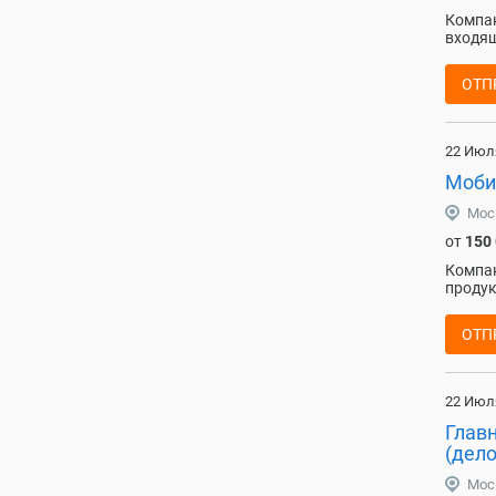
Компан
входящ
ОТП
22 Июл
Моби
Мос
от
150
Компан
продук
ОТП
22 Июл
Глав
(дел
Мос