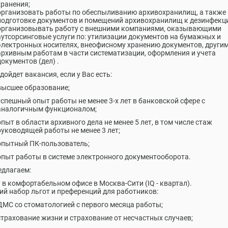
хранения;
организовать работы по обеспыливанию архивохранилищ, а также
подготовке документов и помещений архивохранилищ к дезинфекц
организовывать работу с внешними компаниями, оказывающими
аутсорсинговые услуги по: утилизации документов на бумажных и
электронных носителях, внеофисному хранению документов, други
архивным работам в части систематизации, оформления и учета
документов (дел) .
дойдет вакансия, если у Вас есть:
высшее образование;
успешный опыт работы не менее 3-х лет в банковской сфере с
аналогичным функционалом;
опыт в области архивного дела не менее 5 лет, в том числе стаж
руководящей работы не менее 3 лет;
опытный ПК-пользователь;
опыт работы в системе электронного документооборота.
длагаем:
 в комфортабельном офисе в Москва-Сити (IQ - квартал).
й набор льгот и преференций для работников:
ДМС со стоматологией с первого месяца работы;
страхование жизни и страхование от несчастных случаев;