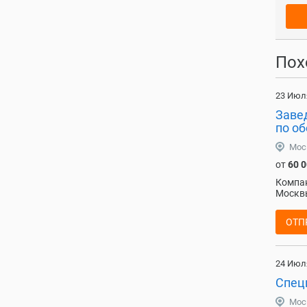
Пох
23 Июл
Заве
по о
Мос
от
60 
Компан
Москвы
ОТП
24 Июл
Специ
Мос