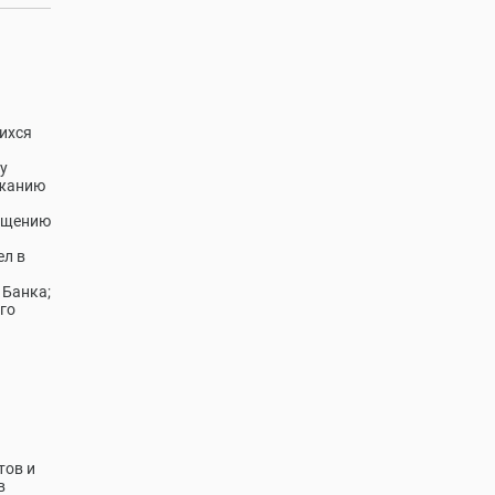
щихся
у
ржанию
мещению
ел в
 Банка;
го
тов и
в