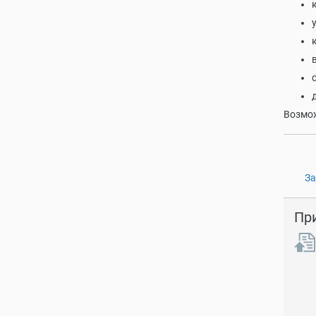
Возмож
За
Пр