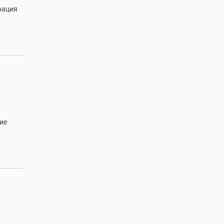
рация
ие