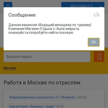
ИЩУ РАБОТУ
close
Сообщение
ИЩУ СОТРУДНИКОВ
Войти
Данная вакансия «Ведущий менеджер по туризму(
Компания Магазин Отдыха )» была закрыта,
1655
соискателей нашли работу вчера
Для работодателей
пожалуйста попробуйте найти похожую.
СОЗДАТЬ ВАКАНСИЮ
ОК
Москва
Работа в Москве по отраслям
Информационные технологии / IT / Интернет
20124
Бухгалтерия / Финансы / Аудит
8125