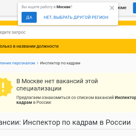
close
Вы ищете работу в
Москве
?
Более 150 000 компаний ждут Ваше резюме
ДА
НЕТ, ВЫБРАТЬ ДРУГОЙ РЕГИОН
Только в названии должности
вление персоналом
Инспектор по кадрам
В Москве нет вакансий этой
специализации
Предлагаем ознакомиться со списком вакансий
Инспектор
кадрам
в России:
ансии: Инспектор по кадрам в России