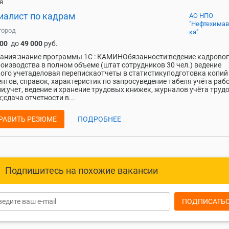
я
иалист по кадрам
АО НПО
"Нефтехима
город
ка"
000
до
49 000
руб.
ания:знание программы 1С : КАМИНОбязанности:ведение кадрово
оизводства в полном объеме (штат сотрудников 30 чел.) ведение
ого учетаделовая перепискаотчеты в статистикуподготовка копий
нтов, справок, характеристик по запросуведение табеля учёта раб
и;учет, ведение и хранение трудовых книжек, журналов учёта труд
;сдача отчетности в...
РАВИТЬ РЕЗЮМЕ
ПОДРОБНЕЕ
Подпишитесь на похожие вакансии
ПОДПИСАТЬ