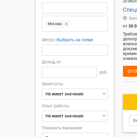
20 Июл
Спец
Бел
close
Москва
от
30 
Требов
делопр
Метро:
Выбрать на схеме
воинск
докуме
времен
книжек
Доход, от:
ОТП
руб.
Занятость:
Не имеет значения
Опыт работы:
Не имеет значения
Показать вакансии: