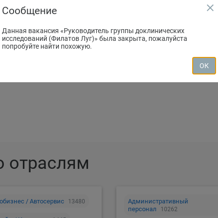
close
Сообщение
Данная вакансия «Руководитель группы доклинических
исследований (Филатов Луг)» была закрыта, пожалуйста
попробуйте найти похожую.
зместить резюме
Создать вакан
ОК
о отраслям
обизнес / Автосервис
Административный
13480
персонал
10262