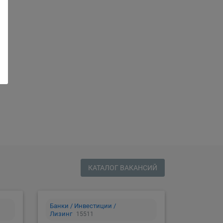
сию
КАТАЛОГ ВАКАНСИЙ
Банки / Инвестиции /
Лизинг
15511