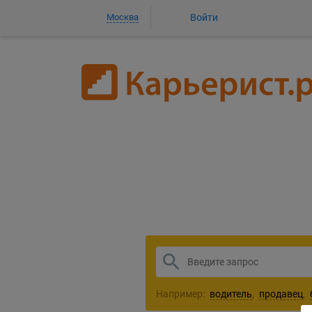
Москва
Войти
1
Например:
водитель
,
продавец
,