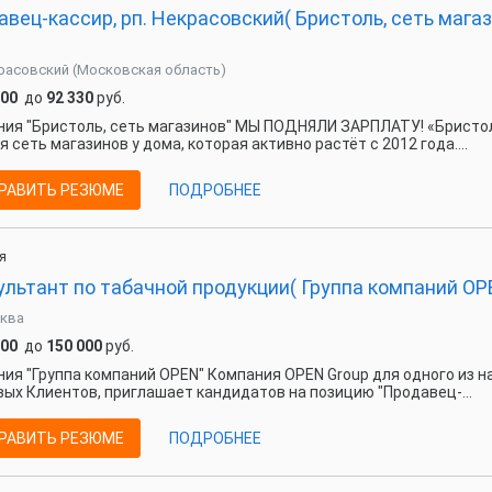
вец-кассир, рп. Некрасовский( Бристоль, сеть мага
расовский (Московская область)
800
до
92 330
руб.
ия "Бристоль, сеть магазинов" МЫ ПОДНЯЛИ ЗАРПЛАТУ! «Бристо
я сеть магазинов у дома, которая активно растёт с 2012 года....
РАВИТЬ РЕЗЮМЕ
ПОДРОБНЕЕ
я
льтант по табачной продукции( Группа компаний OP
ква
000
до
150 000
руб.
ия "Группа компаний OPEN" Компания OPEN Group для одного из н
ых Клиентов, приглашает кандидатов на позицию "Продавец-...
РАВИТЬ РЕЗЮМЕ
ПОДРОБНЕЕ