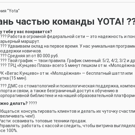
ия "Yota"
ань частью команды YOTA! ?
 тебе у нас понравится?
???? Работа в огромной федеральной сети — это надежность и по
карьерный маршрут.
???? Удваиваем оклад на первое время. У нас уникальная програм
поддержки новичков.
???? Средняя зп от 80
000 руб.
???? Твой график — твои правила. График сменный: 5/2, 4/2, 3/2 и др
???? ТРЦ «Кунцево Плаза» всего 5 минут пешком от м. «Молодёжна
РК «Вегас Кунцево» от м. «Молодёжная» — бесплатный шаттл или
тка (15 мин).
???? ДМС со стоматологией и психологическая поддержка, компе
спорта и связи, а также безграничный доступ к обучению в
корпоративной библиотеке и на нашей образовательной платформ
ужно делать?
????
Общаться: консультировать клиентов и делать их чуточку счастли
увеличивать чек!).
Расти: осваивать топовые техники продаж.
Управлять: работать с кассой и следить, чтобы витрина выглядел
все 100%.