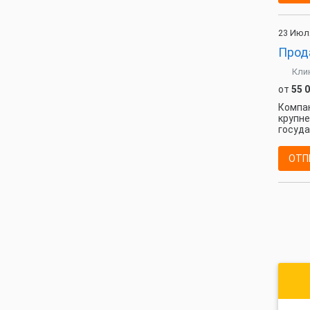
23 Июл
Прод
Кли
от
55 
Компан
крупне
госуда
ОТП