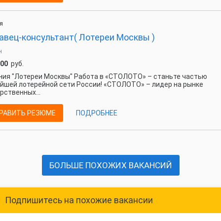
я
авец-консультант( Лотереи Москвы )
н
000
руб.
ия "Лотереи Москвы" Работа в «СТОЛОТО» – станьте частью
йшей лотерейной сети России! «СТОЛОТО» – лидер на рынке
рственных...
РАВИТЬ РЕЗЮМЕ
ПОДРОБНЕЕ
БОЛЬШЕ ПОХОЖИХ ВАКАНСИЙ
Подпишитесь на похожие вакансии