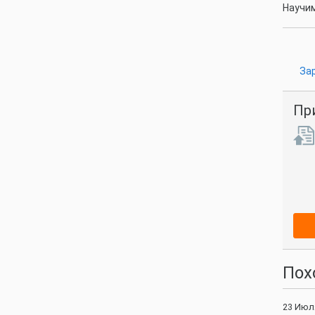
Научим
За
Пр
Пох
23 Июл