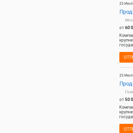
23 Июл
Прод
Мос
от
60 
Компан
крупне
госуда
ОТП
23 Июл
Прод
Гол
от
50 
Компан
крупне
госуда
ОТП