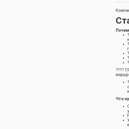
Компан
Ст
Почему
???? Т
маршру
Что н