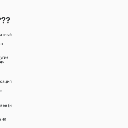
???
нятный
ма
угие.
я»
нсация
е.
вее (и
а на