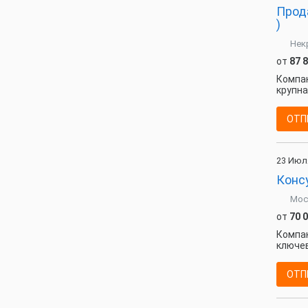
Прода
)
Нек
от
87 
Компан
крупна
ОТП
23 Июл
Консу
Мос
от
70 
Компан
ключев
ОТП