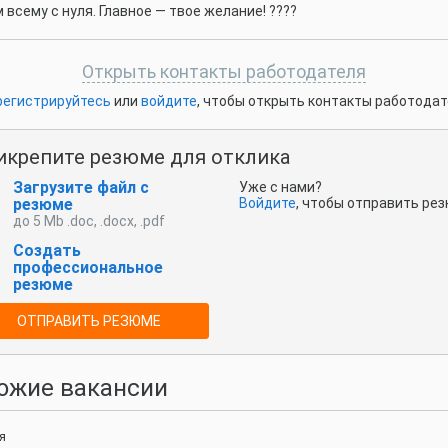
 всему с нуля. Главное — твое желание! ????
Открыть контакты работодателя
регистрируйтесь
или
войдите
, чтобы открыть контакты работода
икрепите резюме для отклика
Загрузите файл с
Уже с нами?
резюме
Войдите
, чтобы отправить ре
до 5 Mb .doc, .docx, .pdf
Создать
профессиональное
резюме
ОТПРАВИТЬ РЕЗЮМЕ
ожие вакансии
я