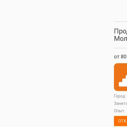
Про
Мол
от 80
Город:
Занято
Опыт:
ОТК