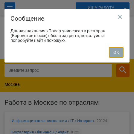
ИЩУ РАБОТУ
close
Сообщение
ИЩУ СОТРУДНИКОВ
Войти
Данная вакансия «Повар-универсал в ресторан
(Боровское шоссе)» была закрыта, пожалуйста
1655
соискателей нашли работу вчера
Для работодателей
попробуйте найти похожую.
СОЗДАТЬ ВАКАНСИЮ
ОК
Москва
Работа в Москве по отраслям
Информационные технологии / IT / Интернет
20124
Бухгалтерия / Финансы / Аудит
8125