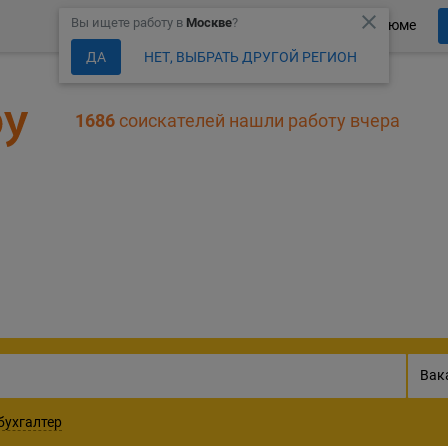
close
Вы ищете работу в
Москве
?
Более 150 000 компаний ждут Ваше резюме
ДА
НЕТ, ВЫБРАТЬ ДРУГОЙ РЕГИОН
1686
соискателей нашли работу вчера
305377
актуальных ваканс
Вак
бухгалтер