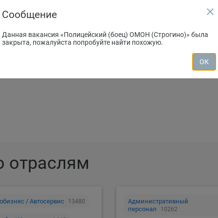
close
Сообщение
Данная вакансия «Полицейский (боец) ОМОН (Строгино)» была
закрыта, пожалуйста попробуйте найти похожую.
зместить резюме
Создать вакан
ОК
о отраслям
обизнес / Автосервис
Административный
13480
персонал
10262