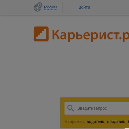
Москва
Войти
1
Например:
водитель
,
продавец
,