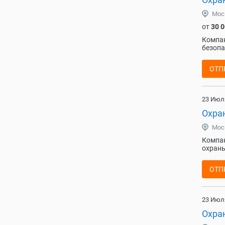
Мос
от
30 
Компан
безопа
ОТП
23 Июл
Охран
Мос
Компан
охраны
ОТП
23 Июл
Охран