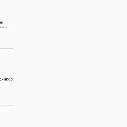
ей
ены...
удников