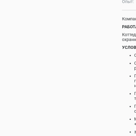
Опыт:
Компан
РАБОТ
Коттед
охранн
УСЛОВ