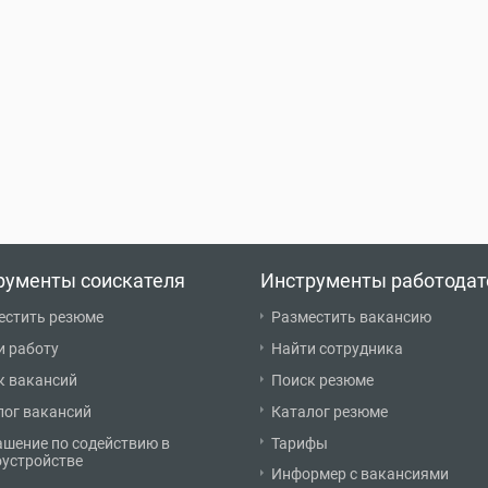
рументы соискателя
Инструменты работодат
естить резюме
Разместить вакансию
и работу
Найти сотрудника
к вакансий
Поиск резюме
лог вакансий
Каталог резюме
ашение по содействию в
Тарифы
оустройстве
Информер с вакансиями