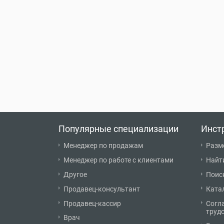
Популярные специализации
Инст
Менеджер по продажам
Разм
Менеджер по работе с клиентами
Найт
Другое
Поис
Продавец-консультант
Ката
Продавец-кассир
Согл
труд
Врач