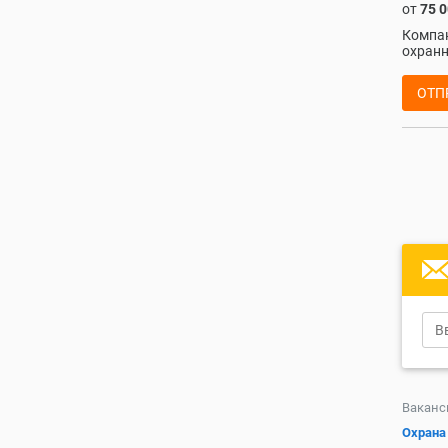
от
75 
Компан
охранн
ОТП
Ваканс
Охрана 