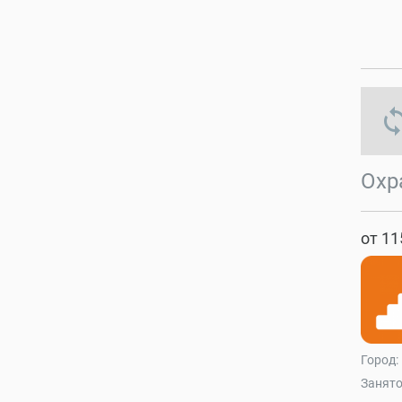
s
Охр
от 11
Город:
Занято