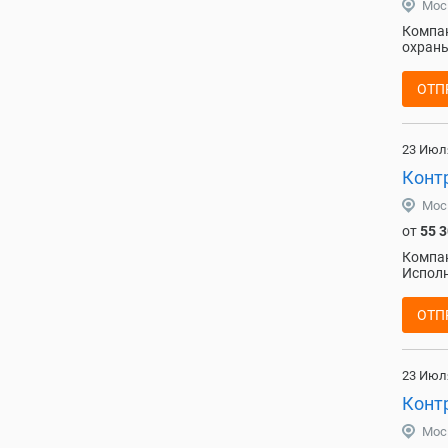
Мос
Компан
охраны
ОТП
23 Июл
Конт
Мос
от
55 
Компан
Исполн
ОТП
23 Июл
Контр
Мос