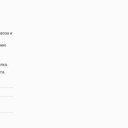
ввоза и
нию
ёлка.
та.