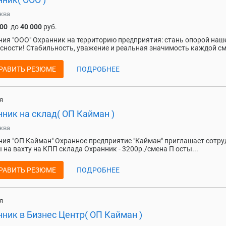
ква
000
до
40 000
руб.
ия "ООО" Охранник на территорию предприятия: стань опорой наш
сности! Стабильность, уважение и реальная значимость каждой см
РАВИТЬ РЕЗЮМЕ
ПОДРОБНЕЕ
я
ник на склад( ОП Кайман )
ква
ия "ОП Кайман" Охранное предприятие "Кайман" приглашает сотр
 на вахту на КПП склада Охранник - 3200р./смена П осты...
РАВИТЬ РЕЗЮМЕ
ПОДРОБНЕЕ
я
ник в Бизнес Центр( ОП Кайман )