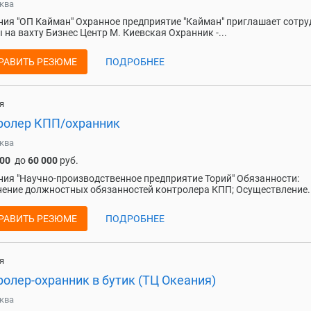
ква
ия "ОП Кайман" Охранное предприятие "Кайман" приглашает сотр
 на вахту Бизнес Центр М. Киевская Охранник -...
РАВИТЬ РЕЗЮМЕ
ПОДРОБНЕЕ
я
ролер КПП/охранник
ква
300
до
60 000
руб.
ия "Научно-производственное предприятие Торий" Обязанности:
ение должностных обязанностей контролера КПП; Осуществление..
РАВИТЬ РЕЗЮМЕ
ПОДРОБНЕЕ
я
олер-охранник в бутик (ТЦ Океания)
ква