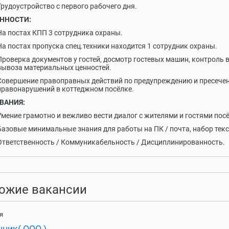
Трудоустройство с первого рабочего дня.
ННОСТИ:
На постах КПП 3 сотрудника охраны.
На постах пропуска спец.техники находится 1 сотрудник охраны.
Проверка документов у гостей, досмотр гостевых машин, контроль 
вывоза материальных ценностей.
Совершение правоправных действий по предупреждению и пресече
правонарушений в коттеджном посёлке.
ВАНИЯ:
Умение грамотно и вежливо вести диалог с жителями и гостями пос
Базовые минимальные знания для работы на ПК / почта, набор текс
Ответственность / Коммуникабельность / Дисциплинированность.
ожие вакансии
я
ник( ООО )