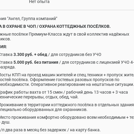
Нет опыта
ия "Ангел, Группа компаний"
А В ОХРАНЕ В ЧОП / ОХРАНА КОТТЕДЖНЫХ ПОСЁЛКОВ.
жные посёлки Премиум-Класса ждут в свой коллектив надёжных
иков.
ИЯ:
Ставка
3.300 руб. + обед
/ для сотрудников без УЧО
Ставка
5.000 руб. без питания
/ для сотрудников с лицензией УЧО 4
разряда.
Посты КПП на проезд машин жителей и спец.техники + пропуск жите
гостей посёлка. Оформление гостевых разовых пропусков по
необходимости. Оперативное реагирование на нештатные ситуации
График работы вахта от 15 смен / рабочий день 13 часов + 3 часа
технические перерывы, отдых, обед, чай.
Проживание в территории коттеджного посёлка в отдельных здания
специально оборудованных для охранников.
Место проживания комфортно оборудовано всем необходимым + те
+ душ.
з/п два раза в месяц без задержек / на карту банка.