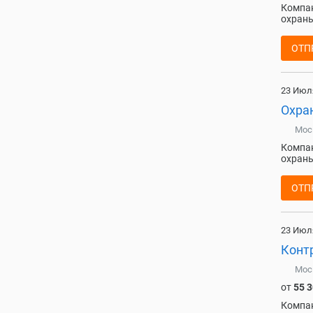
Компан
охраны
ОТП
23 Июл
Охран
Мос
Компан
охраны
ОТП
23 Июл
Конт
Мос
от
55 
Компан