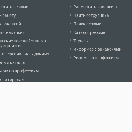
естить резюме
Разместить вакансию
и работу
Найти сотрудника
к вакансий
Поиск резюме
лог вакансий
Каталог резюме
ашение по содействию в
Тарифы
оустройстве
Информер с вакансиями
та персональных данных
Резюме по профессиям
вный каталог
нсии по профессиям
к по городам