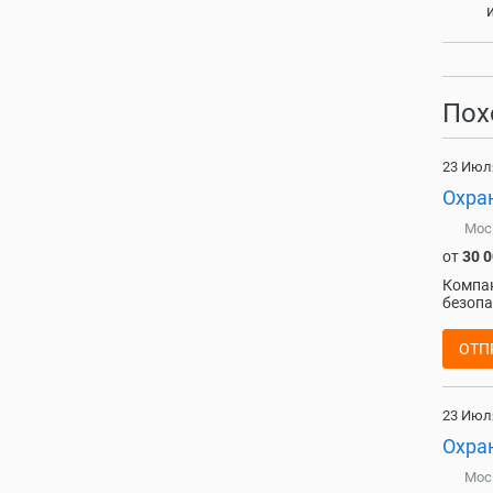
Пох
23 Июл
Охран
Мос
от
30 
Компан
безопа
ОТП
23 Июл
Охран
Мос