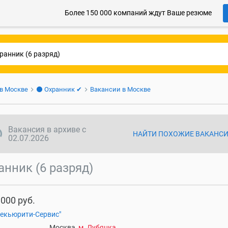
Более 150 000 компаний ждут Ваше резюме
 в Москве
⚫ Охранник ✔
Вакансии в Москве
ync disabled
Вакансия в архиве с
НАЙТИ ПОХОЖИЕ ВАКАНС
02.07.2026
анник (6 разряд)
 000 руб.
екьюрити-Сервис"
Москва,
м. Лубянка