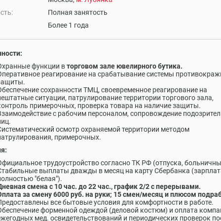
сть:
Полная занятость
Более 1 года
ности:
Охранные функции в
торговом зале ювелирного бутика.
Оперативное реагирование на срабатывание системы противокраж
защиты.
Обеспечение сохранности ТМЦ, своевременное реагирование на
нештатные ситуации, патрулирование территории торгового зала,
контроль примерочных, проверка товара на наличие защиты.
Взаимодействие с рабочим персоналом, сопровождение подозрите
лиц.
Систематический осмотр охраняемой территории методом
патрулирования, примерочных.
я:
Официальное трудоустройство согласно ТК РФ (отпуска, больничны
Стабильные выплаты дважды в месяц на карту Сбербанка (зарплат
полностью "белая").
Дневная смена с 10 час. до 22 час., график 2/2 с перерывами.
Оплата за смену 6000 руб. на руки; 15 смен/месяц и плюсом подра
Предоставлены все бытовые условия для комфортности в работе.
Обеспечение форменной одеждой (деловой костюм) и оплата компа
ежегодных мед. освидетельствований и периодических проверок по