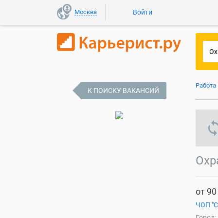
Москва
Войти
Работа
К ПОИСКУ ВАКАНСИЙ
s
Охр
от 90
ЧОП "С
Город: