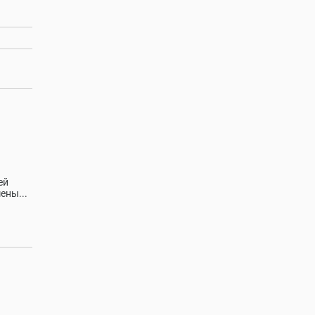
ей
ены...