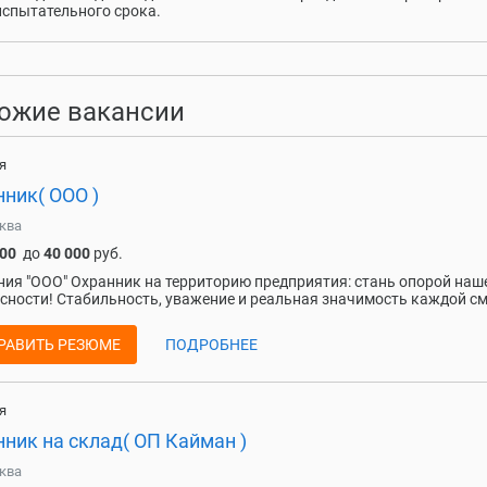
испытательного срока.
ожие вакансии
я
ник( ООО )
ква
000
до
40 000
руб.
ия "ООО" Охранник на территорию предприятия: стань опорой наш
сности! Стабильность, уважение и реальная значимость каждой см
РАВИТЬ РЕЗЮМЕ
ПОДРОБНЕЕ
я
ник на склад( ОП Кайман )
ква