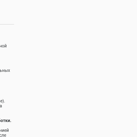
ной
льных
е).
а
ботки.
нией
сле