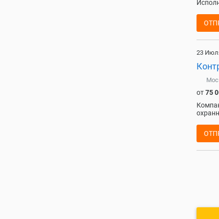
Исполн
ОТП
23 Июл
Контр
Мос
от
75 
Компан
охранн
ОТП