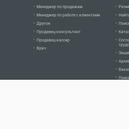
Менеджер по продажам
Разм
Менеджер по работе с клиентами
Найт
Другое
Поис
Продавец-консультант
Ката
Продавец-кассир
Согл
труд
Врач
Защи
Архи
Вака
Поис
© 2007 - 2026 «Карьерист.ру»