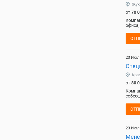
Жук
от
70 
Компан
офиса,
ОТП
23 Июл
Спец
Кра
от
80 
Компан
собесе
ОТП
23 Июл
Мене