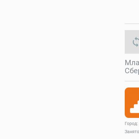
s
Мла
Сбе
Город:
Занято