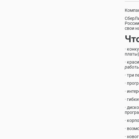
Компан
СберЛи
России
свои н
Чт
· конк
платы)
· крас
работ
· три 
· прог
· инте
· гибк
· диск
програ
· корп
· возм
· ново