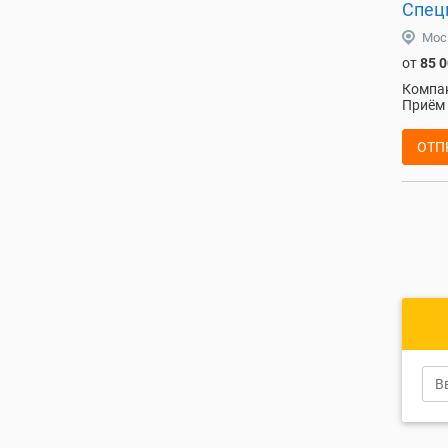
Спец
Мос
от
85 
Компан
Приём 
ОТП