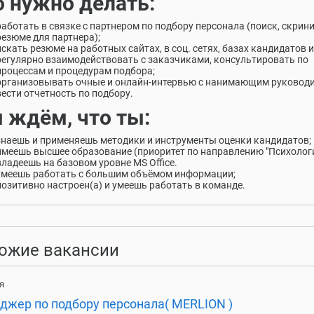
о нужно делать:
работать в связке с партнером по подбору персонала (поиск, скрин
резюме для партнера);
искать резюме на работных сайтах, в соц. сетях, базах кандидатов и 
регулярно взаимодействовать с заказчиками, консультировать по
процессам и процедурам подбора;
организовывать очные и онлайн-интервью с нанимающим руководи
вести отчетность по подбору.
 ждём, что ты:
знаешь и применяешь методики и инструменты оценки кандидатов;
имеешь высшее образование (приоритет по направлению "Психологи
владеешь на базовом уровне MS Office.
умеешь работать с большим объёмом информации;
позитивно настроен(а) и умеешь работать в команде.
ожие вакансии
я
джер по подбору персонала( MERLION )