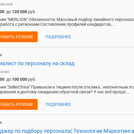
овский
000
до
120 000
руб.
ия "MERLION" Обязанности: Массовый подбор линейного персонала
 работа с регионами Составление профилей кандидатов,...
РАВИТЬ РЕЗЮМЕ
ПОДРОБНЕЕ
я
иалист по персоналу на склад
сково
000
до
100 000
руб.
ия "SellerChina" Привыкли к тишине после отклика , непонятным э
дования и долгому ожиданию обратной связи? У нас всё проще:...
РАВИТЬ РЕЗЮМЕ
ПОДРОБНЕЕ
я
джер по подбору персонала( Технологии Маркетинга