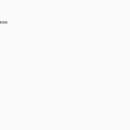
о
вам.