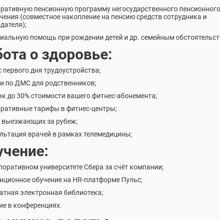
оративную пенсионную программу негосударственного пенсионног
чения (совместное накопление на пенсию средств сотрудника и
дателя);
риальную помощь при рождении детей и др. семейным обстоятельст
ота о здоровье:
с первого дня трудоустройства;
ки по ДМС для родственников;
эк до 30% стоимости вашего фитнес-абонемента;
оративные тарифы в фитнес-центры;
с выезжающих за рубеж;
ультация врачей в рамках телемедицины;
учение:
рпоративном университете Сбера за счёт компании;
анционное обучение на HR-платформе Пульс;
латная электронная библиотека;
тие в конференциях.