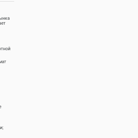
рынка
ает
отной
мат
е
и;