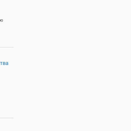
ию
тва