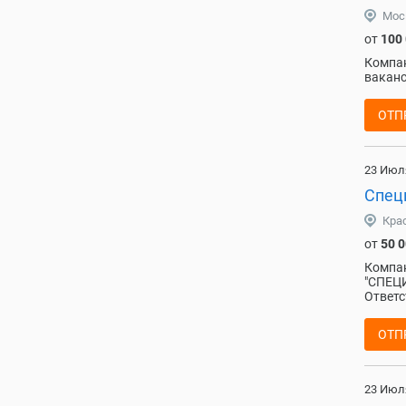
Мос
от
100
Компан
ваканс
ОТП
23 Июл
Спец
Кра
от
50 
Компа
"СПЕЦ
Ответс
ОТП
23 Июл