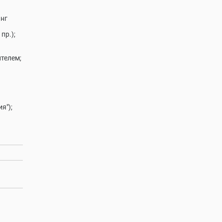
инг
пр.);
телем;
я");