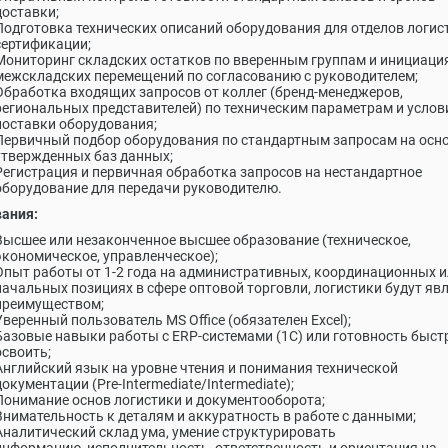
доставки;
Подготовка технических описаний оборудования для отделов логис
сертификации;
Мониторинг складских остатков по вверенным группам и инициаци
межскладских перемещений по согласованию с руководителем;
Обработка входящих запросов от коллег (бренд-менеджеров,
региональных представителей) по техническим параметрам и усло
поставки оборудования;
Первичный подбор оборудования по стандартным запросам на осн
утвержденных баз данных;
Регистрация и первичная обработка запросов на нестандартное
оборудование для передачи руководителю.
ания:
Высшее или незаконченное высшее образование (техническое,
экономическое, управленческое);
Опыт работы от 1-2 года на административных, координационных 
начальных позициях в сфере оптовой торговли, логистики будут яв
преимуществом;
Уверенный пользователь MS Office (обязателен Excel);
Базовые навыки работы с ERP-системами (1С) или готовность быст
освоить;
Английский язык на уровне чтения и понимания технической
документации (Pre-Intermediate/Intermediate);
Понимание основ логистики и документооборота;
Внимательность к деталям и аккуратность в работе с данными;
Аналитический склад ума, умение структурировать