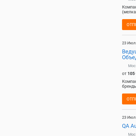
Компан
(мелка
ОТП
23 Июл
Веду
Объе
Мос
от
105
Компа
бренды
ОТП
23 Июл
QA Au
Мос