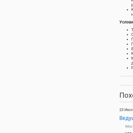
Услови
Пох
23 Июл
Веду
Мос