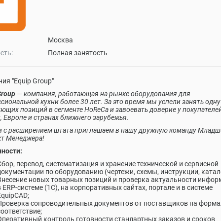
Москва
сть:
Полная занятость
ия "Equip Group"
Group
— компания, работающая на рынке оборудования для
сиональной кухни более 30 лет. За это время мы успели занять одну
ющих позиций в сегменте HоReCa и завоевать доверие у покупателей
, Европе и странах ближнего зарубежья.​
и с расширением штата приглашаем в нашу дружную команду Младш
кт Менеджера
!
ности:
Сбор, перевод, систематизация и хранение технической и сервисной
документации по оборудованию (чертежи, схемы, инструкции, катал
Внесение новых товарных позиций и проверка актуальности инфор
в ERP-системе (1С), на корпоративных сайтах, портале и в системе
EquipCAD;
Проверка сопроводительных документов от поставщиков на форм
соответствие;
Оперативный контроль готовности стандартных заказов и сроков