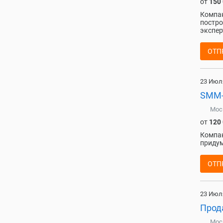
от
150
Компа
постро
экспер
ОТП
23 Июл
SMM-
Мос
от
120
Компан
придум
ОТП
23 Июл
Прод
Мос