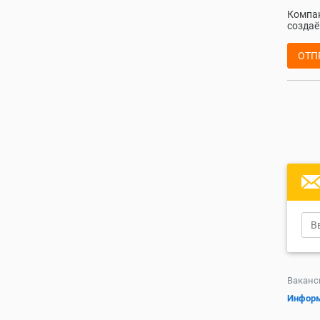
Компан
создаё
ОТП
Ваканс
Информ