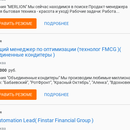
ия "MERLION" Мы сейчас находимся в поиске Продакт-менеджера
я бытовая техника - красота и уход) Рабочие задачи: Работа...
РАВИТЬ РЕЗЮМЕ
ПОДРОБНЕЕ
я
щий менеджер по оптимизации (технолог FMCG )(
диненные кондитеры )
ква
 000
руб.
ния "Объединенные кондитеры" Мы производим любимые миллион
: "Бабаевский", "РотФронт", "Красный Октябрь", "Аленка", "Вдохновен
РАВИТЬ РЕЗЮМЕ
ПОДРОБНЕЕ
я
tomation Lead( Finstar Financial Group )
ква