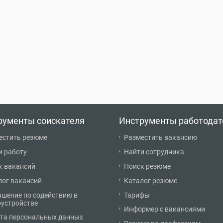
рументы соискателя
Инструменты работодат
естить резюме
Разместить вакансию
и работу
Найти сотрудника
к вакансий
Поиск резюме
лог вакансий
Каталог резюме
ашение по содействию в
Тарифы
оустройстве
Информер с вакансиями
та персональных данных