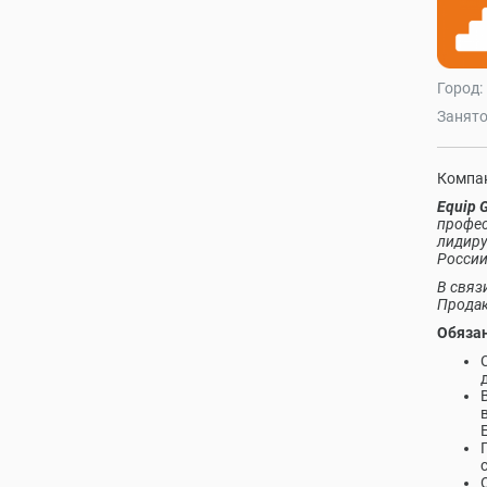
Город:
Занято
Компан
Equip 
профес
лидиру
России
В связ
Прода
Обязан