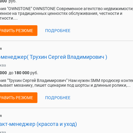
 000
руб.
ния "OWNSTONE" OWNSTONE Современное агентство недвижимости
енное на традиционных ценностях обслуживания, честности и
тности....
РАВИТЬ РЕЗЮМЕ
ПОДРОБНЕЕ
я
менеджер( Трухин Сергей Владимирович )
ква
 000
до
180 000
руб.
ия "Трухин Сергей Владимирович" Нам нужен SMM продюсер конте
ывает механику, пишет сценарии под шортсы и длинные ролики,...
РАВИТЬ РЕЗЮМЕ
ПОДРОБНЕЕ
я
акт-менеджер (красота и уход)
ква