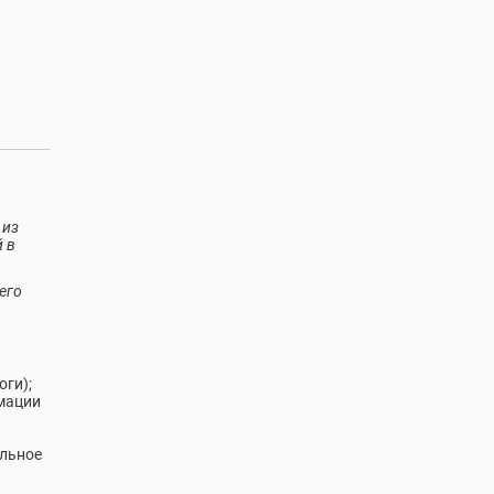
 из
 в
его
оги);
мации
альное