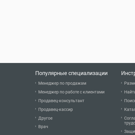
Популярные специализации
Инст
Менеджер по продажам
Разм
Менеджер по работе с клиентами
Найт
Продавец-консультант
Поис
Продавец-кассир
Ката
Другое
Согл
труд
Врач
Защи