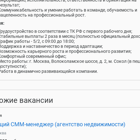
информацию, исполнительность, ответственность и ориентация на
результат;
Коммуникабельность и умение работать в команде, обучаемость и
нацеленность на профессиональный рост.
я:
Трудоустройство в соответствии с ТК РФ с первого рабочего дня;
Стабильные выплаты 2 раза в месяц (полностью официальный дохо
График работы - 5/2, с 09:00 до 18:00;
Поддержка и наставничество в период адаптации;
Возможность карьерного роста и профессионального развития;
Комфортный современный офис;
Место работы: г. Москва, Волоколамское шоссе, д. 2, м. Сокол (в пе
доступности);
Работа в динамично развивающейся компании.
ожие вакансии
я
щий СММ-менеджер (агентство недвижимости)
ква