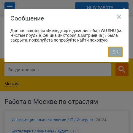
ИЩУ РАБОТУ
close
Сообщение
ИЩУ СОТРУДНИКОВ
Войти
Данная вакансия «Менеджер в дамплинг-бар WU SHU (м.
Чистые пруды)( Сенина Виктория Дмитриевна )» была
1151
соискатель нашли работу вчера
Для работодателей
закрыта, пожалуйста попробуйте найти похожую.
СОЗДАТЬ ВАКАНСИЮ
ОК
Москва
Работа в Москве по отраслям
Информационные технологии / IT / Интернет
20124
Бухгалтерия / Финансы / Аудит
8125