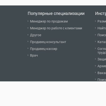
Популярные специализации
Инст
Менеджер по продажам
Разм
Менеджер по работе с клиентами
Найт
Другое
Поис
Продавец-консультант
Ката
Продавец-кассир
Согл
труд
Врач
Защи
Архи
Вака
Поис
© 2007 - 2026 «Карьерист.ру»