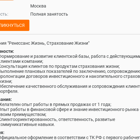
Москва
сть:
Полная занятость
ЛИКНУТЬСЯ
ия "Ренессанс Жизнь, Страхование Жизни"
ности:
Формирование и развитие клиентской базы, работа с действующим
клиентами компании;
Консультация клиентов по продуктам страхования жизни;
Выполнение плановых показателей по заключению, сопровождению
пролонгации договоров инвестиционного и накопительного страхо
жизни;
Обеспечение качественного обслуживания и сопровождения клиент
портфеля.
ания:
Желателен опыт работы в прямых продажах от 1 года;
Опыт работы в финансовой сфере и знание инвестиционного рынка 
твоим преимуществом;
Клиентоориентированность, ответственность, развитые
коммуникативные навыки.
я:
Официальное оформление в соответствии с ТК РФ с первого рабочег