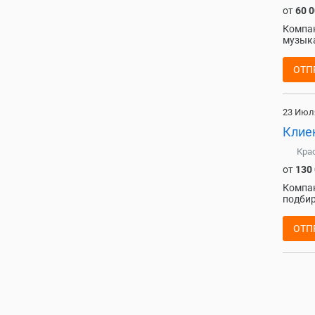
от
60 
Компан
музыка
ОТП
23 Июл
Клие
Кра
от
130
Компан
подбир
ОТП