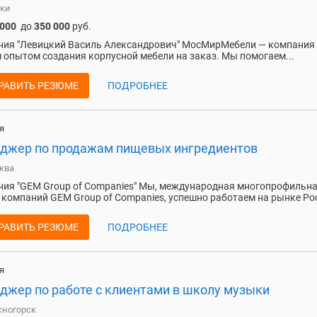
ки
 000
до
350 000
руб.
ия "Левицкий Василь Александрович" МосМирМебели — компания 
 опытом создания корпусной мебели на заказ. Мы помогаем...
РАВИТЬ РЕЗЮМЕ
ПОДРОБНЕЕ
я
джер по продажам пищевых ингредиентов
ква
ия "GEM Group of Companies" Мы, международная многопрофильн
 компаний GEM Group of Companies, успешно работаем на рынке Рос
РАВИТЬ РЕЗЮМЕ
ПОДРОБНЕЕ
я
джер по работе с клиентами в школу музыки
сногорск