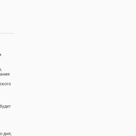
и
,
вания
ского
будет
о дня;