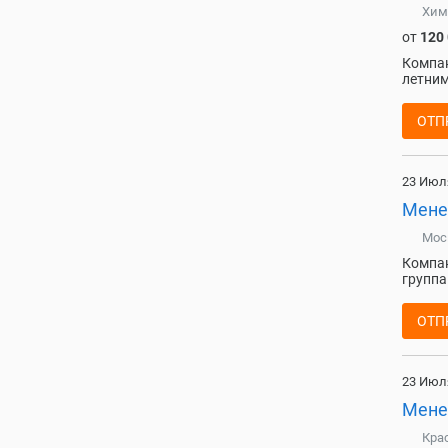
Хим
от
120
Компан
летним
ОТП
23 Июл
Мене
Мос
Компан
группа
ОТП
23 Июл
Мене
Кра