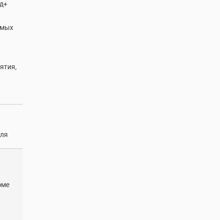
ад+
имых
ятия,
еля
юме