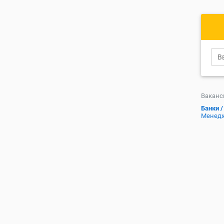
Ваканс
Банки /
Менедж