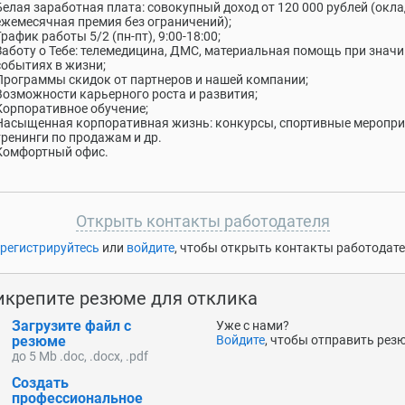
Белая заработная плата: совокупный доход от 120 000 рублей (окл
ежемесячная премия без ограничений);
График работы 5/2 (пн-пт), 9:00-18:00;
Заботу о Тебе: телемедицина, ДМС, материальная помощь при знач
событиях в жизни;
Программы скидок от партнеров и нашей компании;
Возможности карьерного роста и развития;
Корпоративное обучение;
Насыщенная корпоративная жизнь: конкурсы, спортивные меропри
тренинги по продажам и др.
Комфортный офис.
Открыть контакты работодателя
регистрируйтесь
или
войдите
, чтобы открыть контакты работодат
икрепите резюме для отклика
Загрузите файл с
Уже с нами?
резюме
Войдите
, чтобы отправить рез
до 5 Mb .doc, .docx, .pdf
Создать
профессиональное