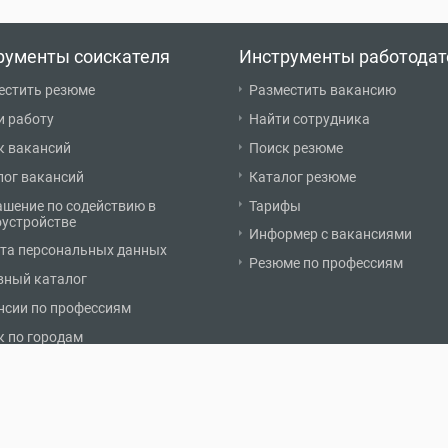
рументы соискателя
Инструменты работодат
естить резюме
Разместить вакансию
и работу
Найти сотрудника
к вакансий
Поиск резюме
лог вакансий
Каталог резюме
ашение по содействию в
Тарифы
оустройстве
Информер с вакансиями
та персональных данных
Резюме по профессиям
вный каталог
нсии по профессиям
к по городам