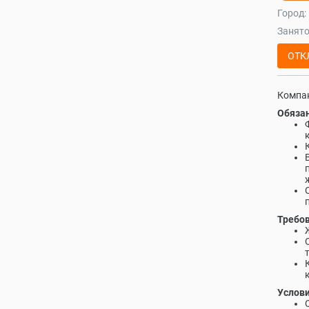
Город:
Занято
ОТК
Компан
Обязан
Требов
Услови