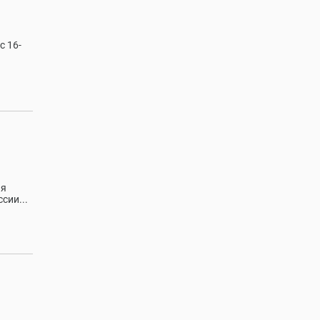
с 16-
ая
сии...