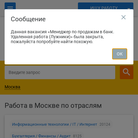
ИЩУ РАБОТУ
close
Сообщение
ИЩУ СОТРУДНИКОВ
Войти
Данная вакансия «Менеджер по продажам в банк.
Удаленная работа (Лужники)» была закрыта,
1655
соискателей нашли работу вчера
Для работодателей
пожалуйста попробуйте найти похожую.
СОЗДАТЬ ВАКАНСИЮ
ОК
Москва
Работа в Москве по отраслям
Информационные технологии / IT / Интернет
20124
Бухгалтерия / Финансы / Аудит
8125