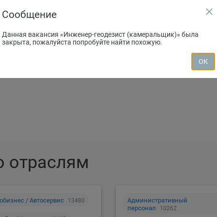
close
Сообщение
Данная вакансия «Инженер-геодезист (камеральщик)» была
закрыта, пожалуйста попробуйте найти похожую.
зместить резюме
Создать вакан
ОК
о отраслям
обизнес / Автосервис
Административный
13480
персонал
10262