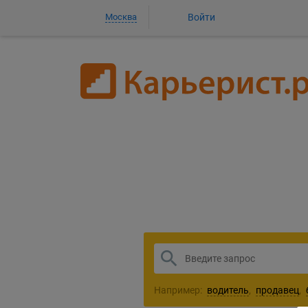
Москва
Войти
1
Например:
водитель
,
продавец
,