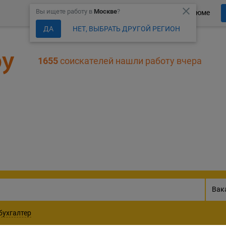
close
Вы ищете работу в
Москве
?
Более 150 000 компаний ждут Ваше резюме
ДА
НЕТ, ВЫБРАТЬ ДРУГОЙ РЕГИОН
1655
соискателей нашли работу вчера
302982
актуальные вакан
Вак
бухгалтер