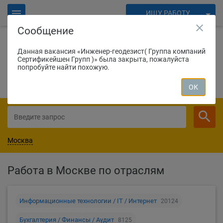
ИЩУ РАБОТУ
close
Сообщение
ИЩУ СОТРУДНИКОВ
Войти
Данная вакансия «Инженер-геодезист( Группа компаний
Сертификейшен Групп )» была закрыта, пожалуйста
1887
соискателей нашли работу вчера
Для работодателей
попробуйте найти похожую.
СОЗДАТЬ ВАКАНСИЮ
ОК
Москва
Работа в Москве по отраслям
Информационные технологии / IT / Интернет
20124
Бухгалтерия / Финансы / Аудит
8125