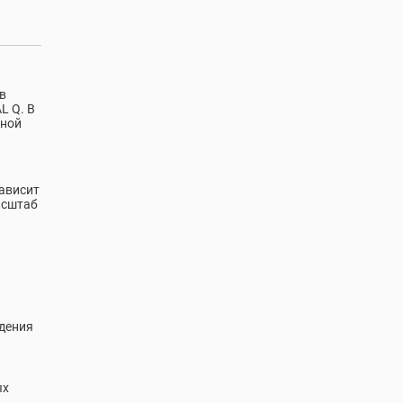
в
L Q. В
нной
зависит
асштаб
дения
ых