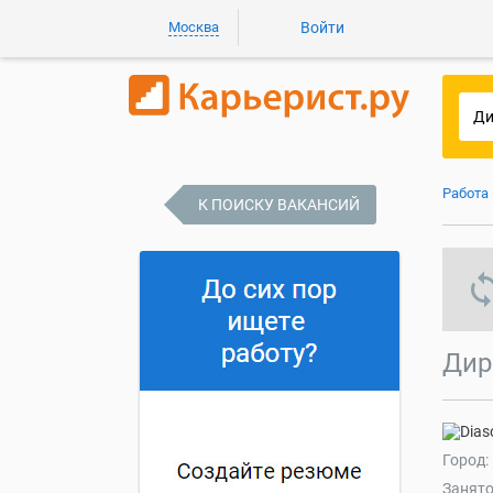
Москва
Войти
Работа
К ПОИСКУ ВАКАНСИЙ
s
Дир
Город:
Занято