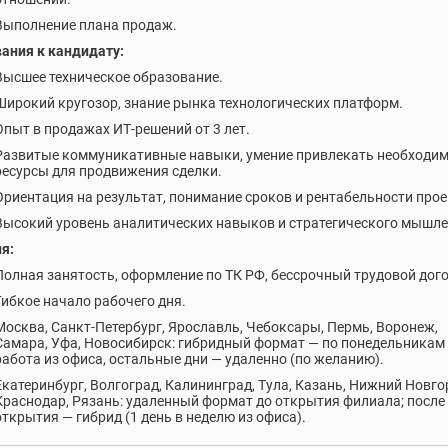
Выполнение плана продаж.
ания к кандидату:
Высшее техническое образование.
Широкий кругозор, знание рынка технологических платформ.
Опыт в продажах ИТ-решений от 3 лет.
Развитые коммуникативные навыки, умение привлекать необходи
ресурсы для продвижения сделки.
Ориентация на результат, понимание сроков и рентабельности прое
Высокий уровень аналитических навыков и стратегического мышле
я:
Полная занятость, оформление по ТК РФ, бессрочный трудовой дог
Гибкое начало рабочего дня.
Москва, Санкт-Петербург, Ярославль, Чебоксары, Пермь, Воронеж,
Самара, Уфа, Новосибирск: гибридный формат — по понедельникам
работа из офиса, остальные дни — удаленно (по желанию).
Екатеринбург, Волгоград, Калининград, Тула, Казань, Нижний Новго
Краснодар, Рязань: удаленный формат до открытия филиала; после
открытия — гибрид (1 день в неделю из офиса).