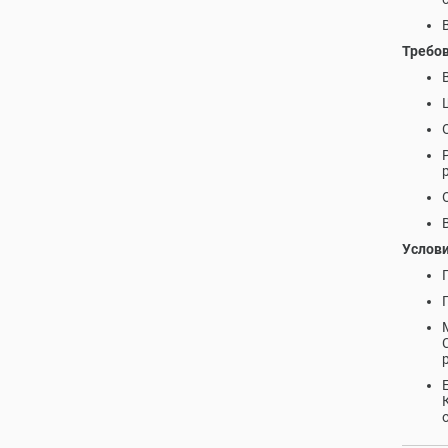
Требов
Услови