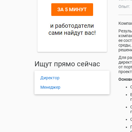
Опыт:
Компан
Резуль
компан
ее сос
среды,
решени
Для ра
Ищут прямо сейчас
директ
от пор
проект
Директор
Основн
Менеджер