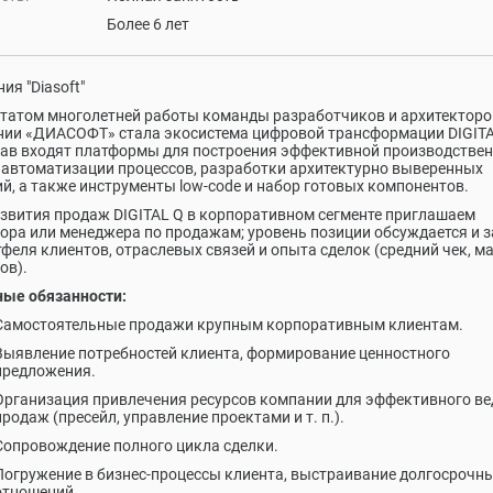
Более 6 лет
ия "Diasoft"
татом многолетней работы команды разработчиков и архитекторо
ии «ДИАСОФТ» стала экосистема цифровой трансформации DIGITA
тав входят платформы для построения эффективной производстве
 автоматизации процессов, разработки архитектурно выверенных
й, а также инструменты low-code и набор готовых компонентов.
звития продаж DIGITAL Q в корпоративном сегменте приглашаем
ора или менеджера по продажам; уровень позиции обсуждается и 
тфеля клиентов, отраслевых связей и опыта сделок (средний чек, м
ов).
ые обязанности:
Самостоятельные продажи крупным корпоративным клиентам.
Выявление потребностей клиента, формирование ценностного
предложения.
Организация привлечения ресурсов компании для эффективного ве
продаж (пресейл, управление проектами и т. п.).
Сопровождение полного цикла сделки.
Погружение в бизнес-процессы клиента, выстраивание долгосрочн
отношений.