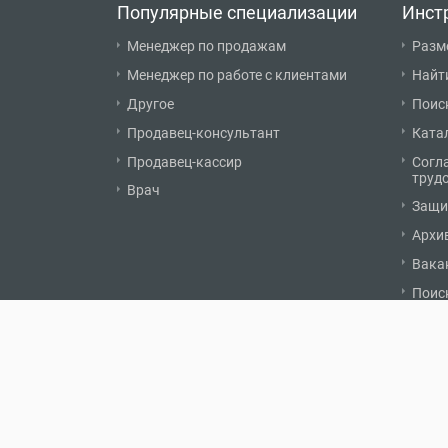
Популярные специализации
Инст
Менеджер по продажам
Разм
Менеджер по работе с клиентами
Найт
Другое
Поис
Продавец-консультант
Ката
Продавец-кассир
Согл
труд
Врач
Защи
Архи
Вака
Поис
© 2007 - 2026 «Карьерист.ру»