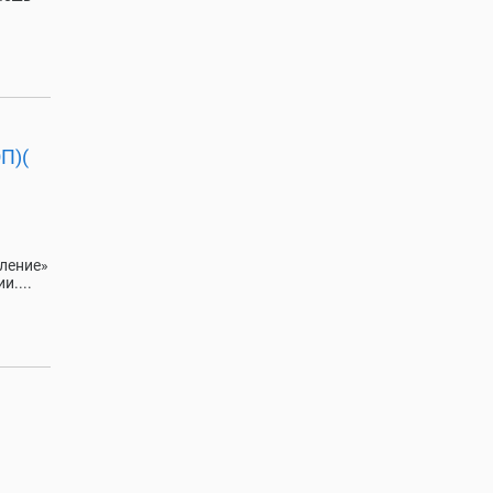
П)(
ление»
и....