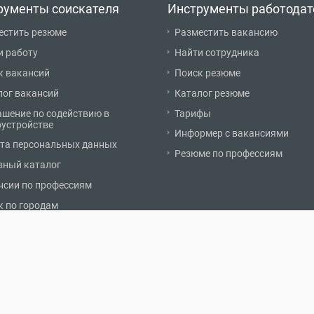
рументы соискателя
Инструменты работодат
естить резюме
Разместить вакансию
и работу
Найти сотрудника
к вакансий
Поиск резюме
лог вакансий
Каталог резюме
ашение по содействию в
Тарифы
оустройстве
Информер с вакансиями
та персональных данных
Резюме по профессиям
вный каталог
нсии по профессиям
к по городам