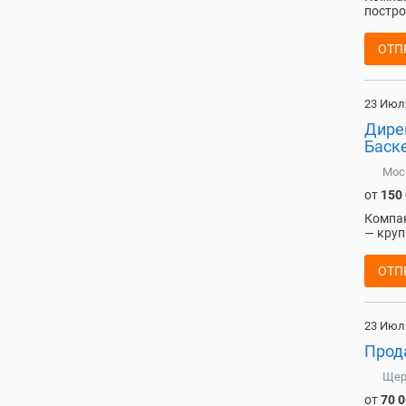
постро
ОТП
23 Июл
Дире
Баск
Мос
от
150
Компан
— круп
ОТП
23 Июл
Прод
Щер
от
70 