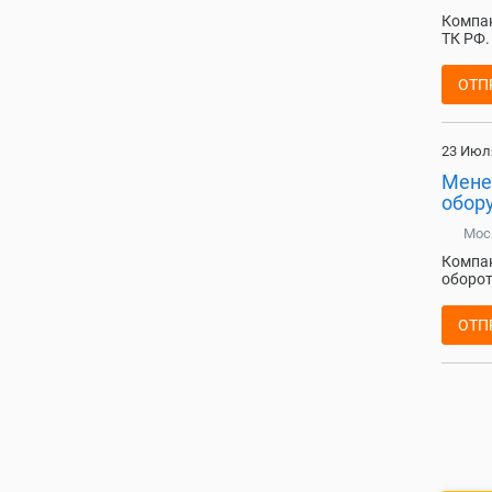
Компан
ТК РФ.
ОТП
23 Июл
Мене
обор
Мос
Компан
оборот
ОТП