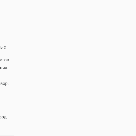
мые
ктов.
ния.
овор.
род,