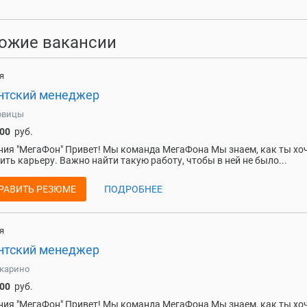
ожие вакансии
я
нтский менеджер
овицы
000
руб.
ия "МегаФон" Привет! Мы команда МегаФона Мы знаем, как ты хо
ить карьеру. Важно найти такую работу, чтобы в ней не было...
РАВИТЬ РЕЗЮМЕ
ПОДРОБНЕЕ
я
нтский менеджер
карино
000
руб.
ия "МегаФон" Привет! Мы команда МегаФона Мы знаем, как ты хо