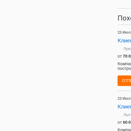
Пох
23 Июл
Клие
Лух
от
70 
Компан
постро
ОТП
23 Июл
Клие
Лыт
от
60 
Компан