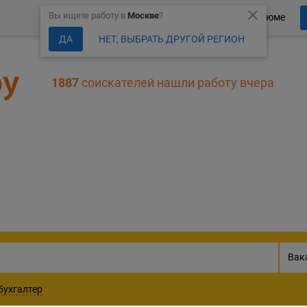
close
Вы ищете работу в
Москве
?
Более 150 000 компаний ждут Ваше резюме
ДА
НЕТ, ВЫБРАТЬ ДРУГОЙ РЕГИОН
1887
соискателей нашли работу вчера
301615
актуальных ваканс
Вак
бухгалтер