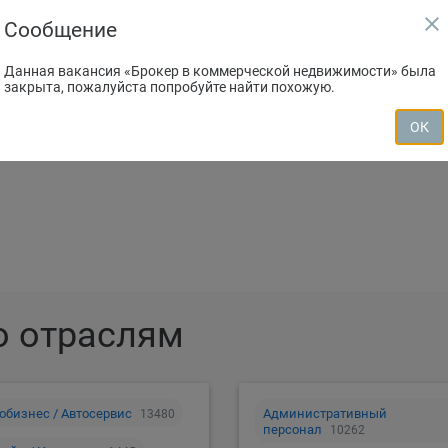
close
Сообщение
Данная вакансия «Брокер в коммерческой недвижимости» была
закрыта, пожалуйста попробуйте найти похожую.
зместить резюме
Создать вакан
ОК
о отраслям
обизнес / Автосервис
Административный
13480
персонал
10262