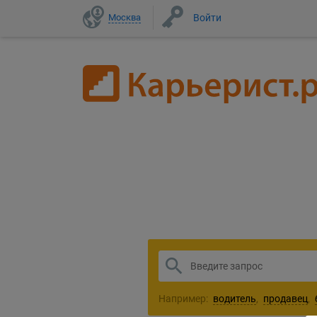
Москва
Войти
1
Например:
водитель
,
продавец
,