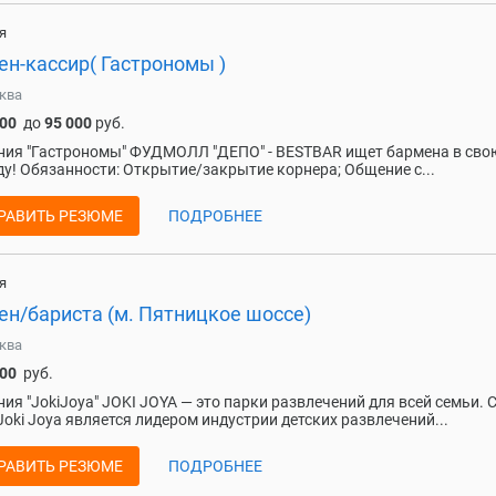
я
ен-кассир( Гастрономы )
ква
000
до
95 000
руб.
ия "Гастрономы" ФУДМОЛЛ "ДЕПО" - BESTBAR ищет бармена в сво
у! Обязанности: Открытие/закрытие корнера; Общение с...
РАВИТЬ РЕЗЮМЕ
ПОДРОБНЕЕ
я
ен/бариста (м. Пятницкое шоссе)
ква
000
руб.
ия "JokiJoya" JOKI JOYA — это парки развлечений для всей семьи. 
Joki Joya является лидером индустрии детских развлечений...
РАВИТЬ РЕЗЮМЕ
ПОДРОБНЕЕ