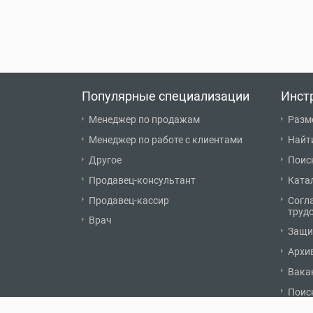
Популярные специализации
Инст
Менеджер по продажам
Разм
Менеджер по работе с клиентами
Найт
Другое
Поис
Продавец-консультант
Ката
Продавец-кассир
Согл
труд
Врач
Защи
Архи
Вака
Поис