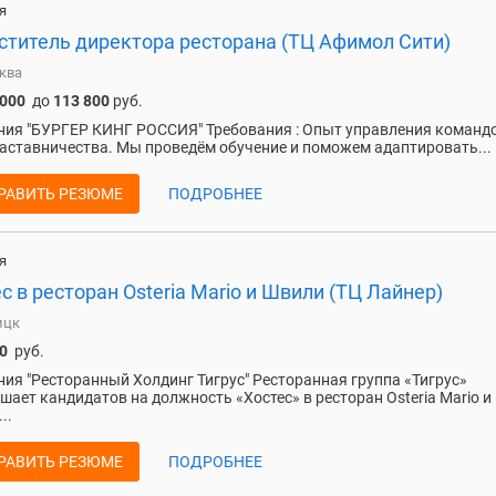
я
ститель директора ресторана (ТЦ Афимол Сити)
ква
 000
до
113 800
руб.
ия "БУРГЕР КИНГ РОССИЯ" Требования : Опыт управления команд
аставничества. Мы проведём обучение и поможем адаптировать...
РАВИТЬ РЕЗЮМЕ
ПОДРОБНЕЕ
я
с в ресторан Osteria Mario и Швили (ТЦ Лайнер)
ицк
0
руб.
ия "Ресторанный Холдинг Тигрус" Ресторанная группа «Тигрус»
шает кандидатов на должность «Хостес» в ресторан Osteria Mario и
..
РАВИТЬ РЕЗЮМЕ
ПОДРОБНЕЕ