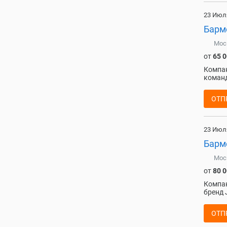
23 Июл
Барм
Мос
от
65 
Компан
команд
ОТП
23 Июл
Барм
Мос
от
80 
Компан
бренд 
ОТП