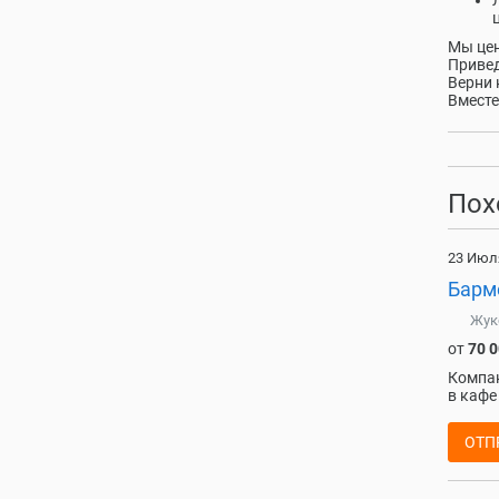
Мы це
Привед
Верни 
Вместе
Пох
23 Июл
Барм
Жук
от
70 
Компан
в кафе
ОТП