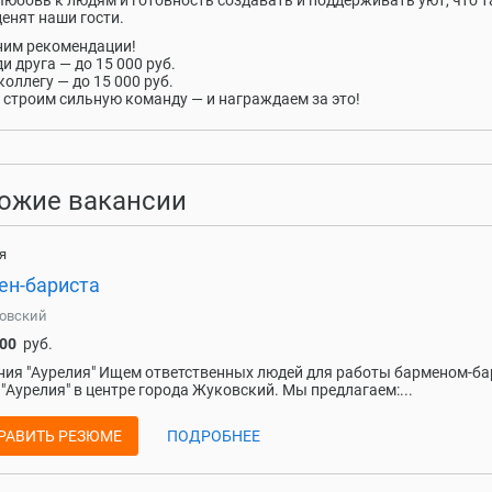
Любовь к людям и готовность создавать и поддерживать уют, что т
ценят наши гости.
ним рекомендации!
и друга — до 15 000 руб.
коллегу — до 15 000 руб.
 строим сильную команду — и награждаем за это!
ожие вакансии
я
ен-бариста
овский
000
руб.
ия "Аурелия" Ищем ответственных людей для работы барменом-ба
 "Аурелия" в центре города Жуковский. Мы предлагаем:...
РАВИТЬ РЕЗЮМЕ
ПОДРОБНЕЕ