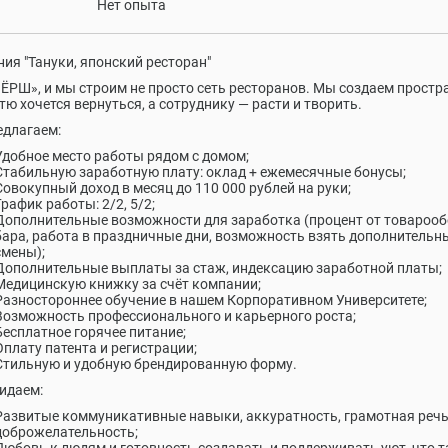
Нет опыта
ия "Тануки, японский ресторан"
ЁРШ», и мы строим не просто сеть ресторанов. Мы создаем простр
стю хочется вернуться, а сотруднику — расти и творить.
длагаем:
Удобное место работы рядом с домом;
Стабильную заработную плату: оклад + ежемесячные бонусы;
Совокупный доход в месяц до 110 000 рублей на руки;
График работы: 2/2, 5/2;
Дополнительные возможности для заработка (процент от товароо
бара, работа в праздничные дни, возможность взять дополнительн
смены);
Дополнительные выплаты за стаж, индексацию заработной платы;
Медицинскую книжку за счёт компании;
Разностороннее обучение в нашем Корпоративном Университете;
Возможность профессионального и карьерного роста;
Бесплатное горячее питание;
Оплату патента и регистрации;
Стильную и удобную брендированную форму.
идаем:
Развитые коммуникативные навыки, аккуратность, грамотная речь
доброжелательность;