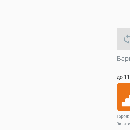
s
Бар
до 11
Город:
Занято