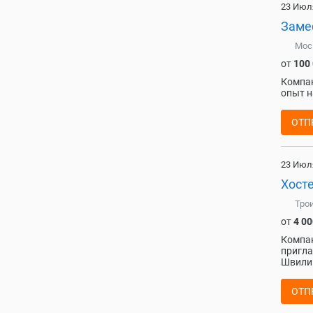
23 Июл
Заме
Мос
от
100
Компан
опыт н
ОТП
23 Июл
Хосте
Тро
от
4 00
Компан
пригла
Швили.
ОТП