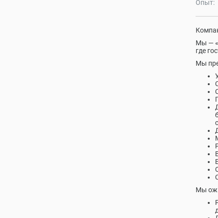
Опыт:
Компан
Мы — «
где го
Мы пре
Мы ож