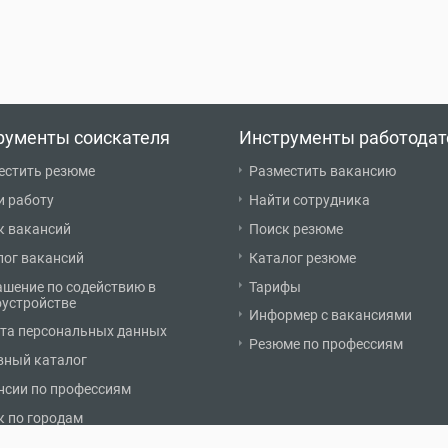
рументы соискателя
Инструменты работодат
естить резюме
Разместить вакансию
и работу
Найти сотрудника
к вакансий
Поиск резюме
лог вакансий
Каталог резюме
ашение по содействию в
Тарифы
оустройстве
Информер с вакансиями
та персональных данных
Резюме по профессиям
вный каталог
нсии по профессиям
к по городам