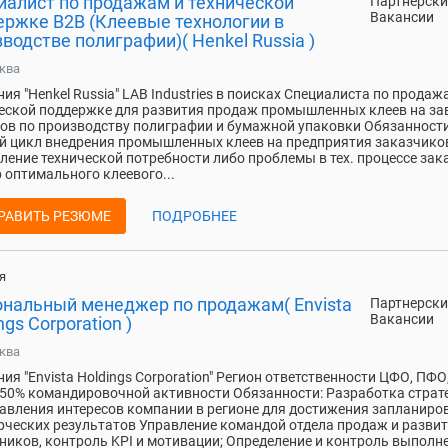
иалист по продажам и технической
Партнерски
Вакансии
ержке В2В (Клеевые технологии в
водстве полиграфии)( Henkel Russia )
ква
ия "Henkel Russia" LAB Industries в поисках Специалиста по продаж
еской поддержке для развития продаж промышленных клеев на за
ов по производству полиграфии и бумажной упаковки Обязанности
 цикл внедрения промышленных клеев на предприятия заказчико
ление технической потребности либо проблемы в тех. процессе зак
 оптимального клеевого...
РАВИТЬ РЕЗЮМЕ
ПОДРОБНЕЕ
я
ональный менеджер по продажам( Envista
Партнерски
Вакансии
ngs Corporation )
ква
ия "Envista Holdings Corporation" Регион ответственности ЦФО, ПФ
50% командировочной активности Обязанности: Разработка страт
авления интересов компании в регионе для достижения запланир
ческих результатов Управление командой отдела продаж и разви
ников, контроль KPI и мотивации; Определение и контроль выполн