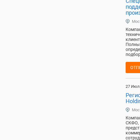
Спец
подд
произ
Мос
Компан
технич
клиент
Полный
опреде
подбор
ОТП
27 Июл
Реги
Holdi
Мос
Компан
СКФО, 
предст
коммер
сотруд