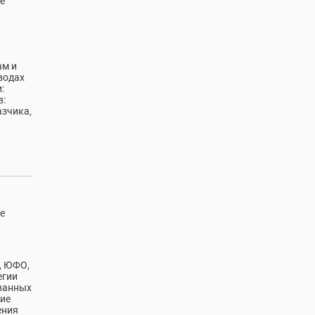
е
ам и
водах
:
в:
азчика,
е
О, ЮФО,
егии
ованных
тие
ения