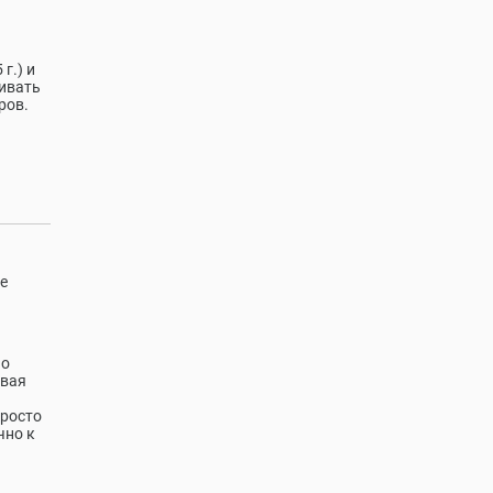
г.) и
вивать
ров.
е
по
овая
просто
чно к