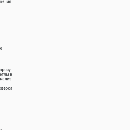
ижения
е
апросу
етям в
анализ
оверка