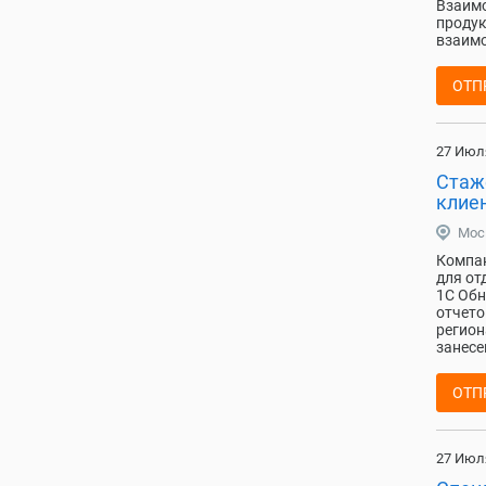
Взаимо
продук
взаимо
ОТП
27 Июл
Стаж
клие
Мос
Компан
для от
1С Обн
отчето
регио
занесе
ОТП
27 Июл