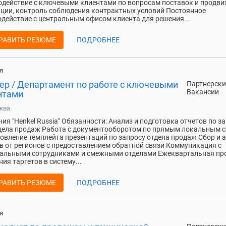
действие с ключевыми клиентами по вопросам поставок и продв
ции, контроль соблюдения контрактных условий Постоянное
действие с центральным офисом клиента для решения...
РАВИТЬ РЕЗЮМЕ
ПОДРОБНЕЕ
я
ер / Департамент по работе с ключевыми
Партнерски
Вакансии
нтами
ква
ия "Henkel Russia" Обязанности: Анализ и подготовка отчетов по з
дела продаж Работа с документооборотом по прямым локальным с
овление темплейта презентаций по запросу отдела продаж Сбор и 
в от регионов с предоставлением обратной связи Коммуникация с
нальными сотрудниками и смежными отделами Ежеквартальная пр
ния таргетов в систему...
РАВИТЬ РЕЗЮМЕ
ПОДРОБНЕЕ
я