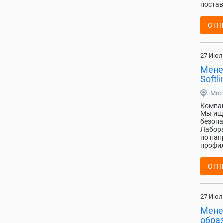
постав
ОТП
27 Июл
Мене
Softli
Мос
Компан
Мы ище
безопа
Лабора
по нап
профил
ОТП
27 Июл
Мене
обра