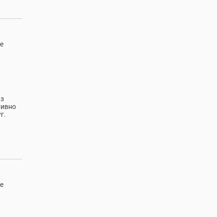
е
из
тивно
г.
е