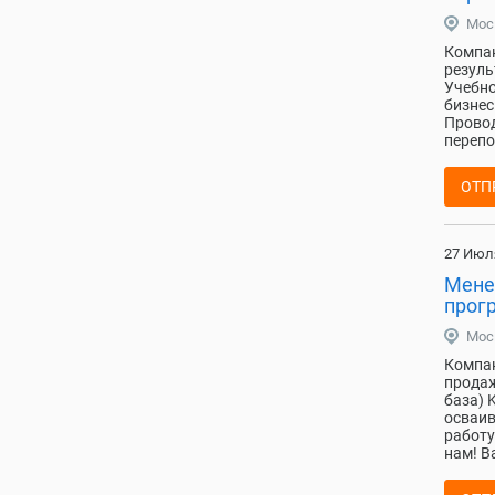
Мос
Компан
резуль
Учебно
бизнес
Прово
перепо
ОТП
27 Июл
Мене
прог
Мос
Компан
продаж
база) 
осваив
работу
нам! В