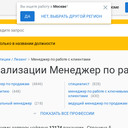
close
Вы ищете работу в
Москве
?
Более 150 000 компаний ждут Ваше резюме
ДА
НЕТ, ВЫБРАТЬ ДРУГОЙ РЕГИОН
Только в названии должности
тиции / Лизинг
Менеджер по работе с клиентами
ализации Менеджер по ра
ер по продажам
специалист
(4846)
(828)
витию
менеджер по работе с ключевым
(448)
клиентами
(430)
альный менеджер
ведущий менеджер по продажам
(218)
ПОКАЗАТЬ ВСЕ ПРОФЕССИИ
шему запросу найдено
12174
вакансии - Страница 5