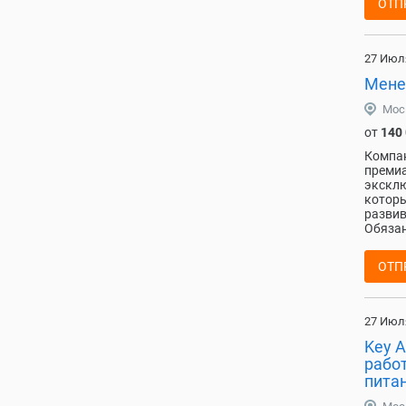
ОТП
27 Июл
Мене
Мос
от
140
Компан
премиа
эксклю
которы
развив
Обязан
ОТП
27 Июл
Key 
рабо
пита