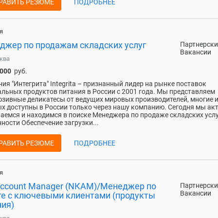
РАВИТЬ РЕЗЮМЕ
ПОДРОБНЕЕ
я
джер по продажам складских услуг
Партнерски
Вакансии
ква
 000
руб.
ия "Интегрита" Integrita – признанный лидер на рынке поставок
льных продуктов питания в России с 2001 года. Мы представляем
зивные деликатесы от ведущих мировых производителей, многие 
х доступны в России только через нашу компанию. Сегодня мы ак
аемся и находимся в поиске Менеджера по продаже складских услу
ности Обеспечение загрузки...
РАВИТЬ РЕЗЮМЕ
ПОДРОБНЕЕ
я
Account Manager (NКАМ)/Менеджер по
Партнерски
Вакансии
те с ключевыми клиентами (продукты
ния)