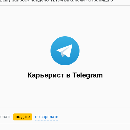
Карьерист в Telegram
овать:
по дате
по зарплате