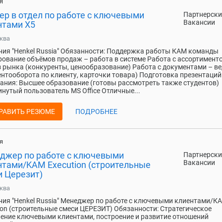
я
ер в отдел по работе с ключевыми
Партнерски
Вакансии
нтами Х5
ква
ия "Henkel Russia" Обязанности: Поддержка работы КАМ команды
ование объёмов продаж – работа в системе Работа с ассортимент
 рынка (конкуренты, ценообразование) Работа с документами – в
нтооборота по клиенту, карточки товара) Подготовка презентаций
ания: Высшее образование (готовы рассмотреть также студентов)
нутый пользователь MS Office Отличные...
РАВИТЬ РЕЗЮМЕ
ПОДРОБНЕЕ
я
джер по работе с ключевыми
Партнерски
Вакансии
нтами/KAM Execution (строительные
и Церезит)
ква
ия "Henkel Russia" Менеджер по работе с ключевыми клиентами/К
ion (строительные смеси ЦЕРЕЗИТ) Обязанности: Стратегическое
ение ключевыми клиентами, построение и развитие отношений