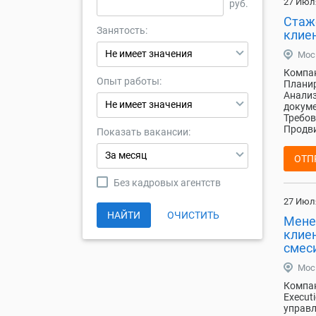
27 Июл
руб.
Стаж
Занятость:
клие
Не имеет значения
Мос
Компан
Опыт работы:
Планир
Анализ
Не имеет значения
докуме
Требов
Продви
Показать вакансии:
За месяц
ОТП
Без кадровых агентств
27 Июл
НАЙТИ
ОЧИСТИТЬ
Мене
клие
смес
Мос
Компан
Execut
управл