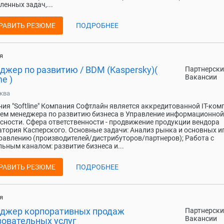
ленных задач,...
РАВИТЬ РЕЗЮМЕ
ПОДРОБНЕЕ
я
джер по развитию / BDM (Kaspersky)(
Партнерски
Вакансии
ne )
ква
ия "Softline" Компания Софтлайн является аккредитованной IT-ком
м менеджера по развитию бизнеса в Управление информационной
сности. Сфера ответственности - продвижение продукции вендора
тория Касперского. Основные задачи: Анализ рынка и основных и
равлению (производителей/дистрибуторов/партнеров); Работа с
ьным каналом: развитие бизнеса и...
РАВИТЬ РЕЗЮМЕ
ПОДРОБНЕЕ
я
джер корпоративных продаж
Партнерски
Вакансии
зовательных услуг