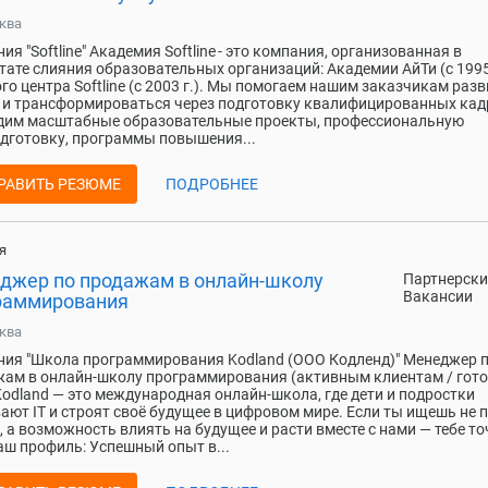
ква
ия "Softline" Академия Softline - это компания, организованная в
тате слияния образовательных организаций: Академии АйТи (с 1995 
го центра Softline (с 2003 г.). Мы помогаем нашим заказчикам раз
 и трансформироваться через подготовку квалифицированных кад
дим масштабные образовательные проекты, профессиональную
дготовку, программы повышения...
РАВИТЬ РЕЗЮМЕ
ПОДРОБНЕЕ
я
джер по продажам в онлайн-школу
Партнерски
Вакансии
раммирования
ква
ия "Школа программирования Kodland (ООО Кодленд)" Менеджер 
ам в онлайн-школу программирования (активным клиентам / гот
Kodland — это международная онлайн-школа, где дети и подростки
ают IT и строят своё будущее в цифровом мире. Если ты ищешь не 
, а возможность влиять на будущее и расти вместе с нами — тебе то
аш профиль: Успешный опыт в...