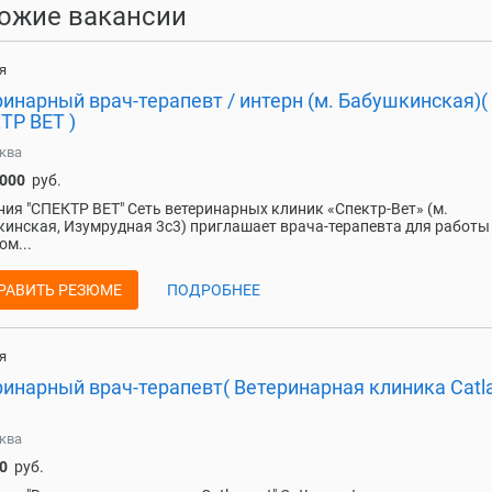
ожие вакансии
я
инарный врач-терапевт / интерн (м. Бабушкинская)(
ТР ВЕТ )
ква
 000
руб.
ия "СПЕКТР ВЕТ" Сеть ветеринарных клиник «Спектр-Вет» (м.
инская, Изумрудная 3с3) приглашает врача-терапевта для работы
ом...
РАВИТЬ РЕЗЮМЕ
ПОДРОБНЕЕ
я
инарный врач-терапевт( Ветеринарная клиника Catla
ква
0
руб.