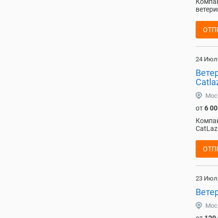
Компан
ветери
ОТП
24 Июл
Вете
Catla
Мос
от
6 00
Компан
CatLaz
ОТП
23 Июл
Вете
Мос