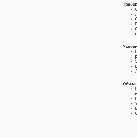
Требов
Услови
Обязан