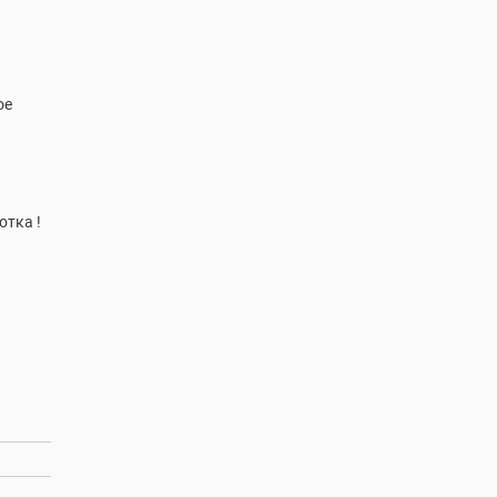
ое
отка !
.