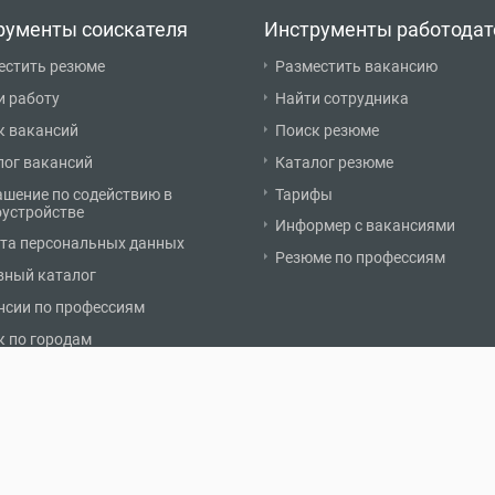
рументы соискателя
Инструменты работодат
естить резюме
Разместить вакансию
и работу
Найти сотрудника
к вакансий
Поиск резюме
лог вакансий
Каталог резюме
ашение по содействию в
Тарифы
оустройстве
Информер с вакансиями
та персональных данных
Резюме по профессиям
вный каталог
нсии по профессиям
к по городам