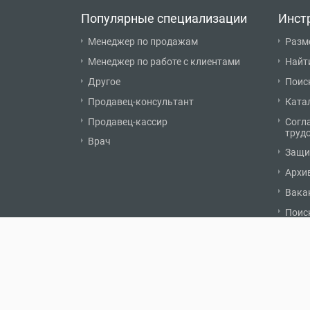
Популярные специализации
Инст
Менеджер по продажам
Разм
Менеджер по работе с клиентами
Найт
Другое
Поис
Продавец-консультант
Ката
Продавец-кассир
Согл
труд
Врач
Защи
Архи
Вака
Поис
© 2007 - 2026 «Карьерист.ру»