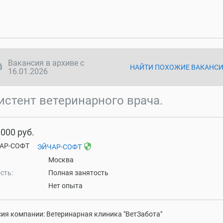
ync disabled
Вакансия в архиве с
НАЙТИ ПОХОЖИЕ ВАКАНС
16.01.2026
истент ветеринарного врача.
 000 руб.
security
ЭЙЧАР-СОФТ
Москва
сть:
Полная занятость
Нет опыта
ия компании: Ветеринарная клиника "ВетЗабота"