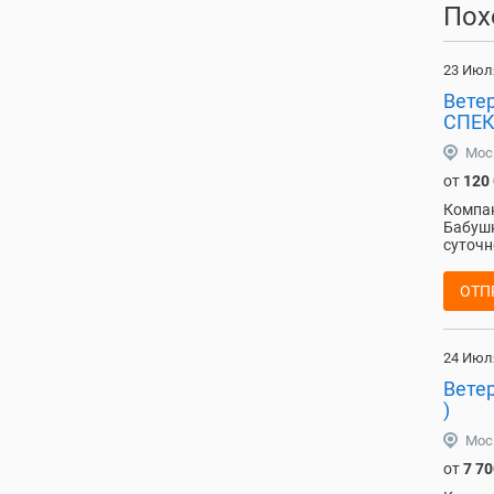
Пох
23 Июл
Ветер
СПЕК
Мос
от
120
Компан
Бабушк
суточн
ОТП
24 Июл
Ветер
)
Мос
от
7 70