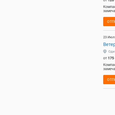
от
120
Компан
замеча
ОТП
23 Июл
Вете
Оди
от
175
Компан
замеча
ОТП