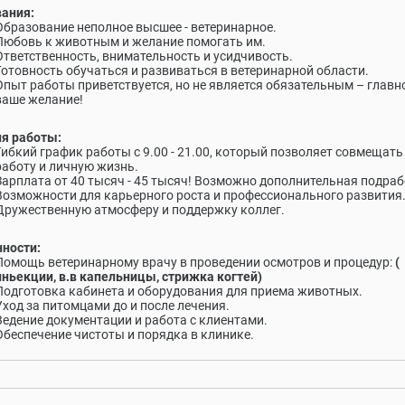
ания:
Образование неполное высшее - ветеринарное.
Любовь к животным и желание помогать им.
Ответственность, внимательность и усидчивость.
Готовность обучаться и развиваться в ветеринарной области.
Опыт работы приветствуется, но не является обязательным – главн
ваше желание!
я работы:
Гибкий график работы с 9.00 - 21.00, который позволяет совмещать
работу и личную жизнь.
Зарплата от 40 тысяч - 45 тысяч! Возможно дополнительная подраб
Возможности для карьерного роста и профессионального развития
Дружественную атмосферу и поддержку коллег.
ности:
Помощь ветеринарному врачу в проведении осмотров и процедур:
(
иньекции, в.в капельницы, стрижка когтей)
Подготовка кабинета и оборудования для приема животных.
Уход за питомцами до и после лечения.
Ведение документации и работа с клиентами.
Обеспечение чистоты и порядка в клинике.