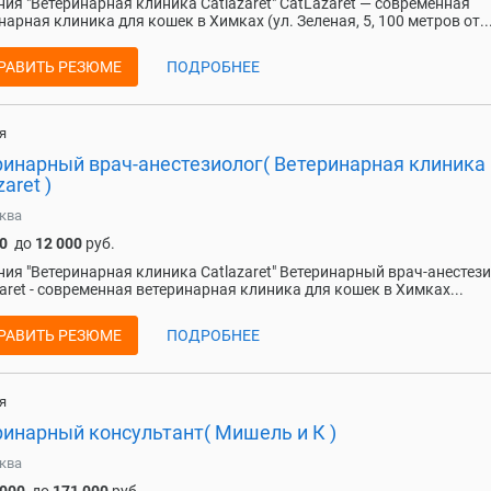
ия "Ветеринарная клиника Catlazaret" CatLazaret — современная
нарная клиника для кошек в Химках (ул. Зеленая, 5, 100 метров от..
РАВИТЬ РЕЗЮМЕ
ПОДРОБНЕЕ
я
ринарный врач-анестезиолог( Ветеринарная клиника
zaret )
ква
0
до
12 000
руб.
ия "Ветеринарная клиника Catlazaret" Ветеринарный врач-анестез
aret - современная ветеринарная клиника для кошек в Химках...
РАВИТЬ РЕЗЮМЕ
ПОДРОБНЕЕ
я
ринарный консультант( Мишель и К )
ква