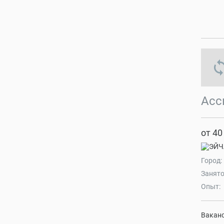
s
Асс
от 40
Город:
Занято
Опыт:
Ваканс