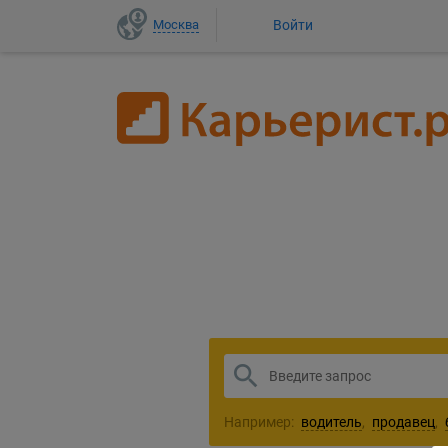
Москва
Войти
1
Например:
водитель
,
продавец
,