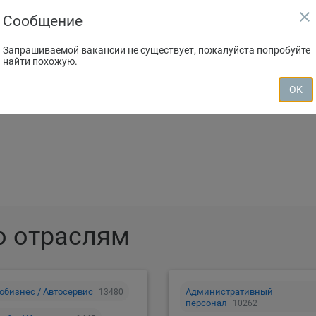
close
Сообщение
Запрашиваемой вакансии не существует, пожалуйста попробуйте
найти похожую.
зместить резюме
Создать вакан
ОК
о отраслям
обизнес / Автосервис
Административный
13480
персонал
10262