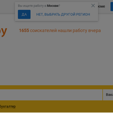
close
Вы ищете работу в
Москве
?
Более 150 000 компаний ждут Ваше резюме
ДА
НЕТ, ВЫБРАТЬ ДРУГОЙ РЕГИОН
1655
соискателей нашли работу вчера
303330
актуальных ваканс
Вак
бухгалтер