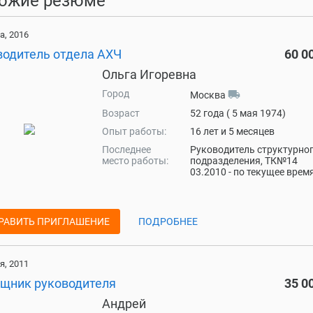
ожие резюме
а, 2016
водитель отдела АХЧ
60 0
Ольга Игоревна
Город
local_shipping
Москва
Возраст
52 года ( 5 мая 1974)
Опыт работы:
16 лет и 5 месяцев
Последнее
Руководитель структурно
место работы:
подразделения, ТК№14
03.2010 - по текущее врем
РАВИТЬ ПРИГЛАШЕНИЕ
ПОДРОБНЕЕ
я, 2011
щник руководителя
35 0
Андрей