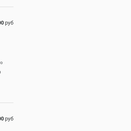
00
руб
го
я
00
руб