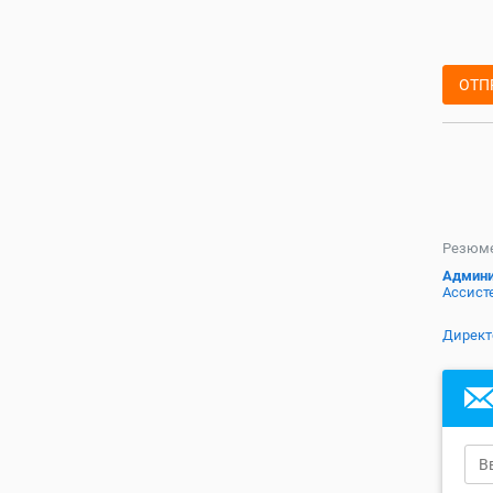
ОТП
Резюме
Админи
Ассист
Директ