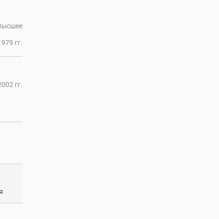
Высшее
979 гг.
002 гг.
я