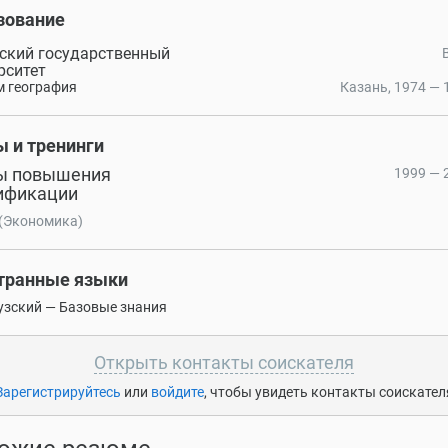
зование
ский государственный
рситет
м география
Казань, 1974 — 1
ы и тренинги
ы повышения
1999 — 2
ификации
(Экономика)
транные языки
зский — Базовые знания
Открыть контакты соискателя
Зарегистрируйтесь
или
войдите
, чтобы увидеть контакты соискател