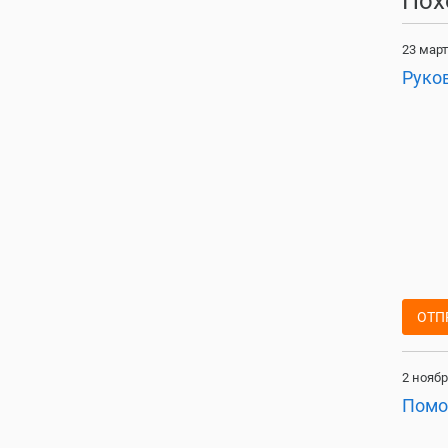
Пох
23 март
Руко
ОТП
2 ноябр
Помо