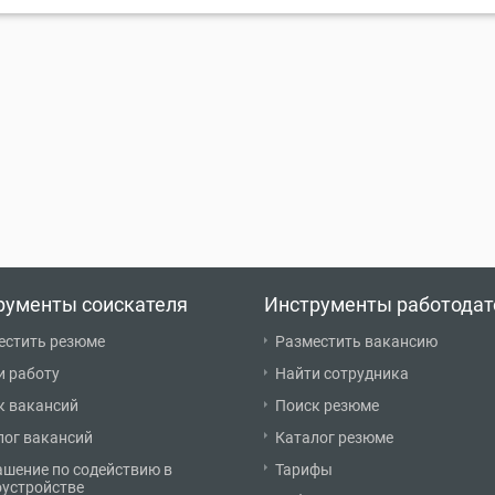
рументы соискателя
Инструменты работодат
естить резюме
Разместить вакансию
и работу
Найти сотрудника
к вакансий
Поиск резюме
лог вакансий
Каталог резюме
ашение по содействию в
Тарифы
оустройстве