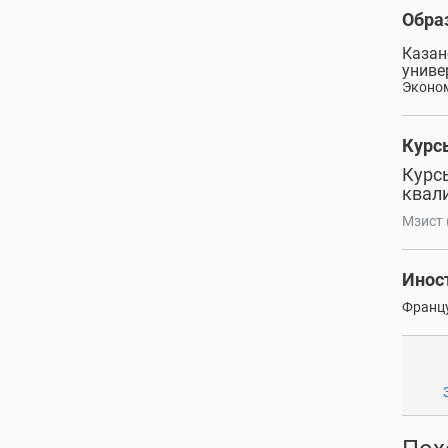
Обра
Казан
униве
Эконо
Курс
Курс
квал
Мзист 
Инос
Францу