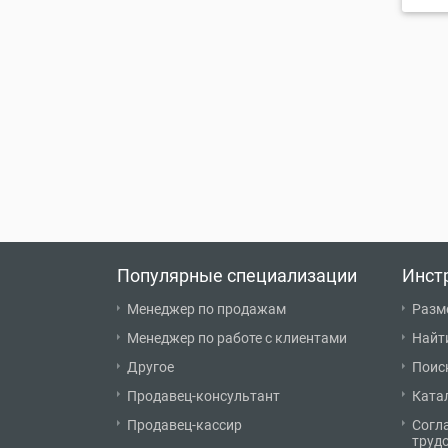
Популярные специализации
Инст
Менеджер по продажам
Разм
Менеджер по работе с клиентами
Найт
Другое
Поис
Продавец-консультант
Ката
Продавец-кассир
Согл
труд