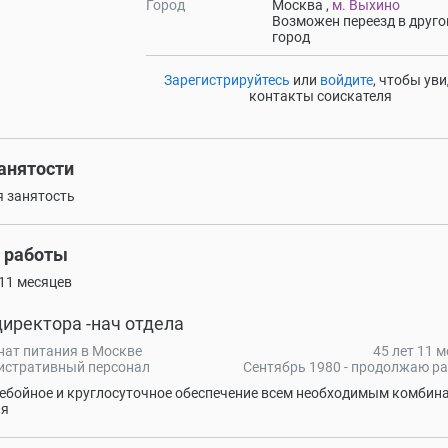
Город
Москва ,
м. Выхино
Возможен переезд в друго
город
Зарегистрируйтесь
или
войдите
, чтобы ув
контакты соискателя
занятости
 занятость
 работы
 11 месяцев
иректора -нач отдела
ат питания в Москве
45 лет 11 м
истративный персонал
Сентябрь 1980 - продолжаю р
ебойное и круглосуточное обеспечение всем необходимым комбин
ия