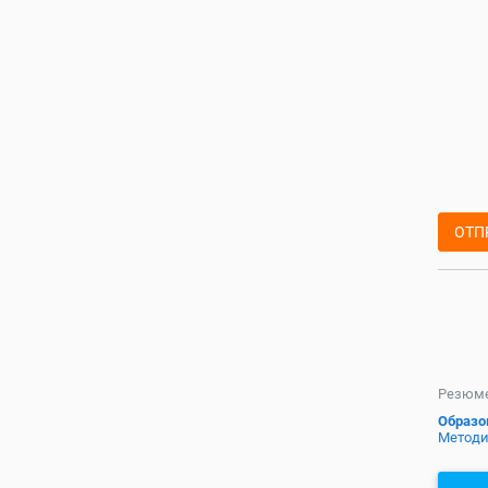
ОТП
Резюме
Образов
Методи