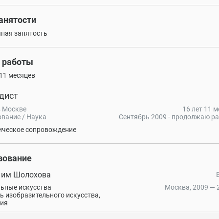
занятости
ная занятость
 работы
 11 месяцев
дист
в Москве
16 лет 11 м
вание / Наука
Сентябрь 2009 - продолжаю р
ическое сопровождение
зование
 им Шолохова
ьные искусства
Москва, 2009 — 2
ь изобразительного искусства,
ния