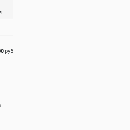
я
00
руб
я