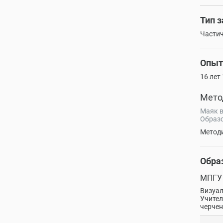
Тип 
Частич
Опыт
16 лет
Мето
Маяк 
Образо
Метод
Обра
МПГУ
Визуал
Учител
черче