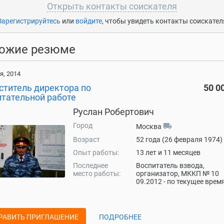
Открыть контакты соискателя
Зарегистрируйтесь
или
войдите
, чтобы увидеть контакты соискател
ожие резюме
я, 2014
ститель директора по
50 0
итательной работе
Руслан Робертович
Город
local_shipping
Москва
Возраст
52 года (26 февраля 1974)
Опыт работы:
13 лет и 11 месяцев
Последнее
Воспитатель взвода,
место работы:
организатор, МККП № 10
09.2012 - по текущее врем
РАВИТЬ ПРИГЛАШЕНИЕ
ПОДРОБНЕЕ