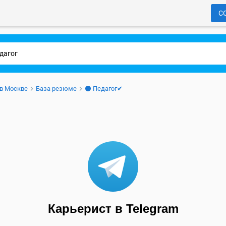
С
 в Москве
База резюме
⚫ Педагог✔
Карьерист в Telegram