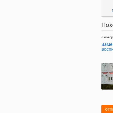
Пох
6 ноябр
Заме
восп
ОТП