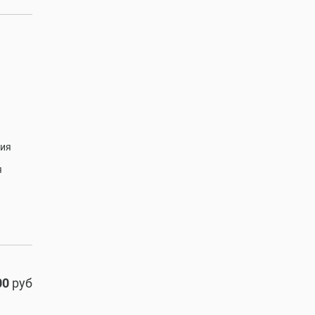
зия
я
00
руб