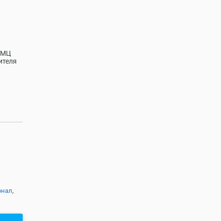
ИМЦ
ителя
онал
,