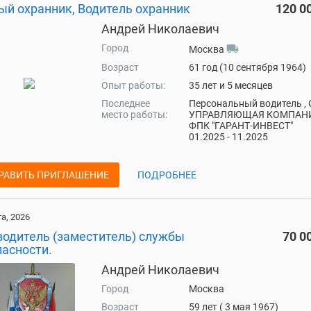
ый охранник, Водитель охранник
120 0
Андрей Николаевич
Город
local_shipping
Москва
Возраст
61 год (10 сентября 1964)
Опыт работы:
35 лет и 5 месяцев
Последнее
Персональный водитель ,
место работы:
УПРАВЛЯЮЩАЯ КОМПАН
ФПК "ГАРАНТ-ИНВЕСТ"
01.2025 - 11.2025
РАВИТЬ ПРИГЛАШЕНИЕ
ПОДРОБНЕЕ
та, 2026
водитель (заместитель) службы
70 0
пасности.
Андрей Николаевич
Город
Москва
Возраст
59 лет ( 3 мая 1967)