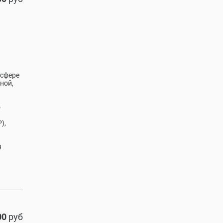
 сфере
ной,
о
),
я
00
руб