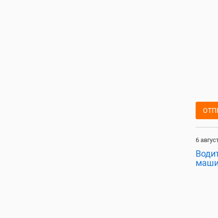
ОТП
6 авгус
Водит
маши