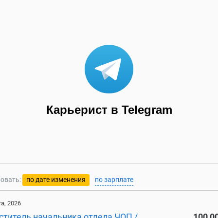
Карьерист в Telegram
овать:
по дате изменения
по зарплате
та, 2026
ститель начальника отдела ЧОП /
100 0