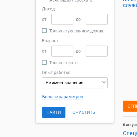
желающих переехать
служ
Доход:
от
до
Только с указанием дохода
Возраст:
от
до
Только с фото
Опыт работы:
Не имеет значения
Больше параметров
ОТП
НАЙТИ
ОЧИСТИТЬ
6 авгус
Спец