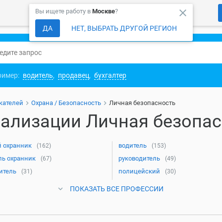
close
Вы ищете работу в
Москве
?
ДА
НЕТ, ВЫБРАТЬ ДРУГОЙ РЕГИОН
ример:
водитель
,
продавец
,
бухгалтер
кателей
Охрана / Безопасность
Личная безопасность
ализации Личная безопас
 охранник
водитель
(162)
(153)
ль охранник
руководитель
(67)
(49)
итель
полицейский
(31)
(30)
ПОКАЗАТЬ ВСЕ ПРОФЕССИИ