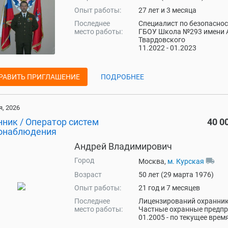
Опыт работы:
27 лет и 3 месяца
Последнее
Специалист по безопаснос
место работы:
ГБОУ Школа №293 имени А
Твардовского
11.2022 - 01.2023
РАВИТЬ ПРИГЛАШЕНИЕ
ПОДРОБНЕЕ
, 2026
нник / Оператор систем
40 0
онаблюдения
Андрей Владимирович
Город
local_shipping
Москва,
м. Курская
Возраст
50 лет (29 марта 1976)
Опыт работы:
21 год и 7 месяцев
Последнее
Лицензирований охранник
место работы:
Частные охранные предп
01.2005 - по текущее врем