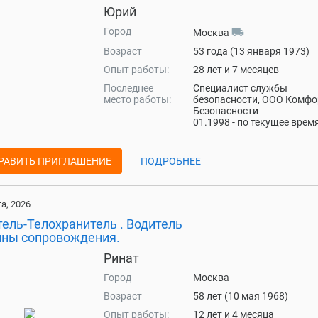
Юрий
Город
local_shipping
Москва
Возраст
53 года (13 января 1973)
Опыт работы:
28 лет и 7 месяцев
Последнее
Специалист службы
место работы:
безопасности, ООО Комфо
Безопасности
01.1998 - по текущее врем
РАВИТЬ ПРИГЛАШЕНИЕ
ПОДРОБНЕЕ
та, 2026
ель-Телохранитель . Водитель
ны сопровождения.
Ринат
Город
Москва
Возраст
58 лет (10 мая 1968)
Опыт работы:
12 лет и 4 месяца