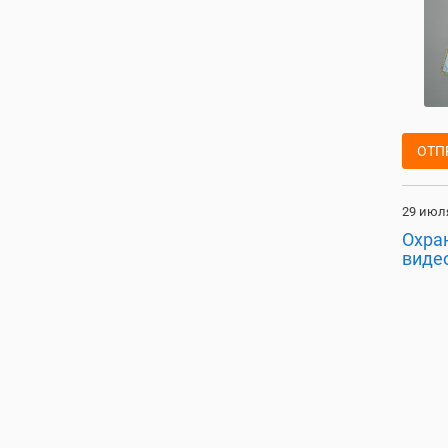
ОТП
29 июля
Охра
виде