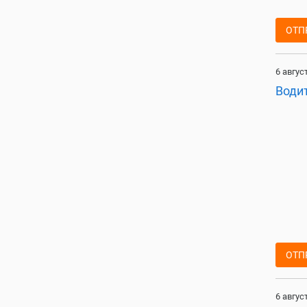
ОТП
6 авгус
Води
ОТП
6 авгус