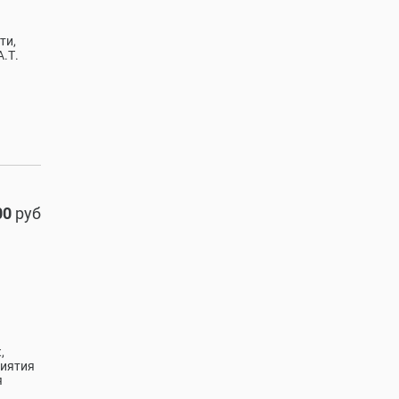
ти,
.Т.
00
руб
,
риятия
я