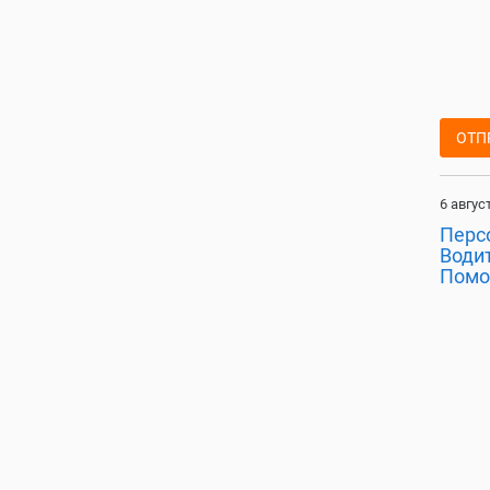
ОТП
6 авгус
Перс
Води
Помо