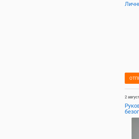
Личн
ОТП
2 авгус
Руко
безо