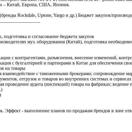
ки – Китай, Европа, США, Япония.
бренды Rockdale, Uptone, Yargo и др.) Бюджет закупок/производст
_________________
, подготовка и согласование бюджета закупок
производителях муз. оборудования (Китай), подготовка необходи
ции с контрагентами, разъяснения, внесение изменений, контро
кация с бухгалтерией и партнерами в Китае для обеспечения св
ов на товары
 взаимодействие с таможенными брокерами; сопровождение мар
ментов, отгрузок и товаров во внутренних системах и сервисах
я проведение аудита (инспекций) товара на фабриках; ведение
.)
)
. Эффект - выполнение планов по продажам брендов в зоне отве