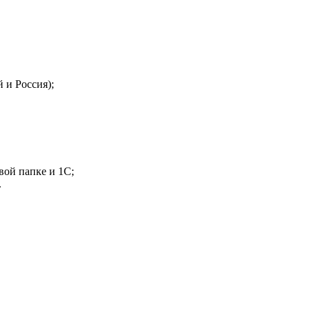
 и Россия);
вой папке и 1С;
.