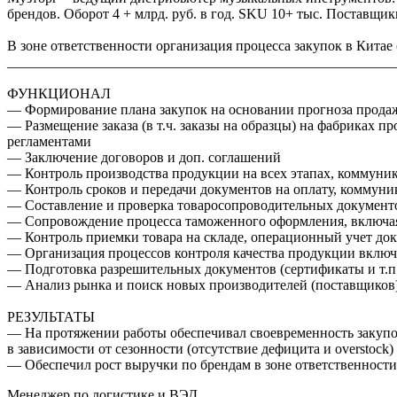
брендов. Оборот 4 + млрд. руб. в год. SKU 10+ тыс. Поставщи
В зоне ответственности организация процесса закупок в Китае (
_______________________________________________________
ФУНКЦИОНАЛ
— Формирование плана закупок на основании прогноза продаж
— Размещение заказа (в т.ч. заказы на образцы) на фабриках 
регламентами
— Заключение договоров и доп. соглашений
— Контроль производства продукции на всех этапах, коммуника
— Контроль сроков и передачи документов на оплату, коммуни
— Составление и проверка товаросопроводительных документ
— Сопровождение процесса таможенного оформления, включая
— Контроль приемки товара на складе, операционный учет доку
— Организация процессов контроля качества продукции включа
— Подготовка разрешительных документов (сертификаты и т.п
— Анализ рынка и поиск новых производителей (поставщиков
РЕЗУЛЬТАТЫ
— На протяжении работы обеспечивал своевременность закупок
в зависимости от сезонности (отсутствие дефицита и overstock)
— Обеспечил рост выручки по брендам в зоне ответственности
Менеджер по логистике и ВЭД