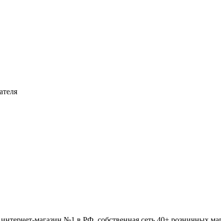
ателя
интернет-магазин №1 в РФ, собственная сеть 40+ розничных ма