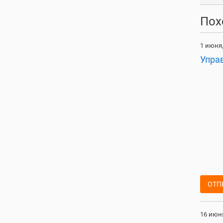
Пох
1 июня,
Упра
ОТП
16 июня