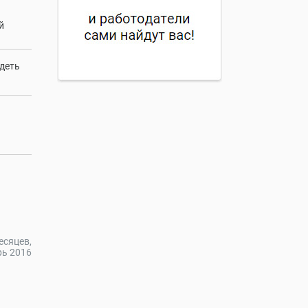
й
идеть
есяцев,
рь 2016