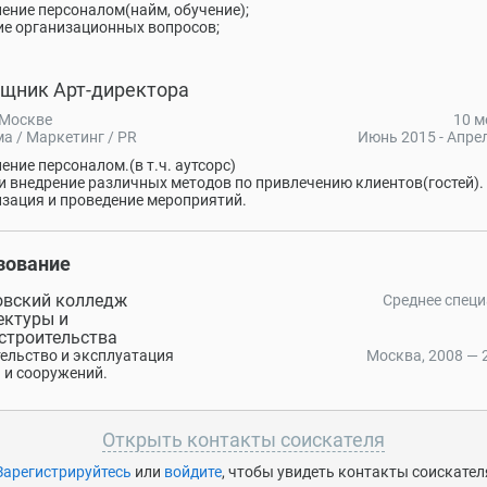
ение персоналом(найм, обучение);
е организационных вопросов;
щник Арт-директора
 Москве
10 м
а / Маркетинг / PR
Июнь 2015 - Апре
ение персоналом.(в т.ч. аутсорс)
и внедрение различных методов по привлечению клиентов(гостей).
зация и проведение мероприятий.
зование
вский колледж
Среднее спец
ектуры и
строительства
ельство и эксплуатация
Москва, 2008 — 2
 и сооружений.
Открыть контакты соискателя
Зарегистрируйтесь
или
войдите
, чтобы увидеть контакты соискател