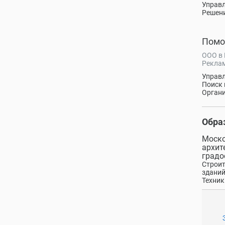
Управл
Решени
Помо
ООО в
Реклам
Управл
Поиск 
Органи
Обра
Моско
архит
градо
Строит
зданий
Техник