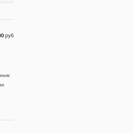
00
руб
нным
ая