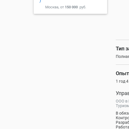
)
Москва, от
150 000
руб.
Тип 
Полная
Опыт
1 год 
Упра
ООО в
Туризм
В обяз
Контро
Разраб
Работа