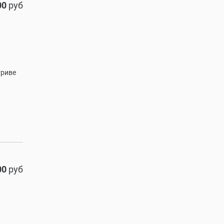
00
руб
триве
00
руб