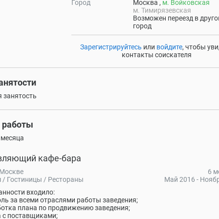
Город
Москва ,
м. Войковская
м. Тимирязевская
Возможен переезд в друго
город
Зарегистрируйтесь
или
войдите
, чтобы ув
контакты соискателя
занятости
 занятость
 работы
4 месяца
вляющий кафе-бара
 Москве
6 м
 / Гостиницы / Рестораны
Май 2016 - Нояб
анности входило:
ль за всеми отраслями работы заведения;
отка плана по продвижению заведения;
 с поставщиками;