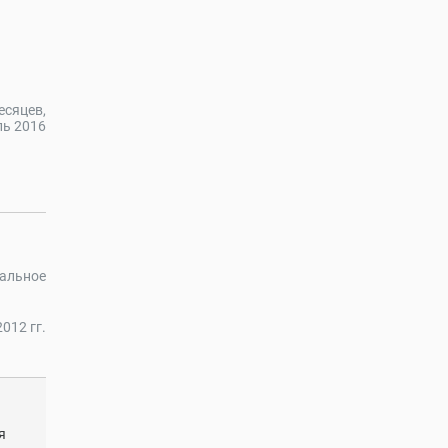
есяцев,
ль 2016
иальное
012 гг.
я