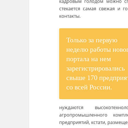
кадровым голодом можно спр
стекается самая свежая и г
контакты.
Только за первую
неделю работы ново
портала на нем
зарегистрировались
свыше 170 предприя
со всей России.
нуждаются высокотехнол
агропромышленного компл
предприятий, кстати, размещ