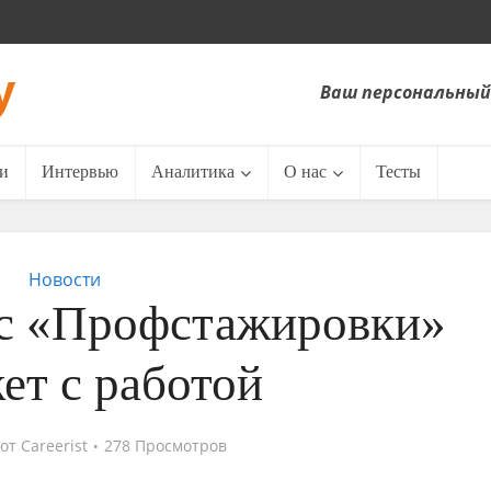
Ваш персональный
и
Интервью
Аналитика
О нас
Тесты
Новости
ис «Профстажировки»
ет с работой
от
Careerist
278 Просмотров