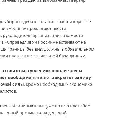
транных граждан из взломанных квартир
двыборных дебатов высказывают и крупные
тии «Родина» предлагают ввести
ь руководителя организации за каждого
 в «Справедливой России» настаивают на
 наши границы без виз, должны в обязательном
атки пальцев в специальной базе данных.
х в своих выступлениях пошли члены
ают вообще на пять лет закрыть границу
бочей силы
, кроме необходимых экономике
алистов.
твенной инициативы» уже во всю идет сбор
авленной против ввоза дешевой