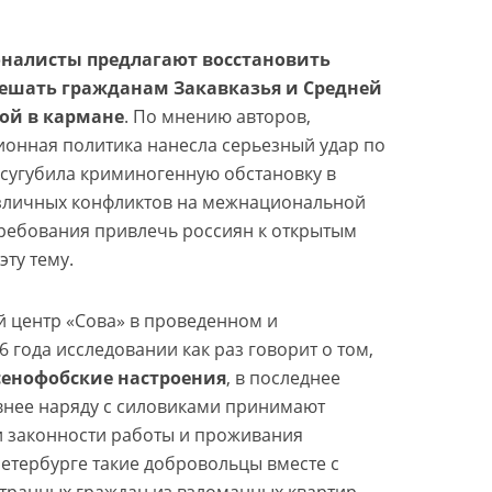
налисты предлагают восстановить
решать гражданам Закавказья и Средней
зой в кармане
. По мнению авторов,
онная политика нанесла серьезный удар по
усугубила криминогенную обстановку в
азличных конфликтов на межнациональной
требования привлечь россиян к открытым
ту тему.
ий центр «Сова» в проведенном и
 года исследовании как раз говорит о том,
сенофобские настроения
, в последнее
внее наряду с силовиками принимают
ки законности работы и проживания
Петербурге такие добровольцы вместе с