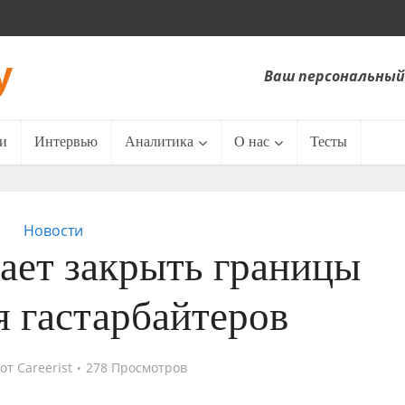
Ваш персональный
и
Интервью
Аналитика
О нас
Тесты
Новости
ает закрыть границы
я гастарбайтеров
от
Careerist
278 Просмотров