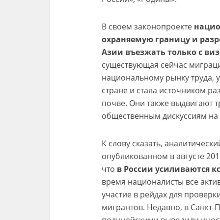
В своем законопроекте
нацио
охраняемую границу и раз
Азии въезжать только с ви
существующая сейчас миграци
национальному рынку труда, 
стране и стала источником р
почве. Они также выдвигают 
общественным дискуссиям на э
К слову сказать, аналитическ
опубликованном в августе 2016
что
в России усиливаются к
время националисты все акти
участие в рейдах для провер
мигрантов. Недавно, в Санкт-