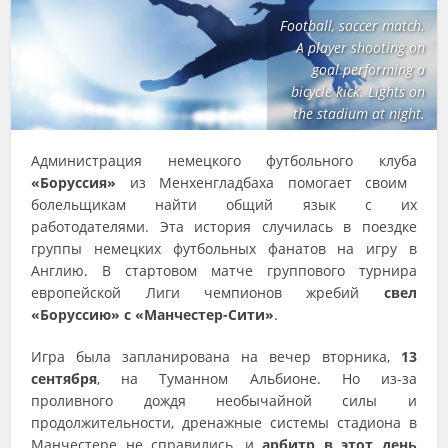
Football, soccer match.
A player shooting on
goal performing a
bicycle kick. Lights on
the stadium at night.
Администрация немецкого футбольного клуба
«Боруссия»
из Менхенгладбаха помогает своим
болельщикам найти общий язык с их
работодателями. Эта история случилась в поездке
группы немецких футбольных фанатов на игру в
Англию. В стартовом матче группового турнира
европейской Лиги чемпионов жребий
свел
«Боруссию» с «Манчестер-Сити»
.
Игра была запланирована на вечер вторника,
13
сентября
, на Туманном Альбионе. Но из-за
проливного дождя необычайной силы и
продолжительности, дренажные системы стадиона в
Манчестере не справились, и
арбитр в этот день