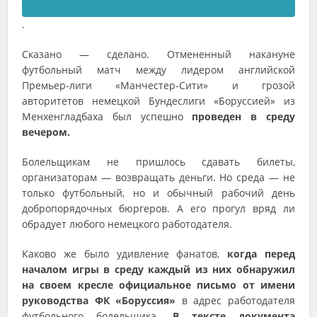
.
Сказано — сделано. Отмененный накануне
футбольный матч между лидером английской
Премьер-лиги «Манчестер-Сити» и грозой
авторитетов немецкой Бундеслиги «Боруссией» из
Менхенгладбаха был успешно
проведен в среду
вечером.
Болельщикам не пришлось сдавать билеты,
организаторам — возвращать деньги. Но среда — не
только футбольный, но и обычный рабочий день
добропорядочных бюргеров. А его прогул вряд ли
обрадует любого немецкого работодателя.
Каково же было удивление фанатов,
когда перед
началом игры в среду каждый из них обнаружил
на своем кресле официальное письмо от имени
руководства ФК «Боруссия»
в адрес работодателя
футбольного болельщика.
В тексте документа