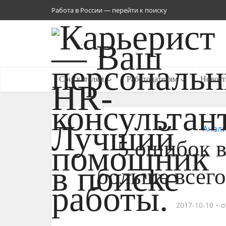
Работа в России — перейти к поиску
Соискателям
Работодателям
Новост
Анали
5 ошибок в
больше всег
2017-10-10
о