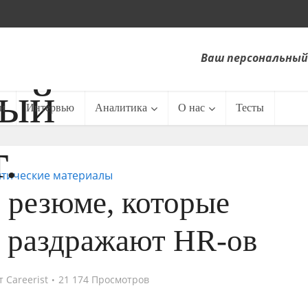
Ваш персональный
и
Интервью
Аналитика
О нас
Тесты
тические материалы
 резюме, которые
о раздражают HR-ов
т
Careerist
21 174 Просмотров