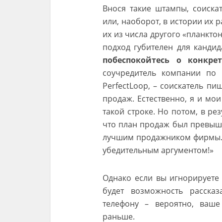
Внося такие штампы, соиска
или, наоборот, в истории их 
их из числа другого «планкто
подход губителен для кандид
побеспокойтесь о конкрет
соучредитель компании по 
PerfectLoop, – соискатель п
продаж. Естественно, я и мо
такой строке. Но потом, в ре
что план продаж был превыше
лучшим продажником фирмы. Э
убедительным аргументом!»
Однако если вы игнорируете т
будет возможность расска
телефону – вероятно, ваше
раньше.