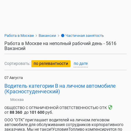
Работа в Москве
Вакансии
⚫ Частичная занятость
Работа в Москве на неполный рабочий день - 5616
Вакансий
Сортировать:
по релевантности
по дате
07 Августа
Водитель категории В на личном автомобиле
(Красностуденческий)
Москва
security
ОБЩЕСТВО С ОГРАНИЧЕННОЙ ОТВЕТСТВЕННОСТЬЮ ОТК
от
88 360
до
101 600
руб.
ООО "ОТК" приглашает водителей на личном легковом
автомобиле для обслуживания сотрудников корпоративного
заказчика. Мы не такси!УсловияТопливо компенсируется по