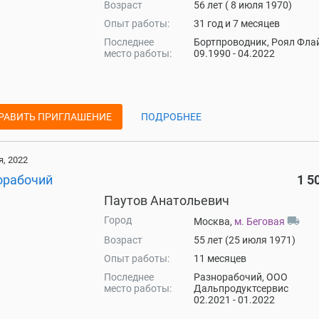
Возраст
56 лет ( 8 июля 1970)
Опыт работы:
31 год и 7 месяцев
Последнее
Бортпроводник, Роял Фла
место работы:
09.1990 - 04.2022
РАВИТЬ ПРИГЛАШЕНИЕ
ПОДРОБНЕЕ
, 2022
орабочий
1 5
Паутов Анатольевич
Город
local_shipping
Москва,
м. Беговая
Возраст
55 лет (25 июля 1971)
Опыт работы:
11 месяцев
Последнее
Разнорабочий, ООО
место работы:
Дальпродуктсервис
02.2021 - 01.2022