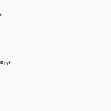
йт
00
руб