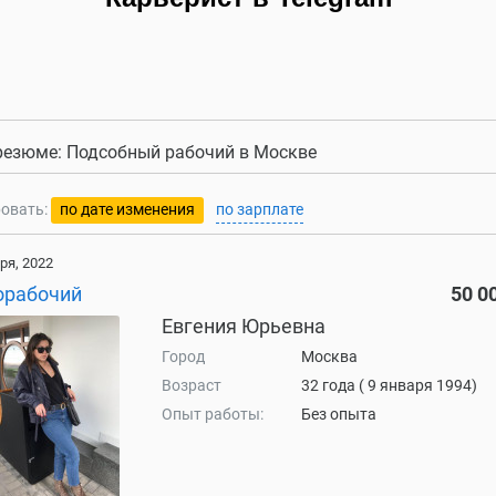
резюме: Подсобный рабочий в Москве
овать:
по дате изменения
по зарплате
ря, 2022
орабочий
50 0
Евгения Юрьевна
Город
Москва
Возраст
32 года ( 9 января 1994)
Опыт работы:
Без опыта