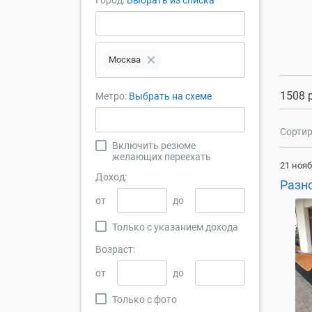
Город:
Выбрать из списка
close
Москва
1508 
Метро:
Выбрать на схеме
Сортир
Включить резюме
желающих переехать
21 нояб
Доход:
Разн
от
до
Только с указанием дохода
Возраст:
от
до
Только с фото