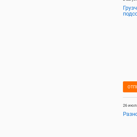
Груз
подс
ОТП
26 июля
Разн