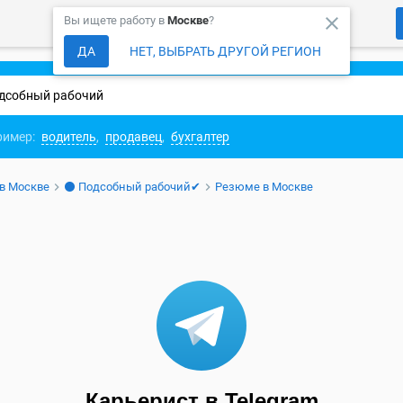
close
Вы ищете работу в
Москве
?
ДА
НЕТ, ВЫБРАТЬ ДРУГОЙ РЕГИОН
ример:
водитель
,
продавец
,
бухгалтер
 в Москве
⚫ Подсобный рабочий✔
Резюме в Москве
Карьерист в Telegram