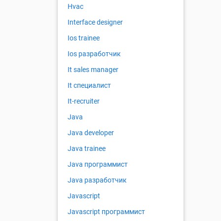
Hvac
Interface designer
Ios trainee
Ios разработчик
It sales manager
It специалист
It-recruiter
Java
Java developer
Java trainee
Java программист
Java разработчик
Javascript
Javascript программист