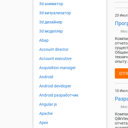
3d аниматор
3d визуализатор
25 Июл
3d дизайнер
Прогр
3d моделлер
Мос
Компан
Abap
отчето
сущест
Account director
Общени
технич
Account executive
опыту:.
Acquisition manager
ОТП
Android
Android developer
10 Июл
Android разработчик
Разра
Angular.js
Мос
Apache
Компан
QlikVi
Apex
отчета
аналит