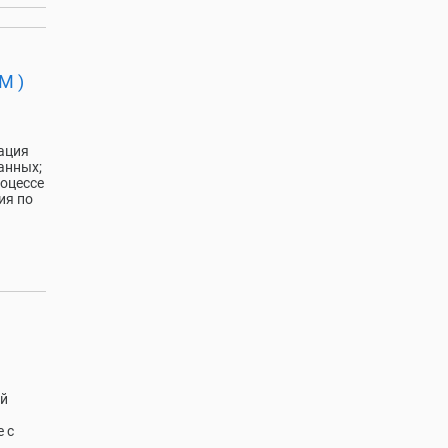
М )
зация
анных;
роцессе
ия по
ий
 с