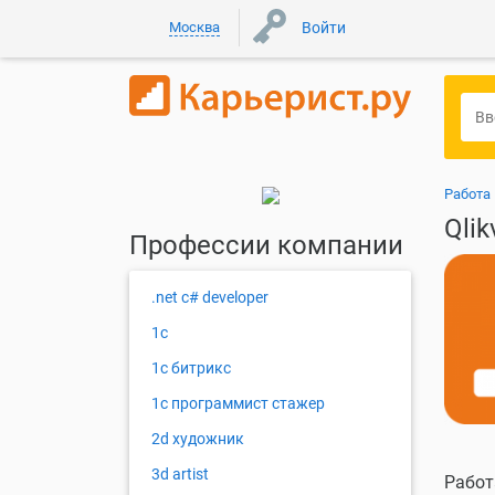
Москва
Войти
Работа
Qli
Профессии компании
.net c# developer
1с
1с битрикс
1с программист стажер
2d художник
3d artist
Работ