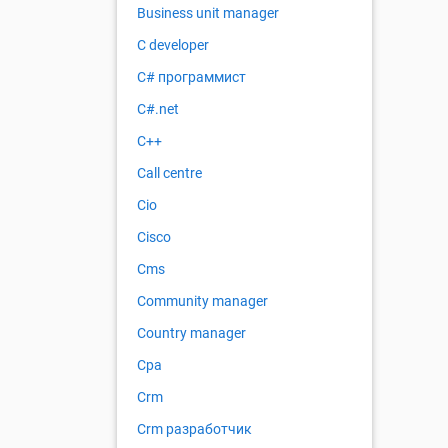
Business unit manager
C developer
C# программист
C#.net
C++
Call centre
Cio
Cisco
Cms
Community manager
Country manager
Cpa
Crm
Crm разработчик