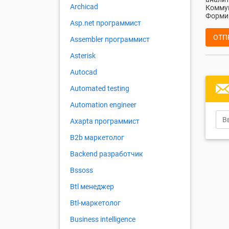
Archicad
Коммун
Формир
Asp.net программист
ОТП
Assembler программист
Asterisk
Autocad
Automated testing
Automation engineer
Axapta программист
B2b маркетолог
Backend разработчик
Bssoss
Btl менеджер
Btl-маркетолог
Business intelligence