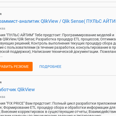
я
аммист-аналитик QlikView / Qlik Sense( ПУЛЬС АЙТИ
ква
ия "ПУЛЬС АЙТИМ" Тебе предстоит: Программирование моделей и
в QlikView/Qlik Sense; Разработка процедур ETL процессов; Оптими
вующих решений; Контроль выполнения текущих процедур сбора д
е с пользователями (в течение разработки, консультирование в п
еской поддержки); Написание технической документации. Пожелан
..
РАВИТЬ РЕЗЮМЕ
ПОДРОБНЕЕ
я
ботчик QlikView
ква
ия "FIX PRICE" Вам предстоит: Полный цикл разработки приложен
ew; Формирование ETL процедур сбора и обработки информации для
; Внесение корректировок в существующие отчеты; Взаимодействие
иками команды по техническому заданию и тестированию;