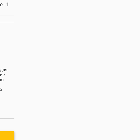
 - 1
 для
кие
ую
й