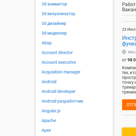
Работ
3d аниматор
Вакан
3d визуализатор
3d дизайнер
23 Июл
3d моделлер
Инстр
функ
Abap
Мос
Account director
от
98 
Account executive
Компан
Acquisition manager
тех, к
простр
Android
точку 
тренер
Android developer
тренинг
Android разработчик
ОТП
Angular.js
Apache
Apex