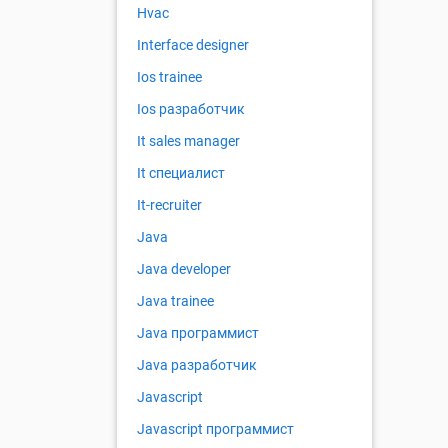
Hvac
Interface designer
Ios trainee
Ios разработчик
It sales manager
It специалист
It-recruiter
Java
Java developer
Java trainee
Java программист
Java разработчик
Javascript
Javascript программист