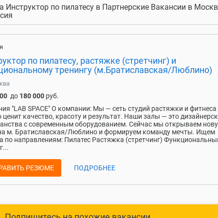
а Инструктор по пилатесу в Партнерские Вакансии в Москве
сия
я
уктор по пилатесу, растяжке (стретчинг) и
циональному тренингу (м.Братиславская/Люблино)
ква
000
до
180 000
руб.
ия "LAB SPACE" О компании: Мы — сеть студий растяжки и фитнеса
то ценит качество, красоту и результат. Наши залы — это дизайнерс
анства с современным оборудованием. Сейчас мы открываем нов
на м. Братиславская/Люблино и формируем команду мечты. Ищем
а по направлениям: Пилатес Растяжка (стретчинг) Функциональны
...
РАВИТЬ РЕЗЮМЕ
ПОДРОБНЕЕ
Подпишитесь на похожие вакансии