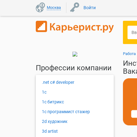
Москва
Войти
Работа
Инс
Профессии компании
Вак
.net c# developer
1с
1с битрикс
1с программист стажер
2d художник
3d artist