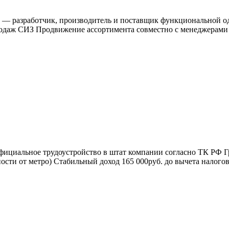
— разработчик, производитель и поставщик функциональной од
родаж СИЗ Продвижение ассортимента совместно с менеджерами
иальное трудоустройство в штат компании согласно ТК РФ Графи
ности от метро) Стабильный доход 165 000руб. до вычета налог