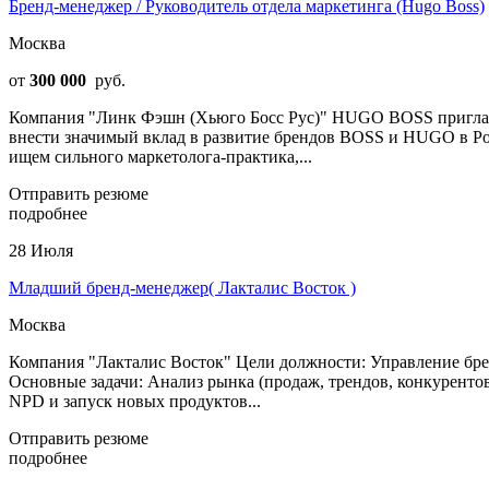
Бренд-менеджер / Руководитель отдела маркетинга (Hugo Boss)
Москва
от
300 000
руб.
Компания "Линк Фэшн (Хьюго Босс Рус)" HUGO BOSS приглашае
внести значимый вклад в развитие брендов BOSS и HUGO в Росс
ищем сильного маркетолога-практика,...
Отправить резюме
подробнее
28 Июля
Младший бренд-менеджер( Лакталис Восток )
Москва
Компания "Лакталис Восток" Цели должности: Управление бре
Основные задачи: Анализ рынка (продаж, трендов, конкуренто
NPD и запуск новых продуктов...
Отправить резюме
подробнее