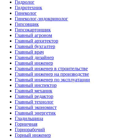
Гидролог
Гидротехник
Гинеколог
Гинеколог-эндокринолог
Гипсовщик
Гипсокартонщик
Главный агроном
Главный архитектор
Главный бухгалтер
Главный врач
Главный дизайнер
Главный инженер
Главный инженер в строительстве
Главный инженер на производстве
Главный инженер по эксплуатации
Главный инспектор
Главный механик
Главный редактор
Главный технолог
Главный экономист
Главный энергетик
Гладильщица
Горничная
Горнорабочий
Горный инженер