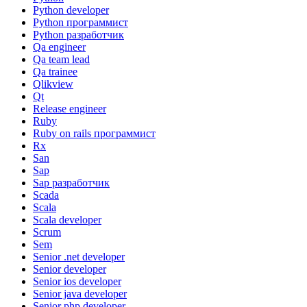
Python developer
Python программист
Python разработчик
Qa engineer
Qa team lead
Qa trainee
Qlikview
Qt
Release engineer
Ruby
Ruby on rails программист
Rx
San
Sap
Sap разработчик
Scada
Scala
Scala developer
Scrum
Sem
Senior .net developer
Senior developer
Senior ios developer
Senior java developer
Senior php developer