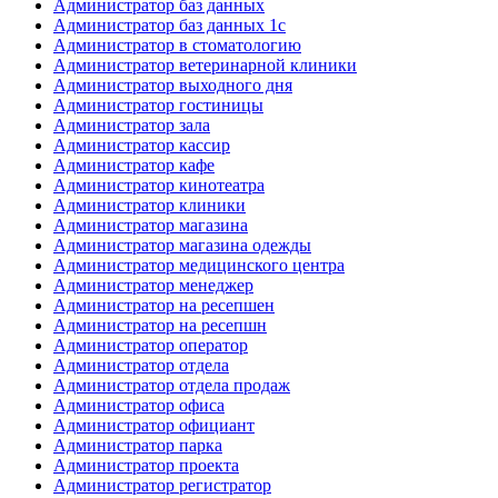
Администратор баз данных
Администратор баз данных 1с
Администратор в стоматологию
Администратор ветеринарной клиники
Администратор выходного дня
Администратор гостиницы
Администратор зала
Администратор кассир
Администратор кафе
Администратор кинотеатра
Администратор клиники
Администратор магазина
Администратор магазина одежды
Администратор медицинского центра
Администратор менеджер
Администратор на ресепшен
Администратор на ресепшн
Администратор оператор
Администратор отдела
Администратор отдела продаж
Администратор офиса
Администратор официант
Администратор парка
Администратор проекта
Администратор регистратор