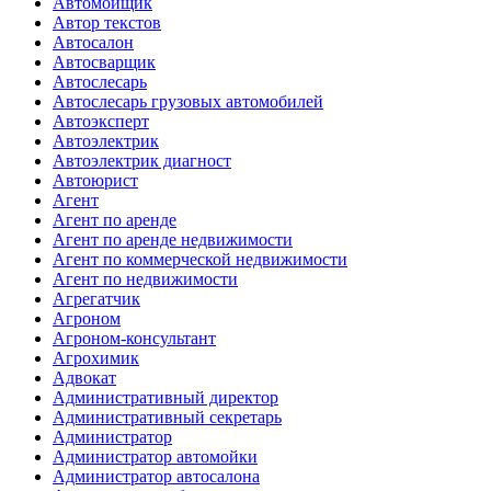
Автомойщик
Автор текстов
Автосалон
Автосварщик
Автослесарь
Автослесарь грузовых автомобилей
Автоэксперт
Автоэлектрик
Автоэлектрик диагност
Автоюрист
Агент
Агент по аренде
Агент по аренде недвижимости
Агент по коммерческой недвижимости
Агент по недвижимости
Агрегатчик
Агроном
Агроном-консультант
Агрохимик
Адвокат
Административный директор
Административный секретарь
Администратор
Администратор автомойки
Администратор автосалона