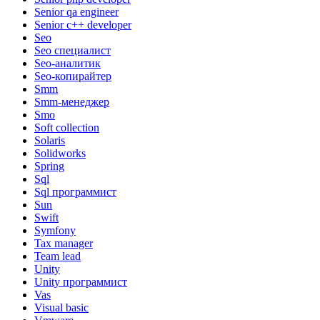
Senior qa engineer
Senior с++ developer
Seo
Seo специалист
Seo-аналитик
Seo-копирайтер
Smm
Smm-менеджер
Smo
Soft collection
Solaris
Solidworks
Spring
Sql
Sql программист
Sun
Swift
Symfony
Tax manager
Team lead
Unity
Unity программист
Vas
Visual basic