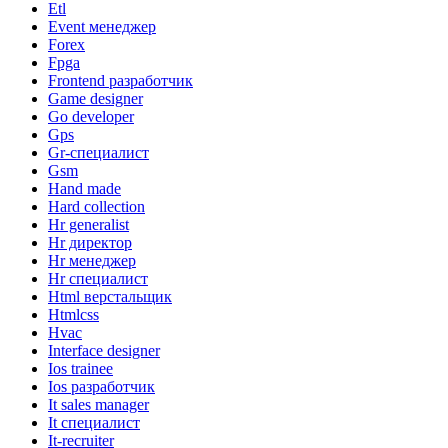
Etl
Event менеджер
Forex
Fpga
Frontend разработчик
Game designer
Go developer
Gps
Gr-специалист
Gsm
Hand made
Hard collection
Hr generalist
Hr директор
Hr менеджер
Hr специалист
Html верстальщик
Htmlcss
Hvac
Interface designer
Ios trainee
Ios разработчик
It sales manager
It специалист
It-recruiter