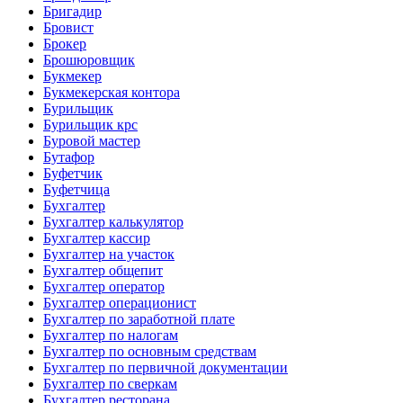
Бригадир
Бровист
Брокер
Брошюровщик
Букмекер
Букмекерская контора
Бурильщик
Бурильщик крс
Буровой мастер
Бутафор
Буфетчик
Буфетчица
Бухгалтер
Бухгалтер калькулятор
Бухгалтер кассир
Бухгалтер на участок
Бухгалтер общепит
Бухгалтер оператор
Бухгалтер операционист
Бухгалтер по заработной плате
Бухгалтер по налогам
Бухгалтер по основным средствам
Бухгалтер по первичной документации
Бухгалтер по сверкам
Бухгалтер ресторана