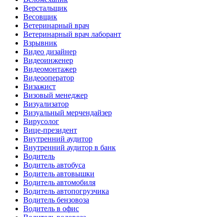
Верстальщик
Весовщик
Ветеринарный врач
Ветеринарный врач лаборант
Взрывник
Видео дизайнер
Видеоинженер
Видеомонтажер
Видеооператор
Визажист
Визовый менеджер
Визуализатор
Визуальный мерчендайзер
Вирусолог
Вице-президент
Внутренний аудитор
Внутренний аудитор в банк
Водитель
Водитель автобуса
Водитель автовышки
Водитель автомобиля
Водитель автопогрузчика
Водитель бензовоза
Водитель в офис