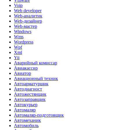
Vmware
Voip
Web developer
Web-аналитик
Web-дизайнер
Web-мастер
Windows
Wms
Wordpress
Wpf
Xml
Yii
Аварийный комиссар
Авиакассир
Авиатор
Авиационный техник
Автоарматурщик
Автодиагност
Автожестянщик
Автозаправщик
Автокурьер
Автомаляр
Автомаляр-подготовщик
Автомеханик
Автомобиль