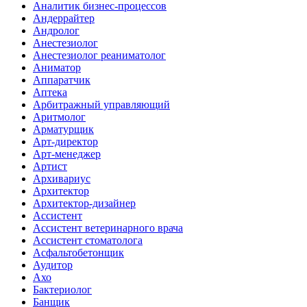
Аналитик бизнес-процессов
Андеррайтер
Андролог
Анестезиолог
Анестезиолог реаниматолог
Аниматор
Аппаратчик
Аптека
Арбитражный управляющий
Аритмолог
Арматурщик
Арт-директор
Арт-менеджер
Артист
Архивариус
Архитектор
Архитектор-дизайнер
Ассистент
Ассистент ветеринарного врача
Ассистент стоматолога
Асфальтобетонщик
Аудитор
Ахо
Бактериолог
Банщик