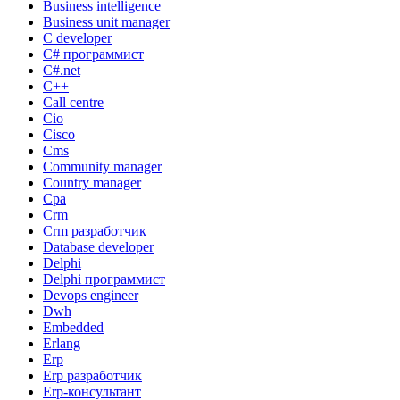
Business intelligence
Business unit manager
C developer
C# программист
C#.net
C++
Call centre
Cio
Cisco
Cms
Community manager
Country manager
Cpa
Crm
Crm разработчик
Database developer
Delphi
Delphi программист
Devops engineer
Dwh
Embedded
Erlang
Erp
Erp разработчик
Erp-консультант