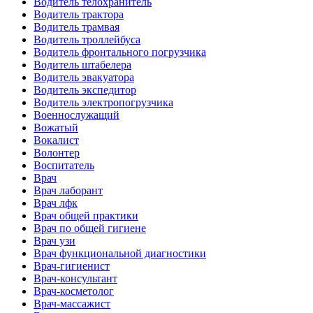
Водитель телохранитель
Водитель трактора
Водитель трамвая
Водитель троллейбуса
Водитель фронтального погрузчика
Водитель штабелера
Водитель эвакуатора
Водитель экспедитор
Водитель электропогрузчика
Военнослужащий
Вожатый
Вокалист
Волонтер
Воспитатель
Врач
Врач лаборант
Врач лфк
Врач общей практики
Врач по общей гигиене
Врач узи
Врач функциональной диагностики
Врач-гигиенист
Врач-консультант
Врач-косметолог
Врач-массажист