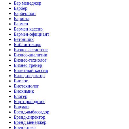
Бар менеджер
Барбер
Барбершоп
Бариста
Бармен
Бармен кассир
Бармен-официант
Бетонщик
Библиотекарь
Бизнес ассистент
Бизнес-аналитик
Бизнес-технолог
Бизнес-тренер
Билетный кассир
Бильд-редактор
Биолог
Биотехнолог
Биохимик
Блогер
Бортпроводник
Боцман
Бренд-амбассадор
Бренд-директор
Бренд-менеджер
Бренд-шеф