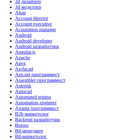
3d дизайнер
3d моделлер
Abap
Account director
Account executive
Acquisition manager
Android
Android developer
Android разработчик
Angular.js
Apache
Apex
Archicad
Asp.net программист
Assembler программист
Asterisk
Autocad
Automated testing
Automation engineer
Axapta программист
B2b маркетолог
Backend разработчик
Bssoss
Btl менеджер
Btl-маркетолог