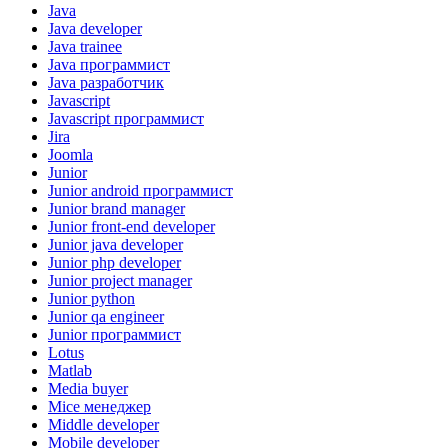
Java
Java developer
Java trainee
Java программист
Java разработчик
Javascript
Javascript программист
Jira
Joomla
Junior
Junior android программист
Junior brand manager
Junior front-end developer
Junior java developer
Junior php developer
Junior project manager
Junior python
Junior qa engineer
Junior программист
Lotus
Matlab
Media buyer
Mice менеджер
Middle developer
Mobile developer