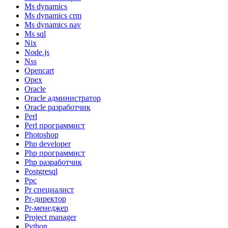
Ms dynamics
Ms dynamics crm
Ms dynamics nav
Ms sql
Nix
Node.js
Nss
Opencart
Opex
Oracle
Oracle администратор
Oracle разработчик
Perl
Perl программист
Photoshop
Php developer
Php программист
Php разработчик
Postgresql
Ppc
Pr специалист
Pr-директор
Pr-менеджер
Project manager
Python