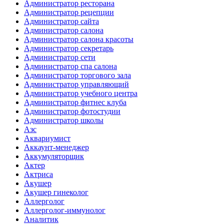
Администратор ресторана
Администратор рецепции
Администратор сайта
Администратор салона
Администратор салона красоты
Администратор секретарь
Администратор сети
Администратор спа салона
Администратор торгового зала
Администратор управляющий
Администратор учебного центра
Администратор фитнес клуба
Администратор фотостудии
Администратор школы
Азс
Аквариумист
Аккаунт-менеджер
Аккумуляторщик
Актер
Актриса
Акушер
Акушер гинеколог
Аллерголог
Аллерголог-иммунолог
Аналитик