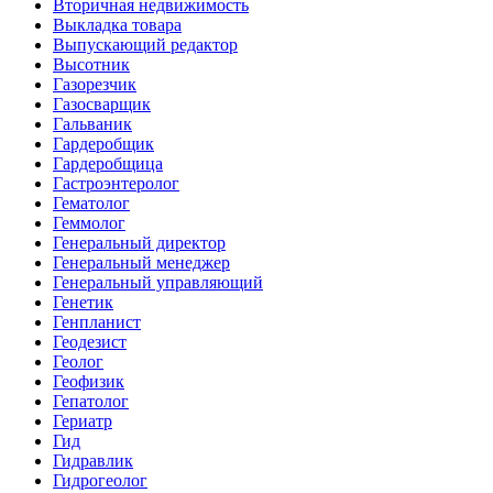
Вторичная недвижимость
Выкладка товара
Выпускающий редактор
Высотник
Газорезчик
Газосварщик
Гальваник
Гардеробщик
Гардеробщица
Гастроэнтеролог
Гематолог
Геммолог
Генеральный директор
Генеральный менеджер
Генеральный управляющий
Генетик
Генпланист
Геодезист
Геолог
Геофизик
Гепатолог
Гериатр
Гид
Гидравлик
Гидрогеолог