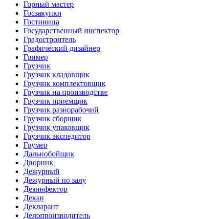
Горный мастер
Госзакупки
Гостиница
Государственный инспектор
Градостроитель
Графический дизайнер
Гример
Грузчик
Грузчик кладовщик
Грузчик комплектовщик
Грузчик на производстве
Грузчик приемщик
Грузчик разнорабочий
Грузчик сборщик
Грузчик упаковщик
Грузчик экспедитор
Грумер
Дальнобойщик
Дворник
Дежурный
Дежурный по залу
Дезинфектор
Декан
Декларант
Делопроизводитель