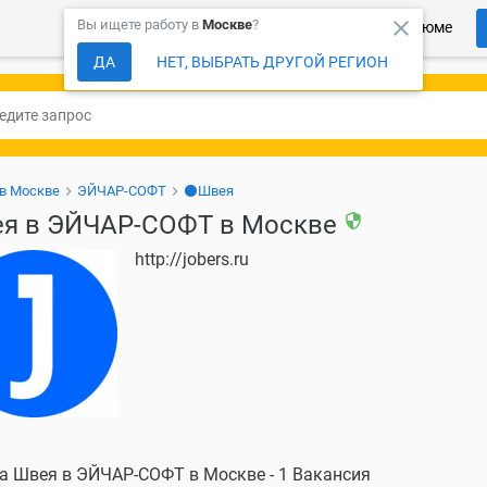
close
Вы ищете работу в
Москве
?
Более 150 000 компаний ждут Ваше резюме
ДА
НЕТ, ВЫБРАТЬ ДРУГОЙ РЕГИОН
 в Москве
ЭЙЧАР-СОФТ
⚫Швея
я в ЭЙЧАР-СОФТ в Москве
security
http://jobers.ru
а Швея в ЭЙЧАР-СОФТ в Москве - 1 Вакансия