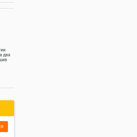
гии
а два
ошив
СЯ