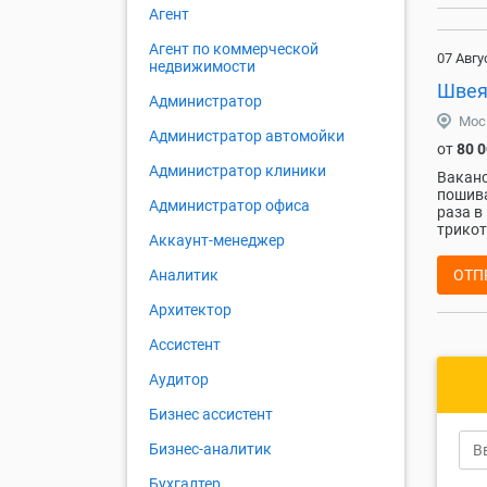
Агент
Агент по коммерческой
07 Авгу
недвижимости
Швея
Администратор
Мос
Администратор автомойки
от
80 
Администратор клиники
Ваканс
пошива
Администратор офиса
раза в
трикот
Аккаунт-менеджер
ОТП
Аналитик
Архитектор
Ассистент
Аудитор
Бизнес ассистент
Бизнес-аналитик
Бухгалтер