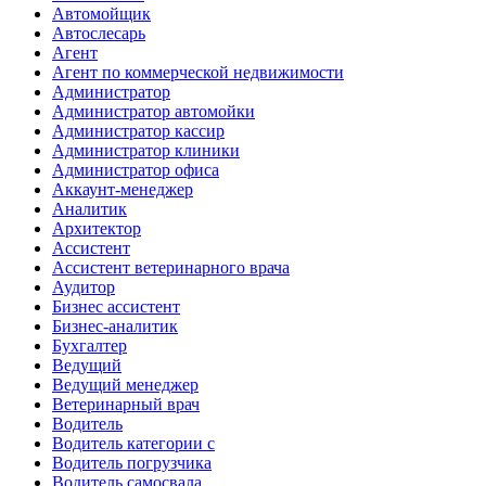
Автомойщик
Автослесарь
Агент
Агент по коммерческой недвижимости
Администратор
Администратор автомойки
Администратор кассир
Администратор клиники
Администратор офиса
Аккаунт-менеджер
Аналитик
Архитектор
Ассистент
Ассистент ветеринарного врача
Аудитор
Бизнес ассистент
Бизнес-аналитик
Бухгалтер
Ведущий
Ведущий менеджер
Ветеринарный врач
Водитель
Водитель категории c
Водитель погрузчика
Водитель самосвала