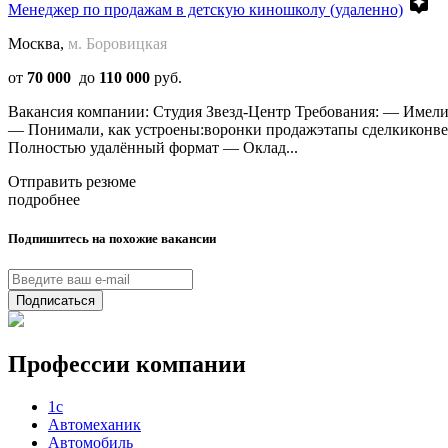
assistant
Менеджер по продажам в детскую киношколу (удаленно)
Москва,
м. Боровицкая
от
70 000
до
110 000
руб.
Вакансия компании: Студия Звезд-Центр Требования: — Имели
— Понимали, как устроены:воронки продажэтапы сделкиконверс
Полностью удалённый формат — Оклад...
Отправить резюме
подробнее
Подпишитесь на похожие вакансии
Подписаться
Профессии компании
1с
Автомеханик
Автомобиль