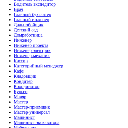
Водитель экспедитор
Врач
Главный бухгалтер
Главный инженер
Дальнобойщик
Детский сад
Домработница
Инженер
Инженер проекта
Инженер электрик
Инженер-механик
Кассир
Категорийный менеджер
Кафе
Кладовщик
Кондитер
Координатор
Курьер
Маляр
Мастер
Мастер-приемщик
Мастер-универсал
Машинист
Машинист экскаватора
Мебельщик