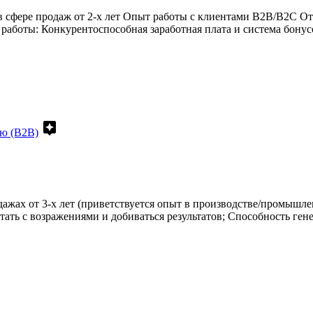
сфере продаж от 2-х лет Опыт работы с клиентами B2B/B2C От
 работы: Конкурентоспособная заработная плата и система бон
assistant
ю (В2В)
жах от 3-х лет (приветствуется опыт в производстве/промышлен
тать с возражениями и добиваться результатов; Способность гене